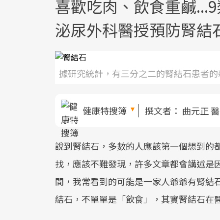
喜歡吃肉、飲食重鹹..
泌尿外科醫授預防腎結
據研究統計，有三分之二的腎結石患者的
健康特搜簿
撰文者：
曲元正 
說到腎結石，多數的人應該第一個想到的
找，應該不難發現，許多文章都會講述是
間，我常看到的可能是一家人爺爺有腎結
結石，不單單是「飲食」，其實腎結石在