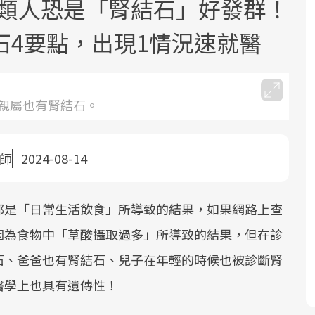
.9類人恐是「腎結石」好發群！
石4要點，出現1情況速就醫
親屬也有腎結石。
面對超高齡社會的浪潮，台灣正在快速
2025年，就到良醫生活祭體驗「一站式
良醫健康網從「換季的身體變化」出
邁向「健康照護」的新時代。隨著國家
健康新生活」，從講座、體驗到運動，
發，透過醫學觀點與日常感受的對話，
醫師
2024-08-14
政策如「健康台灣推動委員會」與「長
全面啟動你的健康革命！
建立對亞健康的認知，進而引導實際的
照3.0」的推進，「預防醫學」已成全民
改善行動。
都是「日常生活飲食」所導致的結果，如果網路上查
關注的核心議題。然而，健檢不只是醫
療院所的服務，更是民眾了解自身健康
因為食物中「草酸攝取過多」所導致的結果，但在診
狀況、啟動健康管理的重要起點。
石、爸爸也有腎結石、兒子在年輕的時候也被診斷腎
醫學上也具有遺傳性！
前往專題
前往專題
前往專題