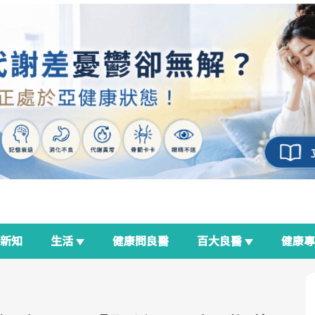
新知
生活
健康問良醫
百大良醫
健康
良醫生活祭
我與健康韌性的距離