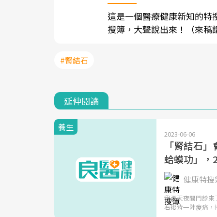
這是一個醫療健康新知的特
搜簿，大聲說出來！（來稿請寄至sh
#腎結石
延伸閱讀
養生
2023-06-06
「腎結石」
蛤蟆功」，
健康特搜簿
我那天夜間門診來
右後背一陣痠痛，