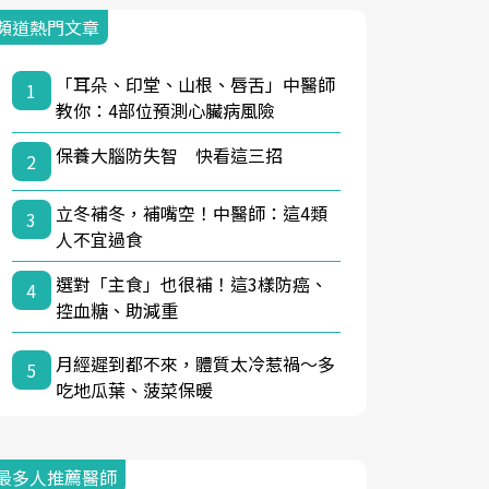
頻道熱門文章
「耳朵、印堂、山根、唇舌」中醫師
1
教你：4部位預測心臟病風險
保養大腦防失智 快看這三招
2
立冬補冬，補嘴空！中醫師：這4類
3
人不宜過食
選對「主食」也很補！這3樣防癌、
4
控血糖、助減重
月經遲到都不來，體質太冷惹禍〜多
5
吃地瓜葉、菠菜保暖
最多人推薦醫師