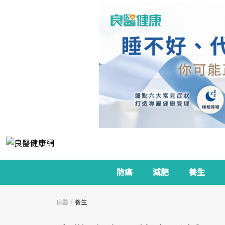
防癌
減肥
養生
良醫
養生