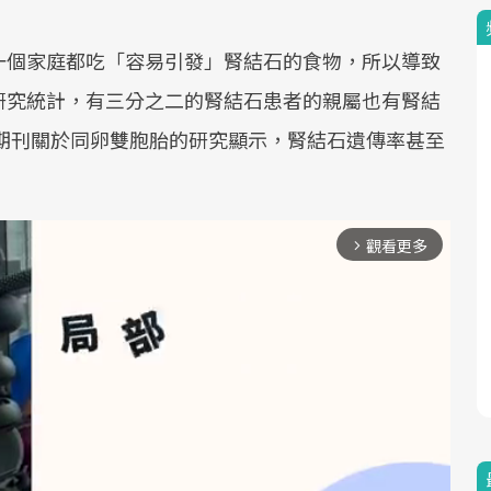
一個家庭都吃「容易引發」腎結石的食物，所以導致
研究統計，有三分之二的腎結石患者的親屬也有腎結
學期刊關於同卵雙胞胎的研究顯示，腎結石遺傳率甚至
觀看更多
arrow_forward_ios