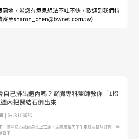
搜園地，若您有意見想法不吐不快，歡迎到我們特
aron_chen@bwnet.com.tw)
會自己排出體內嗎？腎臟專科醫師教你「1招
2週內把腎結石倒出來
 | 洪永祥醫師
了一個年紀25歲的男性上班族，主要是當天下午跟朋友籃球打到一半
接著下