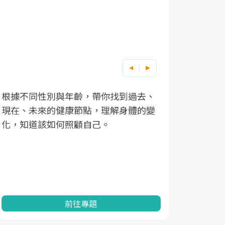
根據不同性別與年齡，帶你找到過去、
因應超高齡
現在、未來的健康節點，理解身體的變
「2025
化，知道該如何照顧自己。
康促進為目
民眾健康的
查、數據分
一起成為台
前往專題