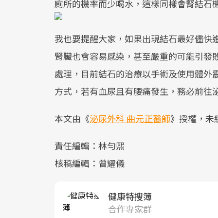
廁所的機率而少喝水，這樣同樣會腎結石
我也要提醒大家，如果出現結石最好儘快
腎臟也會容易感染，甚至嚴重的可能引發
處理，目前結石的治療以手術及使用體外
方式，若有血尿且有腰痛發生，務必前往
本文由《
泌尿外科 曲元正醫師
》授權，未
責任編輯：林勻熙
核稿編輯：曾耀儀
健康特搜簿
合作專家群