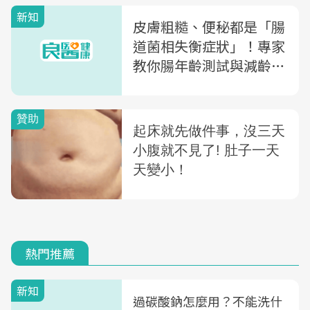
新知
皮膚粗糙、便秘都是「腸
道菌相失衡症狀」！專家
教你腸年齡測試與減齡妙
招
熱門推薦
新知
過碳酸鈉怎麼用？不能洗什