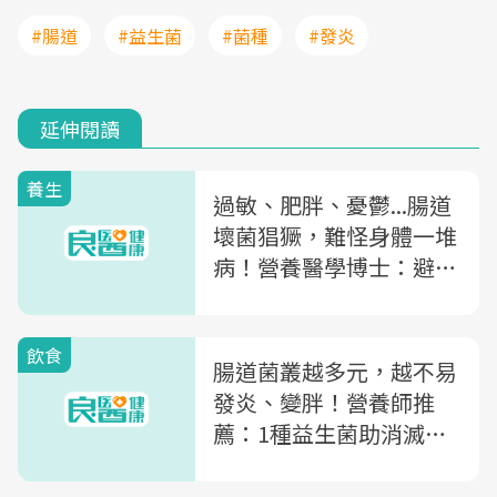
#腸道
#益生菌
#菌種
#發炎
延伸閱讀
養生
過敏、肥胖、憂鬱...腸道
壞菌猖獗，難怪身體一堆
病！營養醫學博士：避免
腸道菌相失衡飲食3原則
飲食
腸道菌叢越多元，越不易
發炎、變胖！營養師推
薦：1種益生菌助消滅體
脂