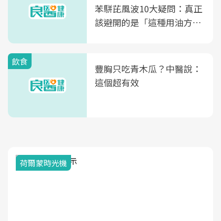
苯駢芘風波10大疑問：真正
該避開的是「這種用油方
式」
飲食
豐胸只吃青木瓜？中醫說：
這個超有效
荷爾蒙時光機