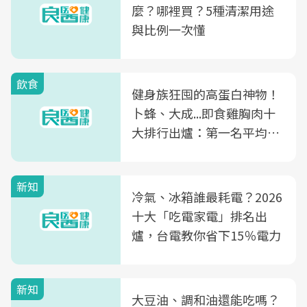
麼？哪裡買？5種清潔用途
與比例一次懂
飲食
健身族狂囤的高蛋白神物！
卜蜂、大成...即食雞胸肉十
大排行出爐：第一名平均一
片不到50元
新知
冷氣、冰箱誰最耗電？2026
十大「吃電家電」排名出
爐，台電教你省下15％電力
新知
大豆油、調和油還能吃嗎？