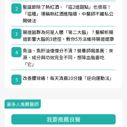
聖誕節除了熱紅酒，「這2道甜點」也很搭！
2
「這種」堪稱熱紅酒進階版，中醫師不藏私公
開做法
腸道菌群為何是人體「第二大腦」？醫解析腸
3
道影響大腦的3途徑，教你5方法維持腸道健康
魚油、魚肝油傻傻分不清？營養師揭差異：來
4
源、成分與功效完全不同，想降血脂要吃
「它」
改善腰背痛！每天清晨10分鐘「逆向運動法」
5
最多人推薦醫師
我要推薦良醫