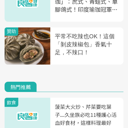
珈」：虎式、青蛙式、單
腳鴿式！印度瑜珈冠軍教
你這樣做，每天1分鐘就
能改善
熱門推薦
飲食
菠菜大火炒、芹菜要吃葉
子....久坐族必吃11種護心活
血好食材，這樣料理最好