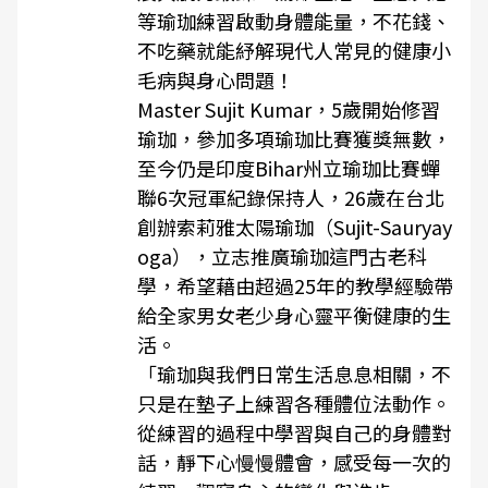
等瑜珈練習啟動身體能量，不花錢、
不吃藥就能紓解現代人常見的健康小
毛病與身心問題！
Master Sujit Kumar，5歲開始修習
瑜珈，參加多項瑜珈比賽獲獎無數，
至今仍是印度Bihar州立瑜珈比賽蟬
聯6次冠軍紀錄保持人，26歲在台北
創辦索莉雅太陽瑜珈（Sujit-Sauryay
oga），立志推廣瑜珈這門古老科
學，希望藉由超過25年的教學經驗帶
給全家男女老少身心靈平衡健康的生
活。
「瑜珈與我們日常生活息息相關，不
只是在墊子上練習各種體位法動作。
從練習的過程中學習與自己的身體對
話，靜下心慢慢體會，感受每一次的