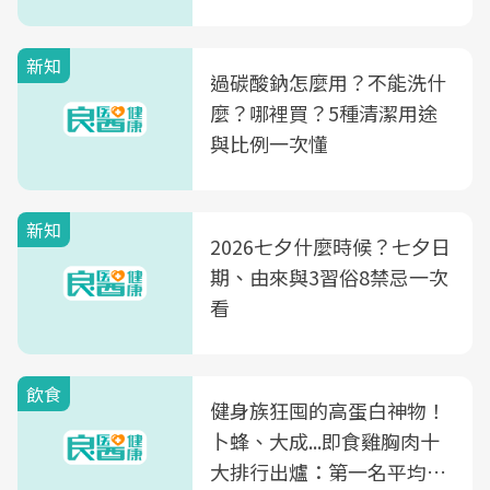
新知
過碳酸鈉怎麼用？不能洗什
麼？哪裡買？5種清潔用途
與比例一次懂
新知
2026七夕什麼時候？七夕日
期、由來與3習俗8禁忌一次
看
飲食
健身族狂囤的高蛋白神物！
卜蜂、大成...即食雞胸肉十
大排行出爐：第一名平均一