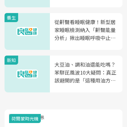
片不到50元
養生
從鼾聲看睡眠健康！新型居
家睡眠檢測納入「鼾聲能量
分析」揪出睡眠呼吸中止症
風險
新知
大豆油、調和油還能吃嗎？
苯駢芘風波10大疑問：真正
該避開的是「這種用油方
式」
荷爾蒙時光機