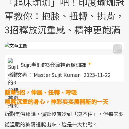
「起床瑜珈」吧！印度瑜珈冠
軍教你：抱膝、扭轉、拱背，
3招釋放沉重感、精神更飽滿
Sujit老師的3分鐘神奇瑜珈課
撰文者：
Master Sujit Kumar
2023-11-22
簡單3招，伸展、扭轉、呼吸
喚醒沉重的身心，神彩奕奕展開新的一天
近期氣溫驟降，儘管沒有冷到「凍不住」，但每天要
從溫暖的被窩裡爬出來，還是一大挑戰。