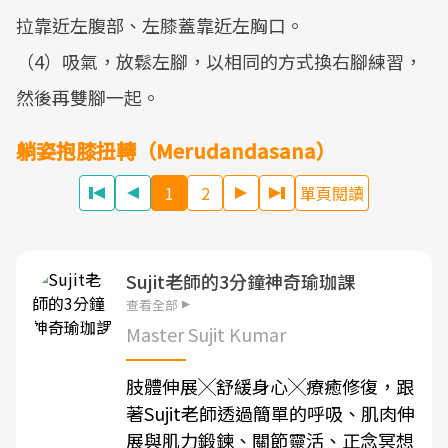
拉靠近左腹部、左膝蓋靠近左胸口。
（4）吸氣，放鬆左腳，以相同的方式換右腳練習，
然後再雙腳一起。
躺姿抱膝扭轉（Merudandasana）
1
2
單頁閱讀
Sujit老師的3分鐘神奇瑜珈課
查看全部
Master Sujit Kumar
肢體伸展╳舒緩身心╳療癒修復，跟
著Sujit老師透過簡單的呼吸、肌肉伸
展與肌力鍛鍊、關節靈活、正念冥想