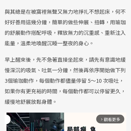
與其總是在被窩裡無聲又無力地掙扎不想起床，何不
好好善用這幾分鐘，簡單的做些伸展、扭轉，用瑜珈
的舒展動作搭配呼吸，釋放無力的沉重感、重新注入
能量，溫柔地喚醒沉睡一整夜的身心。
早上醒來後，先不急著直接坐起來，請先有意識地緩
慢深沉的吸氣、吐氣一分鐘，然後再依序開始做下列
3個瑜珈動作，每個動作都儘量停留 5～10 次吸吐，
如果你有更充裕的時間，每個動作都可以停留更久，
緩慢地舒展放鬆身體。
觀看更多
arrow_forward_ios