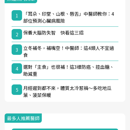
「耳朵、印堂、山根、唇舌」中醫師教你：4
1
部位預測心臟病風險
保養大腦防失智 快看這三招
2
立冬補冬，補嘴空！中醫師：這4類人不宜過
3
食
選對「主食」也很補！這3樣防癌、控血糖、
4
助減重
月經遲到都不來，體質太冷惹禍〜多吃地瓜
5
葉、菠菜保暖
最多人推薦醫師