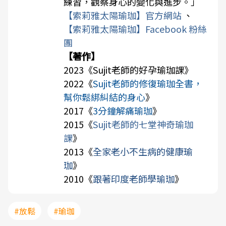
練習，觀察身心的變化與進步。」
【索莉雅太陽瑜珈】官方網站
、
【索莉雅太陽瑜珈】Facebook 粉絲
團
【著作】
2023《
Sujit老師的好孕瑜珈課
》
2022《
Sujit老師的修復瑜珈全書，
幫你鬆綁糾結的身心
》
2017《
3分鐘解痛瑜珈
》
2015《
Sujit老師的七堂神奇瑜珈
課
》
2013《
全家老小不生病的健康瑜
珈
》
2010《
跟著印度老師學瑜珈
》
#放鬆
#瑜珈