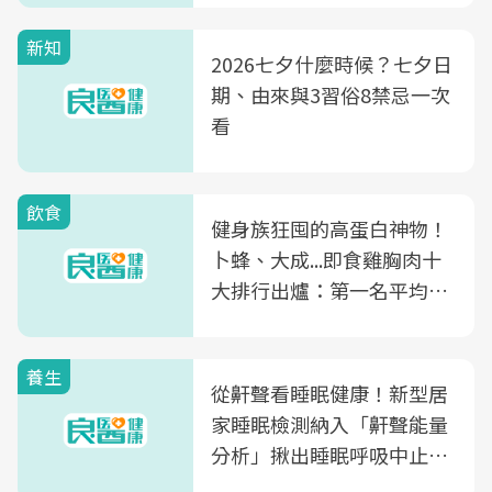
新知
2026七夕什麼時候？七夕日
期、由來與3習俗8禁忌一次
看
飲食
健身族狂囤的高蛋白神物！
卜蜂、大成...即食雞胸肉十
大排行出爐：第一名平均一
片不到50元
養生
從鼾聲看睡眠健康！新型居
家睡眠檢測納入「鼾聲能量
分析」揪出睡眠呼吸中止症
風險