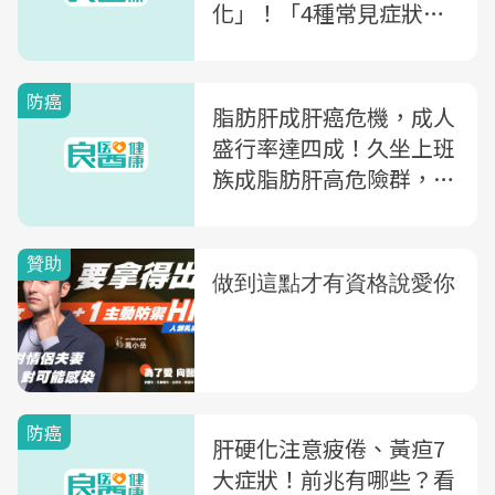
化」！「4種常見症狀」
都是肝的求救訊號
防癌
脂肪肝成肝癌危機，成人
盛行率達四成！久坐上班
族成脂肪肝高危險群，每
年這樣做遠離肝癌
防癌
肝硬化注意疲倦、黃疸7
大症狀！前兆有哪些？看