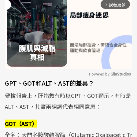
觀看更多
arrow_forward_ios
Powered by 
GliaStudios
GPT、GOT和ALT、AST的差異？
Mute
健檢報告上，肝指數有時以GPT、GOT顯示，有時是
ALT、AST，其實兩組詞代表相同意思：
GOT（AST）
全名：天門冬胺酸轉胺酶（Glutamic Oxaloacetic Tr