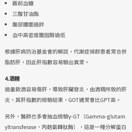
飯前血糖
三酸甘油酯
腹部腰圍過胖
血中高密度膽固醇過低
根據肝病防治基金會的解說，代謝症候群患者常合併
脂肪肝，因此肝指數容易驗出異常。
4.酒精
過量飲酒容易傷肝，導致肝臟發炎，由酒精所致的肝
炎，其肝指數的檢驗結果，GOT通常會比GPT高。
另外，醫師也多會抽血檢驗γ-GT（Gamma-glutam
yltransferase，丙麩氨轉肽酶），這是一種分解蛋白