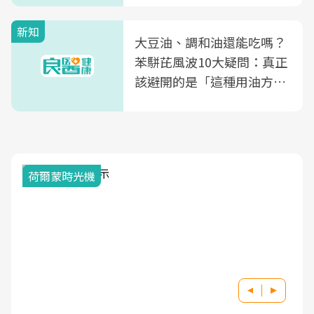
新知
大豆油、調和油還能吃嗎？
苯駢芘風波10大疑問：真正
該避開的是「這種用油方
式」
荷爾蒙時光機