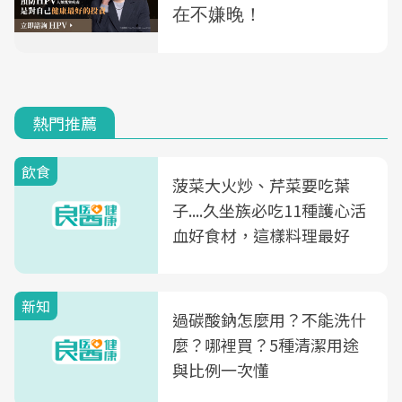
熱門推薦
飲食
菠菜大火炒、芹菜要吃葉
子....久坐族必吃11種護心活
血好食材，這樣料理最好
新知
過碳酸鈉怎麼用？不能洗什
麼？哪裡買？5種清潔用途
與比例一次懂