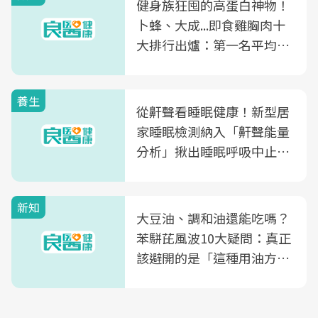
健身族狂囤的高蛋白神物！
卜蜂、大成...即食雞胸肉十
大排行出爐：第一名平均一
片不到50元
養生
從鼾聲看睡眠健康！新型居
家睡眠檢測納入「鼾聲能量
分析」揪出睡眠呼吸中止症
風險
新知
大豆油、調和油還能吃嗎？
苯駢芘風波10大疑問：真正
該避開的是「這種用油方
式」