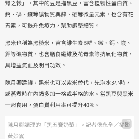
腎之榖」，其中的豆是指黑豆，富含植物性蛋白質、
鈣、磷、鐵等礦物質與鋅、硒等微量元素，也含有花
青素，可提升免疫力，幫助調整體質。
黑米也稱為黑糙米，富含維生素B群、鐵、鈣、鎂、
鉀等礦物質，也含膳食纖維及花青素等抗氧化物質，
具增益氣血及明目功效。
陳月卿建議，黑米也可以紫米替代，先泡水3小時，
或蒸煮時在內鍋多加一格或半格的水。當黑豆與黑米
一起食用，蛋白質利用率可提升40%。
陳月卿調理的「黑五寶奶漿」。記者侯永全／攝影
黃妙雲