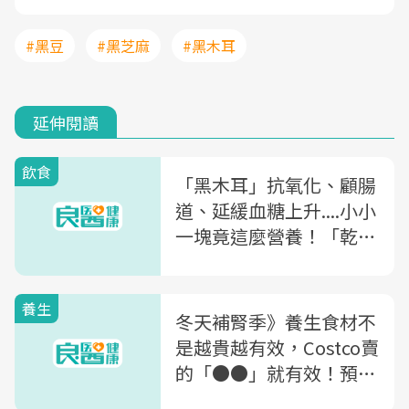
#黑豆
#黑芝麻
#黑木耳
延伸閱讀
飲食
「黑木耳」抗氧化、顧腸
道、延緩血糖上升....小小
一塊竟這麼營養！「乾木
耳、溼木耳」教你怎麼挑
養生
冬天補腎季》養生食材不
是越貴越有效，Costco賣
的「●●」就有效！預防
醫學名醫點名8種「平民