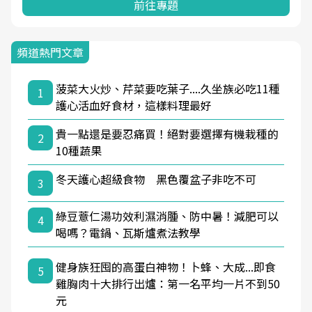
前往專題
頻道熱門文章
菠菜大火炒、芹菜要吃葉子....久坐族必吃11種
1
護心活血好食材，這樣料理最好
貴一點還是要忍痛買！絕對要選擇有機栽種的
2
10種蔬果
冬天護心超級食物 黑色覆盆子非吃不可
3
綠豆薏仁湯功效利濕消腫、防中暑！減肥可以
4
喝嗎？電鍋、瓦斯爐煮法教學
健身族狂囤的高蛋白神物！卜蜂、大成...即食
5
雞胸肉十大排行出爐：第一名平均一片不到50
元