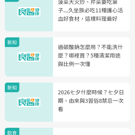
菠菜大火炒、芹菜要吃葉
子....久坐族必吃11種護心活
血好食材，這樣料理最好
新知
過碳酸鈉怎麼用？不能洗什
麼？哪裡買？5種清潔用途
與比例一次懂
新知
2026七夕什麼時候？七夕日
期、由來與3習俗8禁忌一次
看
飲食