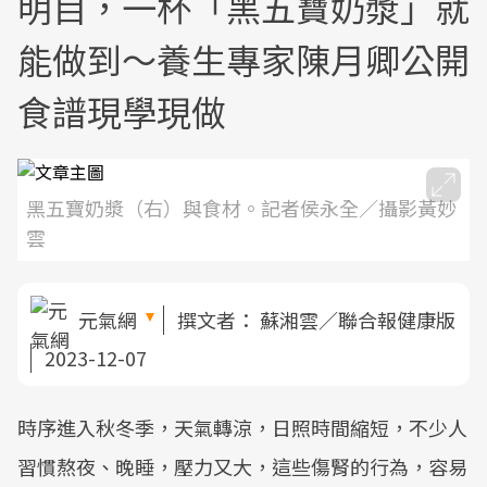
明目，一杯「黑五寶奶漿」就
能做到～養生專家陳月卿公開
食譜現學現做
黑五寶奶漿（右）與食材。記者侯永全／攝影黃妙
雲
元氣網
撰文者：
蘇湘雲／聯合報健康版
2023-12-07
時序進入秋冬季，天氣轉涼，日照時間縮短，不少人
習慣熬夜、晚睡，壓力又大，這些傷腎的行為，容易