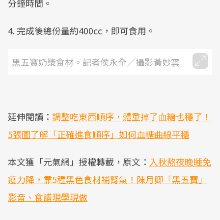
分鐘時間。
4. 完成後總份量約400cc，即可食用。
黑五寶奶漿食材。記者侯永全／攝影黃妙雲
延伸閱讀：
調整吃東西順序，體重掉了血糖也穩了！
5張圖了解「正確進食順序」如何血糖曲線平穩
本文獲「元氣網」授權轉載，原文：
入秋熬夜晚睡免
疫力降，靠5種黑色食材補腎氣！陳月卿「黑五寶」
影音、食譜現學現做