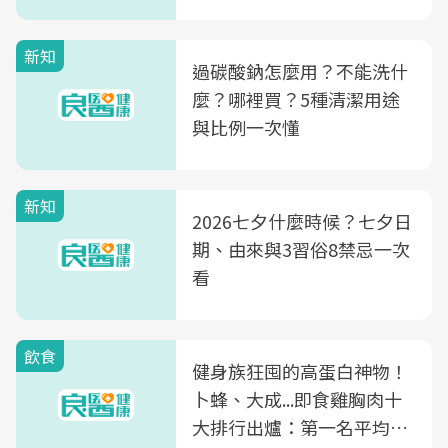
新知
過碳酸鈉怎麼用？不能洗什
麼？哪裡買？5種清潔用途
與比例一次懂
新知
2026七夕什麼時候？七夕日
期、由來與3習俗8禁忌一次
看
飲食
健身族狂囤的高蛋白神物！
卜蜂、大成...即食雞胸肉十
大排行出爐：第一名平均一