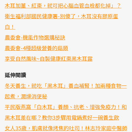
木耳加薑、紅棗，就可把心腦血管血栓都化掉」？
衛生福利部國民健康署-別傻了，木耳沒有膠原蛋
白！
農委會-機能作物選購秘訣
農委會-4種超級營養的菇類
享受自然風味~自製健康紅棗黑木耳露
延伸閱讀
冬天養生，就吃「黑木耳」養血補腎！加兩種食物一
起煮，潤燥消便秘
平民版燕窩「白木耳」養顏、抗老、增強免疫力！和
黑木耳差在哪？教你3步驟用電鍋煮好一碗養生飲
女人35歲，肌膚就像烤焦的吐司！林志玲家庭中醫師