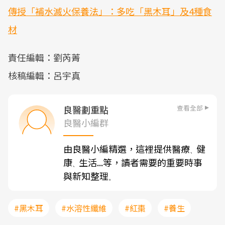
傳授「補水滅火保養法」：多吃「黑木耳」及4種食
材
責任編輯：劉芮菁
核稿編輯：呂宇真
查看全部
良醫劃重點
良醫小編群
由良醫小編精選，這裡提供醫療
健
、
康
生活...等，讀者需要的重要時事
、
與新知整理
。
#黑木耳
#水溶性纖維
#紅棗
#養生