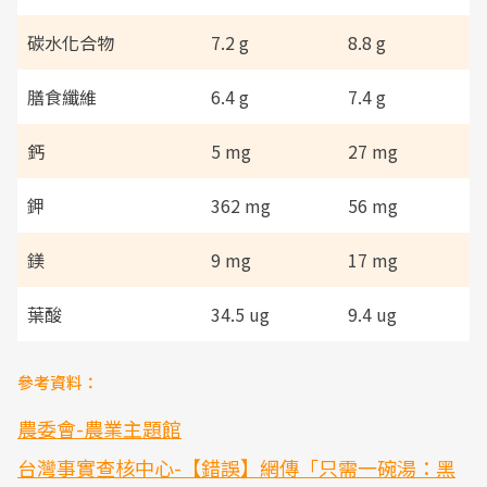
碳水化合物
7.2 g
8.8 g
膳食纖維
6.4 g
7.4 g
鈣
5 mg
27 mg
鉀
362 mg
56 mg
鎂
9 mg
17 mg
葉酸
34.5 ug
9.4 ug
參考資料：
農委會-農業主題館
台灣事實查核中心-【錯誤】網傳「只需一碗湯：黑