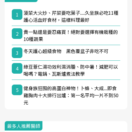
菠菜大火炒、芹菜要吃葉子....久坐族必吃11種
1
護心活血好食材，這樣料理最好
貴一點還是要忍痛買！絕對要選擇有機栽種的
2
10種蔬果
冬天護心超級食物 黑色覆盆子非吃不可
3
綠豆薏仁湯功效利濕消腫、防中暑！減肥可以
4
喝嗎？電鍋、瓦斯爐煮法教學
健身族狂囤的高蛋白神物！卜蜂、大成...即食
5
雞胸肉十大排行出爐：第一名平均一片不到50
元
最多人推薦醫師