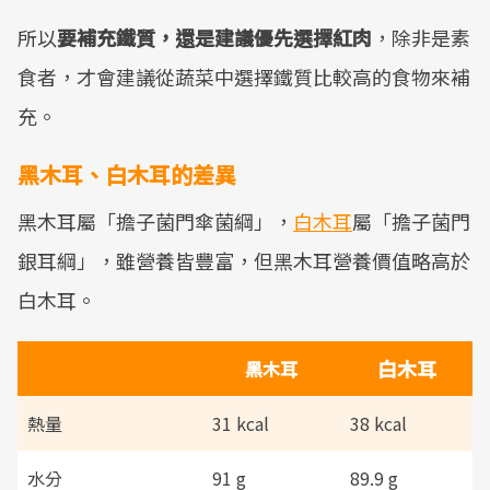
所以
要補充鐵質，還是建議優先選擇紅肉
，除非是素
食者，才會建議從蔬菜中選擇鐵質比較高的食物來補
充。
黑木耳、白木耳的差異
黑木耳屬「擔子菌門傘菌綱」，
白木耳
屬「擔子菌門
銀耳綱」，雖營養皆豐富，但黑木耳營養價值略高於
白木耳。
白木耳
黑木耳
熱量
31 kcal
38 kcal
水分
91 g
89.9 g