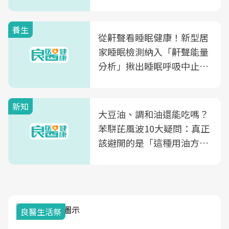
片不到50元
養生
從鼾聲看睡眠健康！新型居
家睡眠檢測納入「鼾聲能量
分析」揪出睡眠呼吸中止症
風險
新知
大豆油、調和油還能吃嗎？
苯駢芘風波10大疑問：真正
該避開的是「這種用油方
式」
良醫生活祭