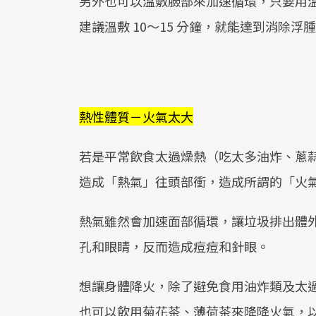
另外也可以溫敷臉部來加速循環，只要用溫毛
建議溫敷 10～15 分鐘，就能達到消除浮
熱性體質－火氣太大
若是平常飲食太過燥熱（吃太多油炸、蔥
造成「熱氣」往頭部衝，造成所謂的「火
熱氣雖然會加速面部循環，讓垃圾排出體
孔和眼睛，反而造成痘痘和針眼。
想讓身體降火，除了避免食用油炸類及太
也可以飲用菊花茶、薄荷茶來降降火氣，