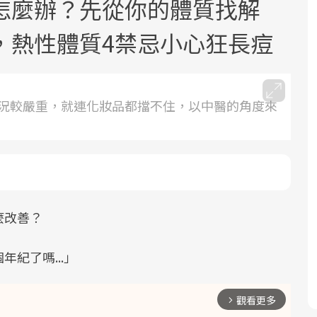
怎麼辦？先從你的體質找解
，熱性體質4禁忌小心狂長痘
況較嚴重，就連化妝品都擋不住，以中醫的角度來
面對超高齡社會的浪潮，台灣正在快速
2025年，就到良醫生活祭體驗「一站式
邁向「健康照護」的新時代。隨著國家
健康新生活」，從講座、體驗到運動，
政策如「健康台灣推動委員會」與「長
全面啟動你的健康革命！
照3.0」的推進，「預防醫學」已成全民
關注的核心議題。然而，健檢不只是醫
麼改善？
療院所的服務，更是民眾了解自身健康
狀況、啟動健康管理的重要起點。
紀了嗎...」
前往專題
前往專題
觀看更多
arrow_forward_ios