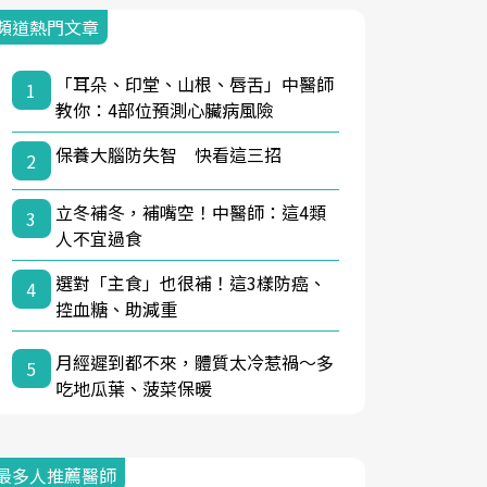
頻道熱門文章
「耳朵、印堂、山根、唇舌」中醫師
1
教你：4部位預測心臟病風險
保養大腦防失智 快看這三招
2
立冬補冬，補嘴空！中醫師：這4類
3
人不宜過食
選對「主食」也很補！這3樣防癌、
4
控血糖、助減重
月經遲到都不來，體質太冷惹禍〜多
5
吃地瓜葉、菠菜保暖
最多人推薦醫師