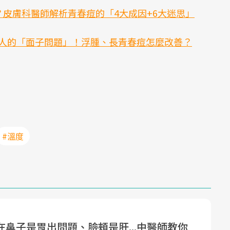
皮膚科醫師解析青春痘的「4大成因+6大迷思」
人的「面子問題」！浮腫、長青春痘怎麼改善？
#溫度
在鼻子是胃出問題、臉頰是肝...中醫師教你