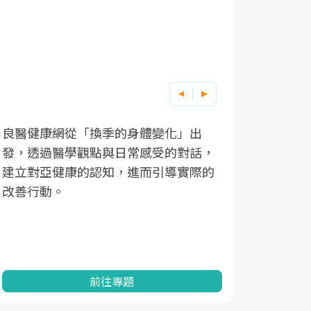
良醫健康網從「換季的身體變化」出
根據不同性
因應超高齡
發，透過醫學觀點與日常感受的對話，
現在、未來
「2025
建立對亞健康的認知，進而引導實際的
化，知道該
康促進為目
改善行動。
民眾健康的
查、數據分
一起成為台
前往專題