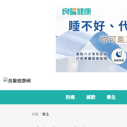
防癌
減肥
養生
良醫
養生