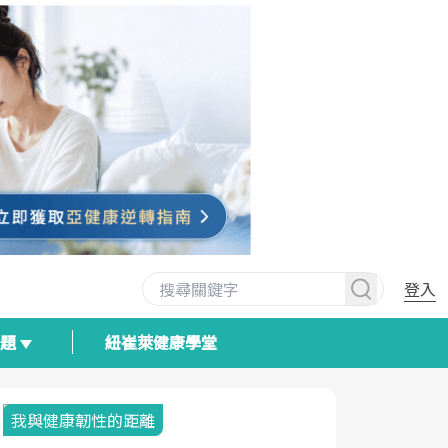
登入
專題
紐崔萊健康學堂
我與健康韌性的距離
荷爾蒙時光
2025健檢