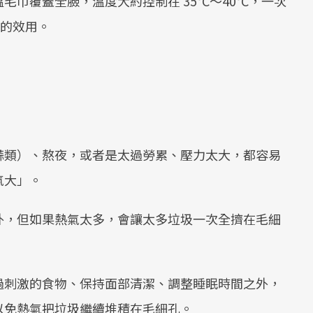
巾覆蓋全臉，溫度大約控制在 35°C～40°C，一次
腫的效用。
蒜類）、熬夜，或者是太過勞累、壓力太大，都容易
氣大」。
外，但如果熱氣太多，會讓太多垃圾一次全擠在毛細
過刺激的食物、保持面部清潔、調整睡眠時間之外，
以免熱氣把垃圾繼續堆積在毛細孔。