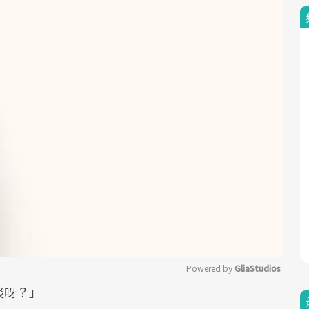
Powered by 
GliaStudios
淡呀？」
Mute