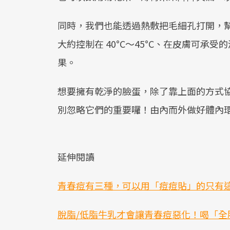
同時，我們也能透過熱敷把毛細孔打開，
大約控制在 40°C～45°C、在皮膚可承受
果。
想要擁有乾淨的臉蛋，除了靠上面的方式
別忽略它們的重要囉！由內而外做好體內
延伸閱讀
青春痘有三種，可以用「痘痘貼」的只有
脫脂/低脂牛乳才會讓青春痘惡化！喝「全