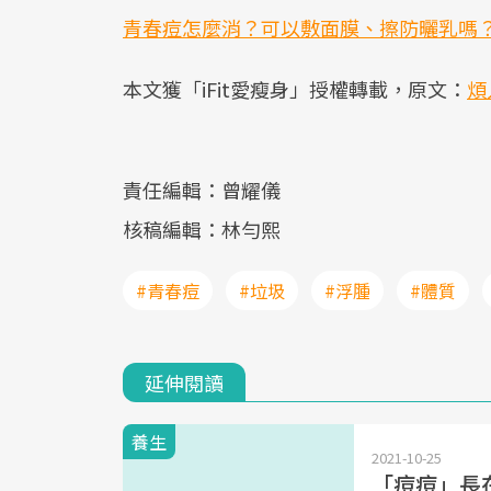
青春痘怎麼消？可以敷面膜、擦防曬乳嗎？
本文獲「iFit愛瘦身」授權轉載，原文：
煩
責任編輯：曾耀儀
核稿編輯：林勻熙
#青春痘
#垃圾
#浮腫
#體質
延伸閱讀
養生
2021-10-25
「痘痘」長