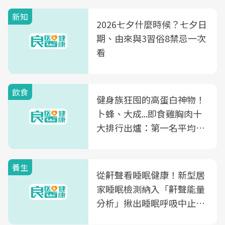
新知
2026七夕什麼時候？七夕日
期、由來與3習俗8禁忌一次
看
飲食
健身族狂囤的高蛋白神物！
卜蜂、大成...即食雞胸肉十
大排行出爐：第一名平均一
片不到50元
養生
從鼾聲看睡眠健康！新型居
家睡眠檢測納入「鼾聲能量
分析」揪出睡眠呼吸中止症
風險