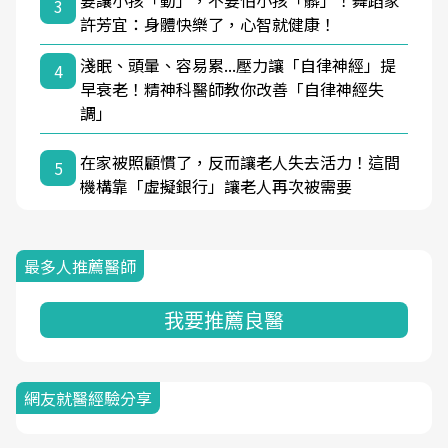
要讓小孩「動」，不要怕小孩「髒」！舞蹈家
3
許芳宜：身體快樂了，心智就健康！
淺眠、頭暈、容易累...壓力讓「自律神經」提
4
早衰老！精神科醫師教你改善「自律神經失
調」
在家被照顧慣了，反而讓老人失去活力！這間
5
機構靠「虛擬銀行」讓老人再次被需要
最多人推薦醫師
我要推薦良醫
網友就醫經驗分享