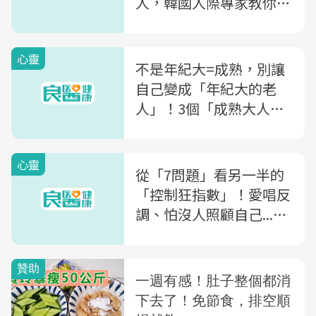
人，韓國人際專家教你4
招斬斷有毒關係、撕下
「好欺負」標籤
心靈
不是年紀大=成熟，別讓
自己變成「年紀大的老
人」！3個「成熟大人」
必備的5種說話方式
心靈
從「7問題」看另一半的
「控制狂指數」！愛唱反
調、怕沒人照顧自己...諮
商心理師公開：這類人的
5大特質