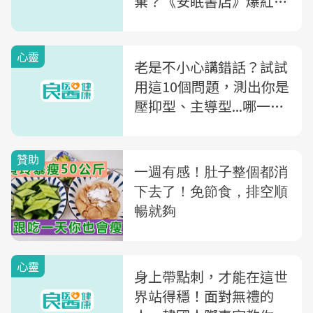
棄？《安眠書店》爆紅的
啟示：被需要不等於被愛
心靈
老是不小心講錯話？試試
用這10個問題，測出你是
壓抑型、主導型...哪一種
說話風格？提升你的溝通
能力
心靈
身上帶點刺，才能在這世
界站得穩！面對無禮的