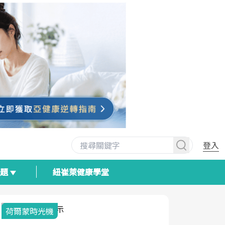
登入
專題
紐崔萊健康學堂
荷爾蒙時光機
2025健檢