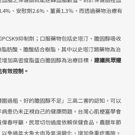
.4%、安慰劑2.6%、薑黃1.3％，而透過藥物治療有
PCSK9抑制劑；口服藥物包括史塔汀、膽固醇吸收
a3脂肪酸、膽酸結合樹脂，其中以史塔汀類藥物為治
並增加高密度脂蛋白膽固醇為治療目標，
建議民眾遵
能有效控制。
腰圍過粗、好的膽固醇不足」三高二害的認知，可以
半病患仍未正視自己的健康問題。台灣心肌梗塞學會
黃偉春呼籲，民眾切勿過度依賴保健食品，農曆年節
，以免過年大魚大肉及氣溫變化，增加急重症風險。