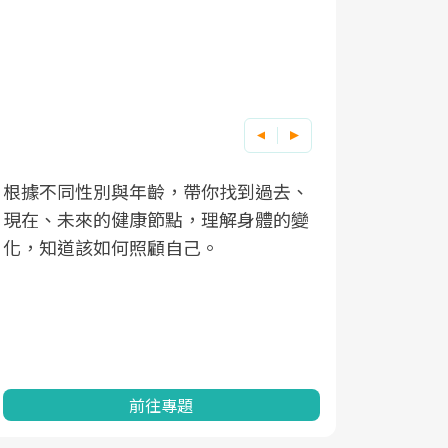
根據不同性別與年齡，帶你找到過去、
因應超高齡
現在、未來的健康節點，理解身體的變
「2025
化，知道該如何照顧自己。
康促進為目
民眾健康的
查、數據分
一起成為台
前往專題