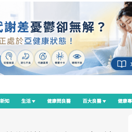
新知
生活
健康問良醫
百大良醫
健康
良醫生活祭
我與健康韌性的距離