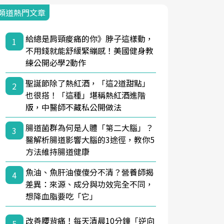
頻道熱門文章
給總是肩頸痠痛的你》脖子這樣動，
1
不用錢就能舒緩緊繃感！美國健身教
練公開必學2動作
聖誕節除了熱紅酒，「這2道甜點」
2
也很搭！「這種」堪稱熱紅酒進階
版，中醫師不藏私公開做法
腸道菌群為何是人體「第二大腦」？
3
醫解析腸道影響大腦的3途徑，教你5
方法維持腸道健康
魚油、魚肝油傻傻分不清？營養師揭
4
差異：來源、成分與功效完全不同，
想降血脂要吃「它」
改善腰背痛！每天清晨10分鐘「逆向
5