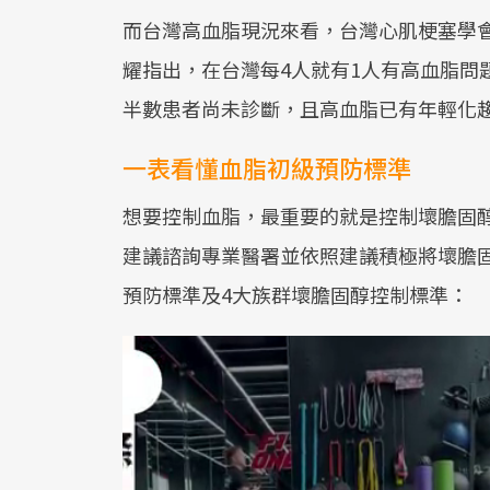
而台灣高血脂現況來看，台灣心肌梗塞學
耀指出，在台灣每4人就有1人有高血脂問
半數患者尚未診斷，且高血脂已有年輕化趨
一表看懂血脂初級預防標準
想要控制血脂，最重要的就是控制壞膽固
建議諮詢專業醫署並依照建議積極將壞膽
預防標準及4大族群壞膽固醇控制標準：