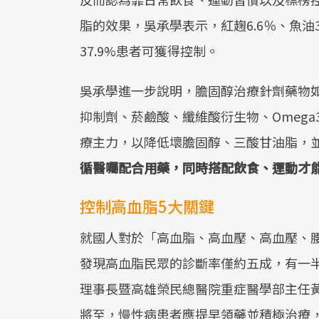
脂的效果，吳承學表示，紅趜6.6％、魚油3
37.9%患者可獲得控制。
吳承學進一步說明，膽固醇治療針劑藥物如
抑制劑、菸鹼酸、纖維酸衍生物、Omeg
療主力，以降低壞膽固醇、三酸甘油脂，
循醫囑配合用藥，同時搭配飲食、運動才
控制高血脂5大關鍵
就國人對於「高血脂、高血壓、高血壓、
發現高血脂民眾的診斷率僅約五成，有一
理事長暨高雄榮民總醫院重症醫學部主任
將至，慢性病患者應提早領藥並積極治療