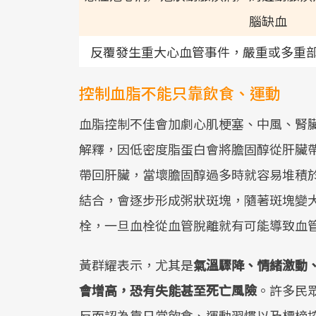
腦缺血
反覆發生重大心血管事件，嚴重或多重
控制血脂不能只靠飲食、運動
血脂控制不佳會加劇心肌梗塞、中風、腎
解釋，因低密度脂蛋白會將膽固醇從肝臟
帶回肝臟，當壞膽固醇過多時就容易堆積
結合，會逐步形成粥狀斑塊，隨著斑塊變
栓，一旦血栓從血管脫離就有可能導致血
黃群耀表示，尤其是
氣溫驟降、情緒激動
會增高，恐有失能甚至死亡風險
。許多民
反而認為靠日常飲食、運動習慣以及標榜