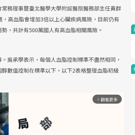
會常務理事暨臺北醫學大學附設醫院醫務部主任黃群
題，高血脂會增加3倍以上心臟疾病風險，目前仍有
勢，共計有500萬國人有高血脂相關風險。
醇。吳承學表示，每個人血脂控制標準不盡然相同，
固醇數值控制在標準以下，以下2表格整理血脂初級
觀看更多
arrow_forward_ios