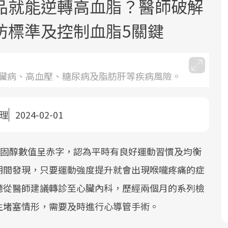
品就能逆轉高血脂？醫師破解
防標準及控制血脂5關鍵
臟病、高血壓、糖尿病及脂肪肝等疾病風險。
面對超高齡社會的浪潮，台灣正在快速
2025年，就到良醫生活祭體驗「一站式
良醫健康網從「換季的身體變化」出
邁向「健康照護」的新時代。隨著國家
健康新生活」，從講座、體驗到運動，
發，透過醫學觀點與日常感受的對話，
整理
2024-02-01
政策如「健康台灣推動委員會」與「長
全面啟動你的健康革命！
建立對亞健康的認知，進而引導實際的
照3.0」的推進，「預防醫學」已成全民
改善行動。
膽固醇數值呈赤字，認為平時有良好運動習慣及均衡
關注的核心議題。然而，健檢不只是醫
療院所的服務，更是民眾了解自身健康
期間發現，只要運動強度提升就會出現喉嚨疼痛的症
狀況、啟動健康管理的重要起點。
聽從醫師建議轉診至心臟內科，歷經兩個月的系列檢
生堵塞情形，需要及時進行心導管手術。
前往專題
前往專題
前往專題