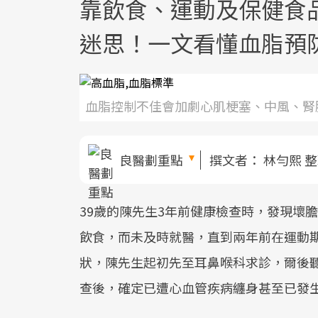
靠飲食、運動及保健食
迷思！一文看懂血脂預
血脂控制不佳會加劇心肌梗塞、中風、腎
良醫劃重點
撰文者：
林勻熙 
39歲的陳先生3年前健康檢查時，發現壞
飲食，而未及時就醫，直到兩年前在運動
狀，陳先生起初先至耳鼻喉科求診，爾後
查後，確定已遭心血管疾病纏身甚至已發