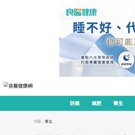
防癌
減肥
養生
良醫
養生