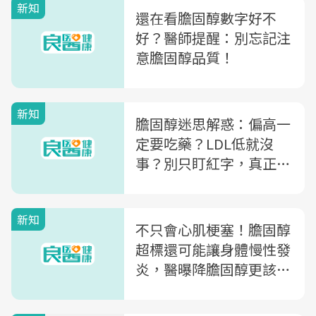
新知
還在看膽固醇數字好不
好？醫師提醒：別忘記注
意膽固醇品質！
新知
膽固醇迷思解惑：偏高一
定要吃藥？LDL低就沒
事？別只盯紅字，真正該
改的是「代謝環境」
新知
不只會心肌梗塞！膽固醇
超標還可能讓身體慢性發
炎，醫曝降膽固醇更該注
意這件事