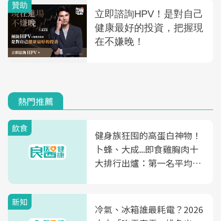
熱門推薦
飲食
健身族狂囤的高蛋白神物！
卜蜂、大成...即食雞胸肉十
大排行出爐：第一名平均一
片不到50元
新知
冷氣、冰箱誰最耗電？2026