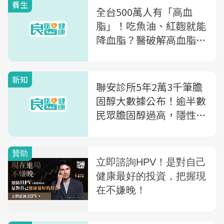
養生
全台500萬人有「高血
脂」！吃魚油、紅麴就能
降血脂？醫破解高血脂4
大迷思，教你吃這5類食
物
新知
聯安診所5年2萬3千筆膽
固醇大數據公布！逾半數
民眾膽固醇過高，隱性高
風險族群高達12%！醫
籲：預防醫學新觀念，膽
固醇看數值，更要看品質