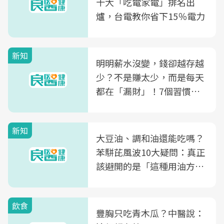
十大「吃電家電」排名出
爐，台電教你省下15％電力
新知
明明薪水沒變，錢卻越存越
少？不是賺太少，而是每天
都在「漏財」！7個習慣一
次看
新知
大豆油、調和油還能吃嗎？
苯駢芘風波10大疑問：真正
該避開的是「這種用油方
式」
飲食
豐胸只吃青木瓜？中醫說：