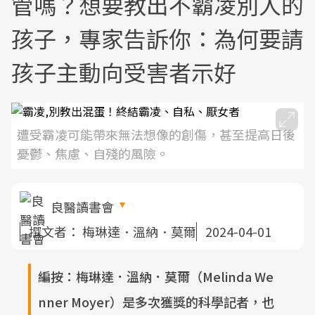
管嗎？想要教出不霸凌別人的
孩子，專家告訴你：為何要請
孩子主動向受害者示好
遭受霸凌可能帶來無法想像的創傷，甚至提高日後
憂鬱、焦慮、自殘的風險。
良醫讀書會
撰文者：
梅琳達．溫納．莫爾
2024-04-01
編按：梅琳達．溫納．莫爾（Melinda We
nner Moyer）是多次獲獎的科學記者，也