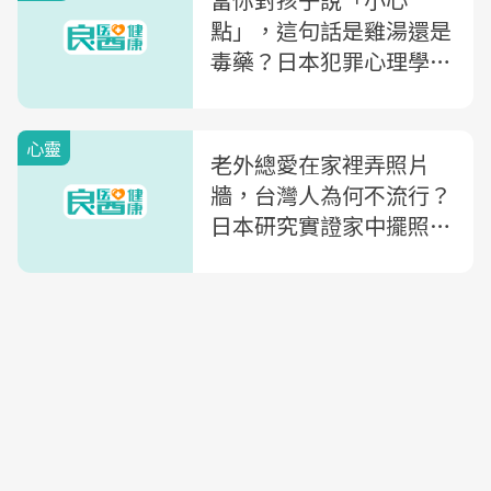
點」，這句話是雞湯還是
毒藥？日本犯罪心理學家
告訴你：為何與其幫孩子
成功，不如先讓孩子嘗試
心靈
失敗
老外總愛在家裡弄照片
牆，台灣人為何不流行？
日本研究實證家中擺照片
對孩子的3大好處