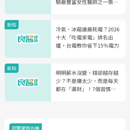
驗最豐富女性醫師之一張永
玲領軍，打造全台首創「生
殖銀行概念形象館」，攜手
新知
光田醫院建構360度女性健
冷氣、冰箱誰最耗電？2026
康照護生態圈
十大「吃電家電」排名出
爐，台電教你省下15％電力
新知
明明薪水沒變，錢卻越存越
少？不是賺太少，而是每天
都在「漏財」！7個習慣一
次看
荷爾蒙時光機