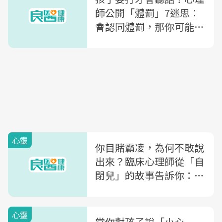
師公開「體罰」7迷思：
會認同體罰，那你可能是
陷入「倖存者偏誤」的思
考模式
心靈
你目賭霸凌，為何不敢說
出來？臨床心理師從「自
閉兒」的故事告訴你：爸
媽教的「明智之舉」，竟
成冷漠的距離
心靈
當你對孩子說「小心