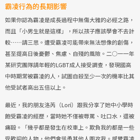
霸凌行為的長期影響
如果你認為霸凌是成長過程中無傷大雅的必經之路，
而且「小男生就是這樣」，所以孩子應該學會不去計
較……請三思。遭受霸凌可能帶來無法想像的創傷，
甚至提高日後憂鬱、焦慮、自殘的風險。二○一一年
某研究團隊請年輕的LGBT成人接受調查，發現國高
中時期常被霸凌的人，試圖自殺至少一次的機率比其
他受試者高出五倍以上。
最近，我的朋友洛芮（Lori）跟我分享了她中小學時
飽受霸凌的經歷，當時她不僅被辱罵、吐口水，還被
痛毆。「幾乎都是發生在校車上。欺負我的都是一些
受歡迎的人物，他們會慫恿其他人圍攻我。感覺霸凌