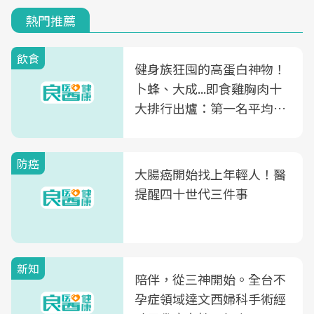
熱門推薦
飲食
健身族狂囤的高蛋白神物！
卜蜂、大成...即食雞胸肉十
大排行出爐：第一名平均一
片不到50元
防癌
大腸癌開始找上年輕人！醫
提醒四十世代三件事
新知
陪伴，從三神開始。全台不
孕症領域達文西婦科手術經