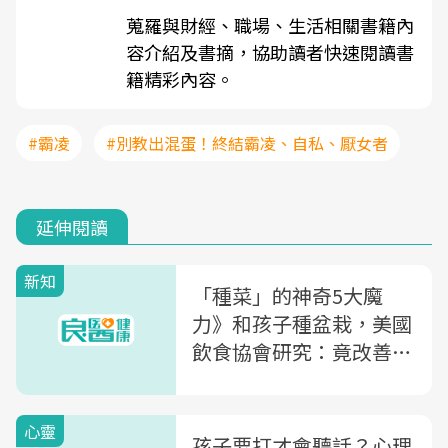
蒐羅與財經、職場、生活相關書籍內
容介紹及書摘，協助讀者快速閱讀書
籍精彩內容。
#霸凌
#別教出混蛋！終結霸凌、自私、厭女者
延伸閱讀
新知
「種菜」的神奇5大魔
力》和孩子種盆栽，美國
飲食協會研究：竟改善孩
子注意力、增強記憶！
心靈
孩子要打才會聽話？心理