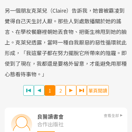
另一個朋友克萊兒（Claire）告訴我，她曾被霸凌到
覺得自己天生討人厭。那些人到處散播關於她的謠
言、在學校餐廳裡朝她丟食物、把衛生棉甩到她的臉
上。克萊兒透露，當時一種自我厭惡的惡性循環就此
形成，「我這輩子都在努力擺脫它所帶來的陰霾。即
使到了現在，我都還是要格外留意，才能避免用那種
心態看待事物。」
1
2
單頁閱讀
查看全部
良醫讀書會
合作出版社