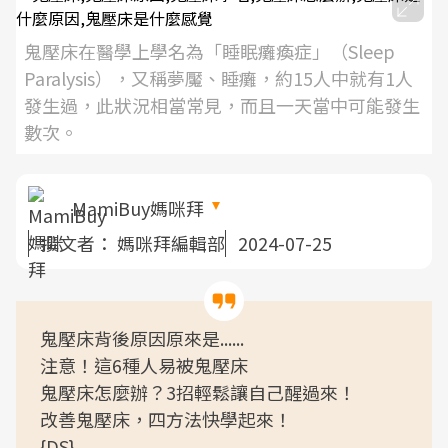
鬼壓床在醫學上學名為「睡眠癱瘓症」（Sleep
Paralysis），又稱夢魘、睡癱，約15人中就有1人
發生過，此狀況相當常見，而且一天當中可能發生
數次。
MamiBuy媽咪拜
撰文者：
媽咪拜編輯部
2024-07-25
鬼壓床背後原因原來是......
注意！這6種人易被鬼壓床
鬼壓床怎麼辦？3招輕鬆讓自己醒過來！
改善鬼壓床，四方法快學起來！
{DS}