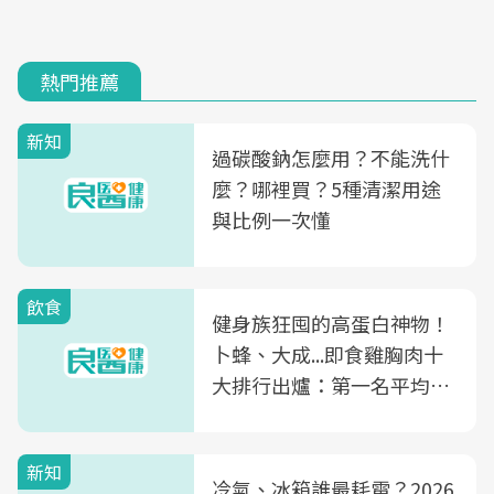
熱門推薦
新知
過碳酸鈉怎麼用？不能洗什
麼？哪裡買？5種清潔用途
與比例一次懂
飲食
健身族狂囤的高蛋白神物！
卜蜂、大成...即食雞胸肉十
大排行出爐：第一名平均一
片不到50元
新知
冷氣、冰箱誰最耗電？2026