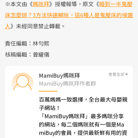
※本文由《
媽咪拜
》授權報導，原文《
睡到一半鬼壓
床怎麼辦？3方法快速解除，這6種人是鬼壓床的候選
人
》未經同意禁止轉載。
責任編輯：林勻熙
核稿編輯：曾耀儀
查看全部
MamiBuy媽咪拜
MamiBuy媽咪拜作者群
百萬媽媽一致選擇，全台最大母嬰親
子網站！
「MamiBuy媽咪拜」最多媽咪分享
的網站，每二個媽咪就有一個是Ma
miBuy的會員，提供最新鮮有用的資