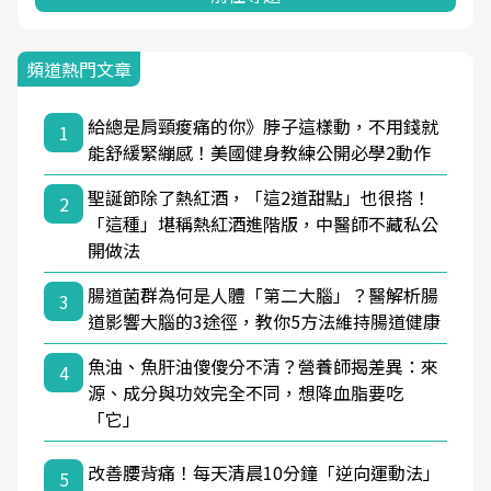
頻道熱門文章
給總是肩頸痠痛的你》脖子這樣動，不用錢就
1
能舒緩緊繃感！美國健身教練公開必學2動作
聖誕節除了熱紅酒，「這2道甜點」也很搭！
2
「這種」堪稱熱紅酒進階版，中醫師不藏私公
開做法
腸道菌群為何是人體「第二大腦」？醫解析腸
3
道影響大腦的3途徑，教你5方法維持腸道健康
魚油、魚肝油傻傻分不清？營養師揭差異：來
4
源、成分與功效完全不同，想降血脂要吃
「它」
改善腰背痛！每天清晨10分鐘「逆向運動法」
5