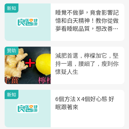
新知
睡覺不做夢，竟會影響記
憶和白天精神！教你從做
夢看睡眠品質，想改善睡
眠，遠離「這2樣」東西
新知
6個方法 X 4個好心態 好
眠跟著來