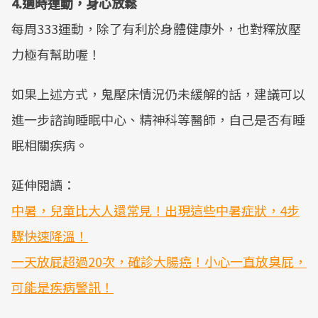
4.適時運動，身心放鬆
每周333運動，除了有利於身體健康外，也對釋放壓
力極有幫助喔！
如果上述方式，鬼壓床情況仍未緩解的話，建議可以
進一步諮詢睡眠中心、精神科等醫師，自己是否有睡
眠相關疾病。
延伸閱讀：
中暑，兒童比大人還常見！出現這些中暑症狀，4步
驟快速降溫！
一天放屁超過20次，確診大腸癌！小心一直放臭屁，
可能是疾病警訊！