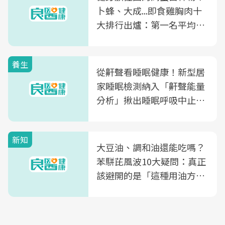
卜蜂、大成...即食雞胸肉十
大排行出爐：第一名平均一
片不到50元
養生
從鼾聲看睡眠健康！新型居
家睡眠檢測納入「鼾聲能量
分析」揪出睡眠呼吸中止症
風險
新知
大豆油、調和油還能吃嗎？
苯駢芘風波10大疑問：真正
該避開的是「這種用油方
式」