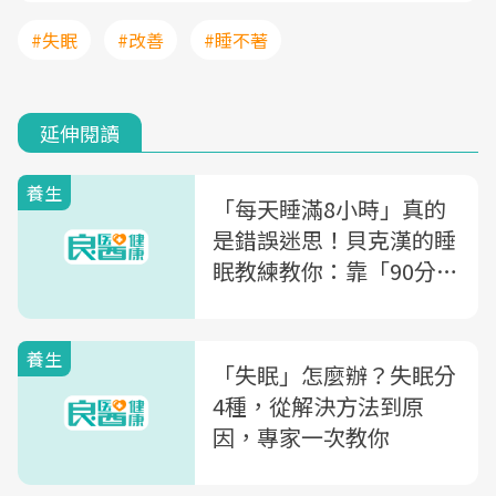
#失眠
#改善
#睡不著
延伸閱讀
養生
「每天睡滿8小時」真的
是錯誤迷思！貝克漢的睡
眠教練教你：靠「90分鐘
週期」睡好覺
養生
「失眠」怎麼辦？失眠分
4種，從解決方法到原
因，專家一次教你