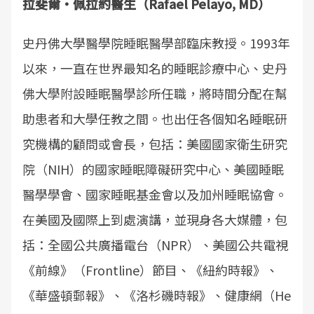
拉斐爾・佩拉約醫生（Rafael Pelayo, MD）
史丹佛大學醫學院睡眠醫學部臨床教授。1993年
以來，一直在世界最知名的睡眠診療中心、史丹
佛大學附設睡眠醫學診所任職，將時間分配在幫
助患者和大學任教之間。也出任各個知名睡眠研
究機構的顧問或會長，包括：美國國家衛生研究
院（NIH）的國家睡眠障礙研究中心、美國睡眠
醫學學會、國家睡眠基金會以及加州睡眠協會。
在美國及國際上到處演講，並現身各大媒體，包
括：全國公共廣播電台（NPR）、美國公共電視
《前線》（Frontline）節目、《紐約時報》、
《華盛頓郵報》、《洛杉磯時報》、健康網（He