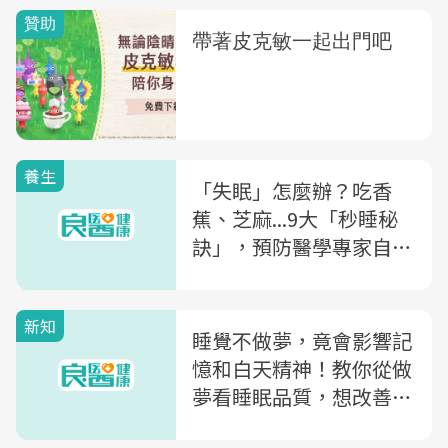
養生
「失眠」怎麼辦？吃香
蕉、芝麻...9大「秒睡秘
訣」，預防醫學專家自己
都這樣做！
新知
睡覺不做夢，竟會影響記
憶和白天精神！教你從做
夢看睡眠品質，想改善睡
眠，遠離「這2樣」東西