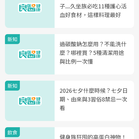
子....久坐族必吃11種護心活
血好食材，這樣料理最好
新知
過碳酸鈉怎麼用？不能洗什
麼？哪裡買？5種清潔用途
與比例一次懂
新知
2026七夕什麼時候？七夕日
期、由來與3習俗8禁忌一次
看
飲食
健身族狂囤的高蛋白神物！