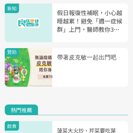
新知
假日報復性補眠，小心越
睡越累！避免「週一症候
群」上門，醫師教你3招
告別失眠
熱門推薦
飲食
菠菜大火炒、芹菜要吃葉