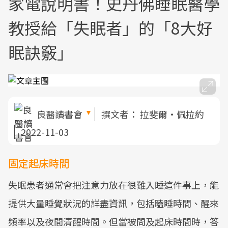
家電說明書！史丹佛睡眠醫學
教授給「失眠者」的「8大好
眠訣竅」
良醫讀書會
撰文者：
拉斐爾・佩拉約
2022-11-03
固定起床時間
失眠患者通常會把注意力放在很難入睡這件事上，能
提供大量睡覺狀況的詳盡資訊，包括瞌睡時間、醒來
頻率以及夜間清醒時間。但當被問及起床時間時，答