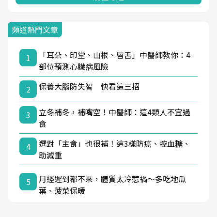
頻道熱門文章
「耳朵、印堂、山根、唇舌」中醫師教你：4
1
部位預測心臟病風險
保養大腦防失智 快看這三招
2
立冬補冬，補嘴空！中醫師：這4類人不宜過
3
食
選對「主食」也很補！這3樣防癌、控血糖、
4
助減重
月經遲到都不來，體質太冷惹禍〜多吃地瓜
5
葉、菠菜保暖