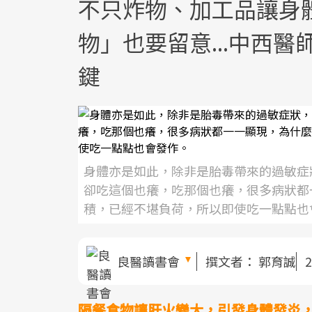
不只炸物、加工品讓身
物」也要留意...中西
鍵
身體亦是如此，除非是胎毒帶來的過敏症
卻吃這個也癢，吃那個也癢，很多病狀都
積，已經不堪負荷，所以即使吃一點點也
良醫讀書會
撰文者：
郭育誠
2
隔餐食物讓肝火變大，引發身體發炎