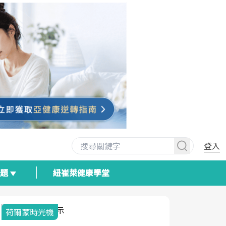
登入
專題
紐崔萊健康學堂
荷爾蒙時光機
2025健檢