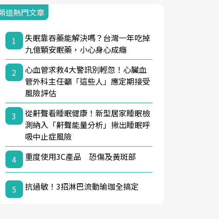
頻道熱門文章
失眠靠吞藥能解決嗎？台灣一年吃掉
1
九億顆安眠藥，小心身心成癮
心血管求救4大警訊別輕忽！心臟血
2
管外科主任籲「這些人」應定期接受
風險評估
從鼾聲看睡眠健康！新型居家睡眠檢
3
測納入「鼾聲能量分析」揪出睡眠呼
吸中止症風險
重度使用3C產品 恐傷及黃斑部
4
抗過敏！3招淋巴流動瑜珈全搞定
5