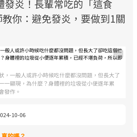
體發炎！長輩常吃的「這食
醫師教你：避免發炎，要做到1關
面對超高齡社會的浪潮，台灣正在快速
2025年，就到良醫生活祭體驗「一站式
良醫健康網從「換季的身體變化」出
邁向「健康照護」的新時代。隨著國家
健康新生活」，從講座、體驗到運動，
發，透過醫學觀點與日常感受的對話，
狀，一般人或許小時候吃什麼都沒問題，但長大了
政策如「健康台灣推動委員會」與「長
全面啟動你的健康革命！
建立對亞健康的認知，進而引導實際的
一一顯現，為什麼？身體裡的垃圾從小便逐年累
照3.0」的推進，「預防醫學」已成全民
改善行動。
會發作。
關注的核心議題。然而，健檢不只是醫
療院所的服務，更是民眾了解自身健康
狀況、啟動健康管理的重要起點。
024-10-06
前往專題
前往專題
前往專題
，真的嗎？