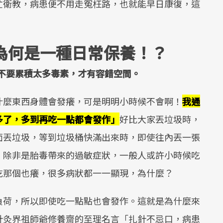
忙衛教，病患便不用走冤枉路，也就能早日康復，這
為何是一種日常保養！？
體不要累積太多毒素，才有容錯空間。
什麼東西身體會發癢，可是明明小時候不會啊！
我通
多了，多到再吃一點都會發作」
好比大家丟垃圾時，
面丟垃圾，等到垃圾桶快滿出來時，即使往內丟一張
，除非是胎毒帶來的過敏症狀，一般人或許小時候吃
吃那個也癢，很多病狀都一一顯現，為什麼？
負荷，所以即使吃一點點也會發作。這就是為什麼來
針灸界祖師爺修養齋的至理名言「扎針不忌口，病患