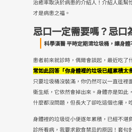
治癒率取決於病患的介紹人！介紹人能幫
才是病患之福。
忌口一定需要嗎？忌口
科學漢醫 平時定期清垃圾桶，讓身
患者前來就診時，偶爾會談起，最近吃了
常如此回答「你身體裡的垃圾已經累積太
只要垃圾桶沒裝滿，你仍然可以一直往裡
衛生紙，它依然會掉出來。身體亦是如此
什麼都沒問題，但長大了卻吃這個也癢，
身體裡的垃圾從小便逐年累積，已經不堪
診所看病，我要求飲食禁忌的原因！套句