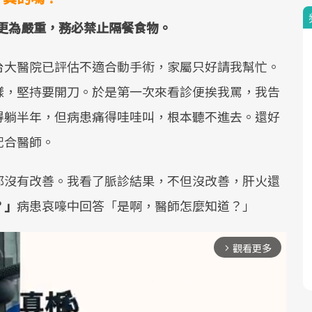
炎更為嚴重，務必禁止隔餐食物。
台大醫院已評估不適合動手術，家屬只好請我幫忙。
樣，堅持要開刀。於是第一次來看診便挨我罵，我告
得躺半年，但病患痛得哇哇叫，根本聽不進去。還好
配合醫師。
都沒有改善。我看了脈診結果，不但沒改善，肝火還
？」
病患哀嚎中回答「是啊，醫師怎麼知道？」
觀看更多
arrow_forward_ios