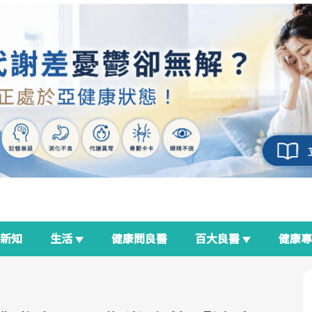
新知
生活
健康問良醫
百大良醫
健康
良醫生活祭
我與健康韌性的距離