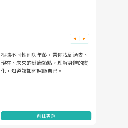
根據不同性別與年齡，帶你找到過去、
因應超高齡
現在、未來的健康節點，理解身體的變
「2025
化，知道該如何照顧自己。
康促進為目
民眾健康的
查、數據分
一起成為台
前往專題