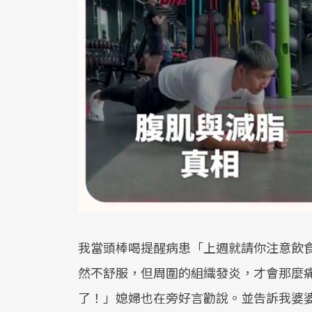
我當頭棒喝提醒病患「上週就請你注意飲
然不舒服，但周圍的組織發炎，才會那麼
了！」媳婦也在旁好言勸說。並告訴我婆