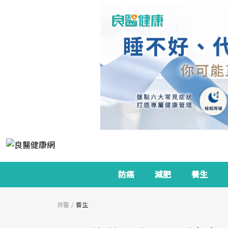
防癌
減肥
養生
良醫
養生