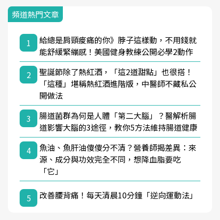
頻道熱門文章
給總是肩頸痠痛的你》脖子這樣動，不用錢就
1
能舒緩緊繃感！美國健身教練公開必學2動作
聖誕節除了熱紅酒，「這2道甜點」也很搭！
2
「這種」堪稱熱紅酒進階版，中醫師不藏私公
開做法
腸道菌群為何是人體「第二大腦」？醫解析腸
3
道影響大腦的3途徑，教你5方法維持腸道健康
魚油、魚肝油傻傻分不清？營養師揭差異：來
4
源、成分與功效完全不同，想降血脂要吃
「它」
改善腰背痛！每天清晨10分鐘「逆向運動法」
5