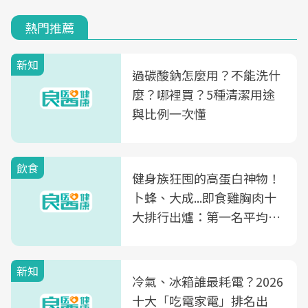
熱門推薦
新知
過碳酸鈉怎麼用？不能洗什
麼？哪裡買？5種清潔用途
與比例一次懂
飲食
健身族狂囤的高蛋白神物！
卜蜂、大成...即食雞胸肉十
大排行出爐：第一名平均一
片不到50元
新知
冷氣、冰箱誰最耗電？2026
十大「吃電家電」排名出