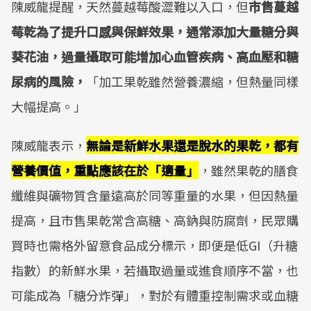
陳威龍提醒，天然蔓越莓酸澀難以入口，但
市售蔓越
莓乾為了提升口感與保鮮效果，通常添加大量糖分與
葵花油，過量攝取可能增加心血管疾病、高血壓和糖
尿病的風險，
「加工果乾雖然營養濃縮，但熱量同樣
大幅提高。」
陳威龍表示，
無論是新鮮水果還是脫水的果乾，都有
營養價值，重點應該在於「適量」
，雖然果乾的膳食
纖維與礦物質含量遠高於同等重量的水果，但因熱量
提高，且市售果乾常含高糖、高鈉與防腐劑，民眾購
買時也需格外留意食品成分標示，即便是低GI（升糖
指數）的新鮮水果，若攝取過量或進食順序不當，也
可能成為「糖分炸彈」，對於有體重控制需求或血糖