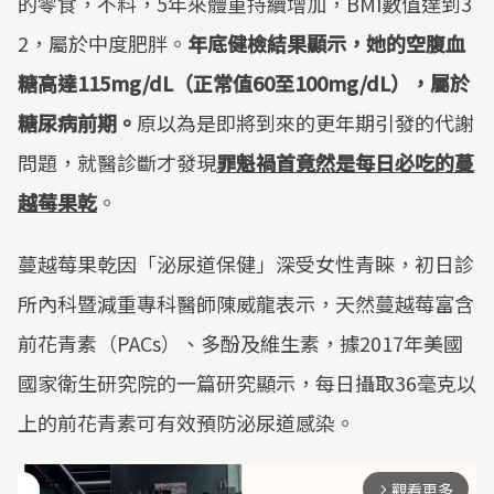
的零食，不料，5年來體重持續增加，BMI數值達到3
2，屬於中度肥胖。
年底健檢結果顯示，她的空腹血
糖高達115mg/dL（正常值60至100mg/dL），屬於
糖尿病前期。
原以為是即將到來的更年期引發的代謝
問題，就醫診斷才發現
罪魁禍首竟然是每日必吃的蔓
越莓果乾
。
蔓越莓果乾因「泌尿道保健」深受女性青睞，初日診
所內科暨減重專科醫師陳威龍表示，天然蔓越莓富含
前花青素（PACs）、多酚及維生素，據2017年美國
國家衛生研究院的一篇研究顯示，每日攝取36毫克以
上的前花青素可有效預防泌尿道感染。
觀看更多
arrow_forward_ios