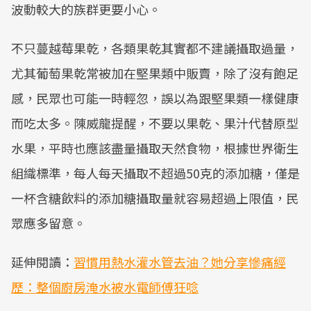
波動較大的族群更要小心。
不只蔓越莓果乾，各類果乾其實都不建議攝取過量，
尤其葡萄果乾常被加在堅果類中販賣，除了沒有飽足
感，民眾也可能一時輕忽，誤以為跟堅果類一樣健康
而吃太多。陳威龍提醒，不要以果乾、果汁代替原型
水果，平時也應該盡量攝取天然食物，根據世界衛生
組織標準，每人每天攝取不超過50克的添加糖，僅是
一杯含糖飲料的添加糖攝取量就容易超過上限值，民
眾應多留意。
延伸閱讀：
習慣用熱水灌水管去油？她分享慘痛經
歷：整個廚房淹水被水電師傅狂唸