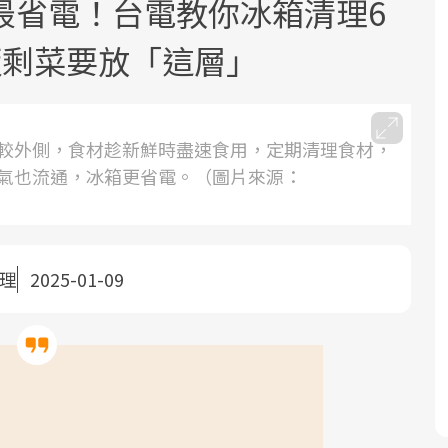
最省電！台電教你冰箱清理6
飯剩菜要放「這層」
較外側，食材趁新鮮時盡速食用，定期清理食材，
氣也流通，冰箱更省電。（圖片來源：
面對超高齡社會的浪潮，台灣正在快速
2025年，就到良醫生活祭體驗「一站式
良醫健康網從「換季的身體變化」出
邁向「健康照護」的新時代。隨著國家
健康新生活」，從講座、體驗到運動，
發，透過醫學觀點與日常感受的對話，
政策如「健康台灣推動委員會」與「長
全面啟動你的健康革命！
建立對亞健康的認知，進而引導實際的
照3.0」的推進，「預防醫學」已成全民
改善行動。
整理
2025-01-09
關注的核心議題。然而，健檢不只是醫
療院所的服務，更是民眾了解自身健康
狀況、啟動健康管理的重要起點。
前往專題
前往專題
前往專題