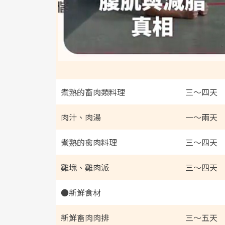
煮熟的畜肉類料理
三～四天
肉汁、肉湯
一～兩天
煮熟的禽肉料理
三～四天
雞塊、雞肉派
三～四天
●新鮮食材
新鮮畜肉肉排
三～五天