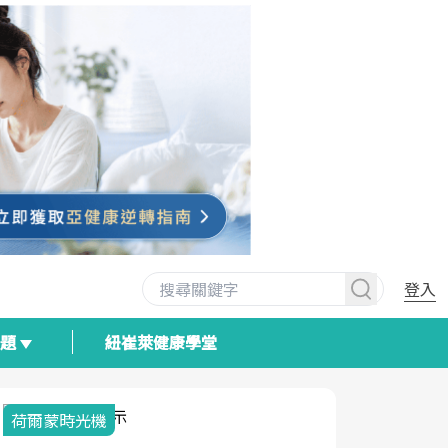
登入
專題
紐崔萊健康學堂
荷爾蒙時光機
2025健檢