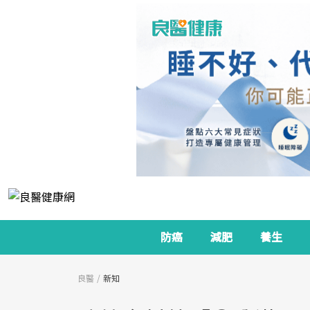
防癌
減肥
養生
良醫
新知