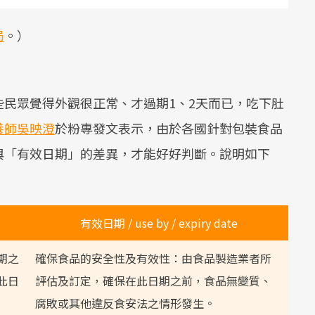
局
。）
民眾覺得外觀很正常、才過期1、2天而已，吃下肚
養師吳映澄
於粉專發文表示，由於各國針對包裝食品
與「有效日期」的差異，才能好好判斷。說明如下
有效日期 / use by / expiry date
期之
確保食品的安全性及有效性：由食品製造業者所
此日
評估及訂定，確保在此日期之前，食品無變質、
腐敗或其他違反食安法之情形發生。