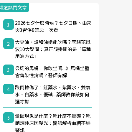
頻道熱門文章
2026七夕什麼時候？七夕日期、由來
1
與3習俗8禁忌一次看
大豆油、調和油還能吃嗎？苯駢芘風
2
波10大疑問：真正該避開的是「這種
用油方式」
公廁的馬桶，你敢坐嗎...》馬桶坐墊
3
會傳染性病嗎？醫師有解
跌倒擦傷了！紅藥水、紫藥水、雙氧
4
水、白藥水、優碘...藥師教你該如何
選才對
暈碳現象是什麼？吃什麼不暈碳？吃
5
飽想睡原因曝光：醫師解析血糖不穩
警訊