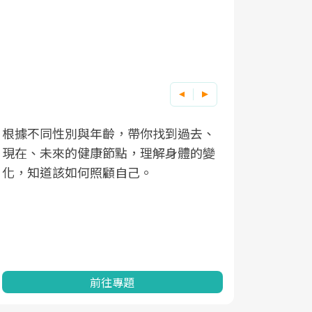
根據不同性別與年齡，帶你找到過去、
因應超高齡
現在、未來的健康節點，理解身體的變
「2025
化，知道該如何照顧自己。
康促進為目
民眾健康的
查、數據分
一起成為台
前往專題