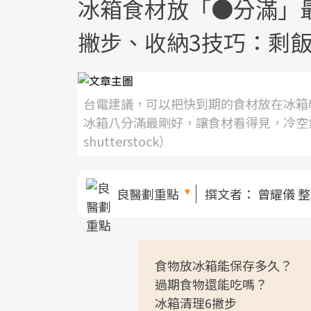
冰箱食材放「●分滿」
撇步、收納3技巧：剩
台電建議，可以把快到期的食材放在冰箱
冰箱八分滿最剛好，讓食材看得見，冷空
shutterstock）
良醫劃重點
撰文者：
曾耀儀 
食物放冰箱能保存多久？
過期食物還能吃嗎？
冰箱清理6撇步