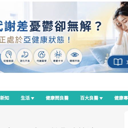
新知
生活
健康問良醫
百大良醫
健康
良醫生活祭
我與健康韌性的距離