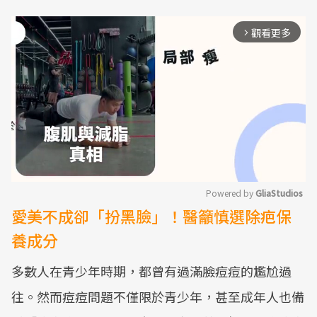
觀看更多
arrow_forward_ios
Powered by 
GliaStudios
愛美不成卻「扮黑臉」！醫籲慎選除疤保
Mute
養成分
多數人在青少年時期，都曾有過滿臉痘痘的尷尬過
往。然而痘痘問題不僅限於青少年，甚至成年人也備