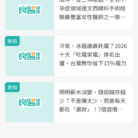
孕症領域達文西婦科手術經
驗最豐富女性醫師之一張永
玲領軍，打造全台首創「生
殖銀行概念形象館」，攜手
新知
光田醫院建構360度女性健
冷氣、冰箱誰最耗電？2026
康照護生態圈
十大「吃電家電」排名出
爐，台電教你省下15％電力
新知
明明薪水沒變，錢卻越存越
少？不是賺太少，而是每天
都在「漏財」！7個習慣一
次看