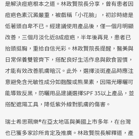
是解決痘疤根本之道。林政賢院長分享，曾有患者因
痘疤色素沉澱嚴重，被戲稱「小花臉」，初診時總是
低著頭自卑不已。經建議使用產品後，僅一個月明顯
改善，三個月淡化近8成痘疤，半年後再見，患者已
抬頭挺胸，重拾自信光彩。林政賢院長提醒，醫美與
日常保養雙管齊下，搭配良好生活作息與飲食習慣，
才能有效改善肌膚暗沉。此外，選擇淡斑產品時應注
意避免含光敏性成分如麴酸或熊果素，因陽光曝曬可
能導致反黑，防曬用品建議選擇SPF 35以上產品，並
搭配遮陽工具，降低紫外線對肌膚的傷害。
瑞士希思珮樂®在亞太地區與美國上市多年，在台灣
也已獲多家診所肯定及推廣。林政賢院長解釋道，產