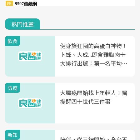
熱門推薦
飲食
健身族狂囤的高蛋白神物！
卜蜂、大成...即食雞胸肉十
大排行出爐：第一名平均一
片不到50元
防癌
大腸癌開始找上年輕人！醫
提醒四十世代三件事
新知
陪伴，從三神開始。全台不