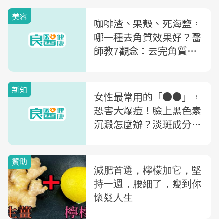
美容
咖啡渣、果殼、死海鹽，
哪一種去角質效果好？醫
師教7觀念：去完角質，
必做「2動作」減少皮膚
傷害
新知
女性最常用的「●●」，
恐害大爆痘！臉上黑色素
沉澱怎麼辦？淡斑成分怎
麼選？醫師完整解析