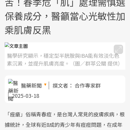
苦！春季危「肌」處理需慎選
保養成分，醫籲當心光敏性加
乘肌膚反黑
醫學研究顯示，穩定型半胱胺與IBA能有效淡化色
素沉澱，並提升肌膚亮度。（圖／群萃公關 提供）
醫藥新聞
撰文者：
合作專家群
2025-03-18
「痤瘡」俗稱青春痘，是台灣人常見的皮膚疾病，根
據統計，全球有近8成的青少年有痘痘問題，在成年