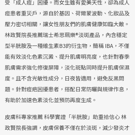
受「成人痘」困擾。而女生雖有愛美天性，卻為成人
痘患者重災戶，源自於基因、荷爾蒙波動、化妝品及
壓力密切相關，讓女性朋友們的肌膚健康如臨大敵。
林政賢院長推薦瑞士希思珮樂®淡斑產品，內含穩定
型半胱胺及一種維生素B3的衍生物，簡稱 IBA，不僅
能有效淡化色素沉澱、提升肌膚明亮度，也針對春季
肌膚需求強化修復屏障，淡化斑點同時提升肌膚保濕
度。且不含光敏性成分，日夜皆適用，避免反黑問
題。針對痘疤困擾患者，搭配日常防曬與規律作息，
有助於加速色素淡化並預防再度生成。
皮膚科專家推薦 科學實證「半胱胺」助重拾信心 林
政賢院長強調，皮膚保養不僅在於淡斑，減少發炎才