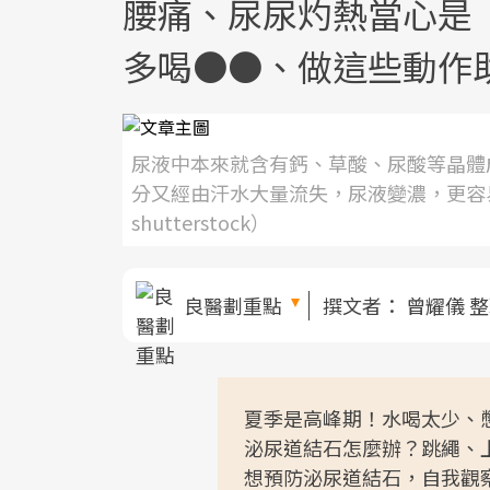
腰痛、尿尿灼熱當心是
多喝●●、做這些動作
尿液中本來就含有鈣、草酸、尿酸等晶體
分又經由汗水大量流失，尿液變濃，更容
shutterstock）
良醫劃重點
撰文者：
曾耀儀 
夏季是高峰期！水喝太少、
泌尿道結石怎麼辦？跳繩、
想預防泌尿道結石，自我觀