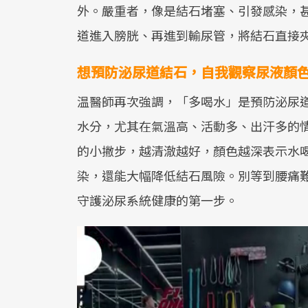
外。嚴重者，像是結石堵塞、引發感染，
道進入膀胱、再進到輸尿管，將結石直接
想預防泌尿道結石，自我觀察尿液顏
温醫師再次強調，「多喝水」是預防泌尿道疾
水分，尤其在氣溫高、活動多、出汗多的
的小撇步，越清澈越好，顏色越深表示水
染，還能大幅降低結石風險。別等到腰痛
守護泌尿系統健康的第一步。