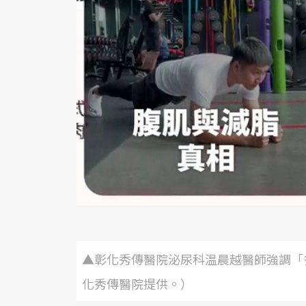
▲彰化秀傳醫院泌尿科温晨越醫師強調「
化秀傳醫院提供。）