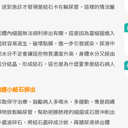
，送到急診才發現是結石卡在輸尿管，這樣的情況嚴
和體內細菌無法順利排出有關。這是因為當細菌進入
菌就容易滋生，破壞黏膜，進一步引發感染。尿液中
而水分不足會讓這些物質濃度升高，身體水分又經由
成分結晶、形成結石，這也是為什麼夏季是結石病人
加速小結石排出
採取保守治療，鼓勵病人多喝水、多運動，像是跳繩
藥物放鬆輸尿管，幫助把膀胱裡的細菌或石頭沖刷出
外震波碎石，將結石震碎成沙狀，再隨尿液排出體