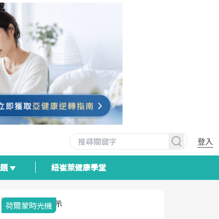
登入
專題
紐崔萊健康學堂
荷爾蒙時光機
2025健檢