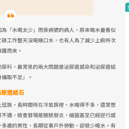
因為「水喝太少」而掛病號的病人，原來喝水量看似
忙碌工作整天沒喝幾口水，也有人為了減少上廁所次
接踵而來。
泌尿科，最常見的兩大問題是泌尿道感染和泌尿道結
分攝取不足」。
泌尿道結石
上班族，長時間待在冷氣房裡，水喝得不多，還常憋
等不適，檢查發現是膀胱發炎，細菌甚至已經逆行感
十多歲的男性，長期從事戶外勞動，卻很少喝水。有