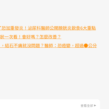
了恐加重發炎！泌尿科醫師公開膀胱炎飲食6大重點
症狀一次看！會好嗎？怎麼改善？
石」，結石不痛就沒問題？醫師：恐癌變，超過●公分
查看全部