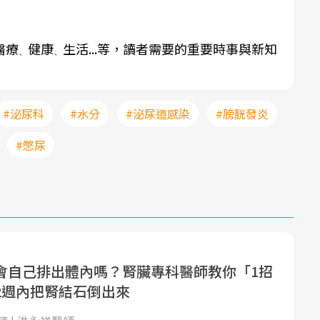
醫療
健康
生活...等，讀者需要的重要時事與新知
、
、
#泌尿科
#水分
#泌尿道感染
#膀胱發炎
#憋尿
會自己排出體內嗎？腎臟專科醫師教你「1招
2週內把腎結石倒出來