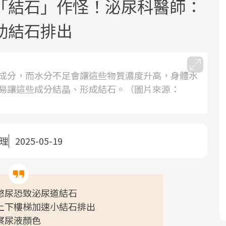
「結石」作怪！泌尿科醫師：
助結石排出
成分，而水分不足會讓這些物質濃度升高，身體水
易讓這些成分結晶、形成結石。（圖片來源：
面對超高齡社會的浪潮，台灣正在快速
2025年，就到良醫生活祭體驗「一站式
良醫健康網從「換季的身體變化」出
邁向「健康照護」的新時代。隨著國家
健康新生活」，從講座、體驗到運動，
發，透過醫學觀點與日常感受的對話，
政策如「健康台灣推動委員會」與「長
全面啟動你的健康革命！
建立對亞健康的認知，進而引導實際的
照3.0」的推進，「預防醫學」已成全民
改善行動。
整理
2025-05-19
關注的核心議題。然而，健檢不只是醫
療院所的服務，更是民眾了解自身健康
狀況、啟動健康管理的重要起點。
憋尿恐致泌尿道結石
前往專題
前往專題
前往專題
上下樓梯加速小結石排出
察尿液顏色