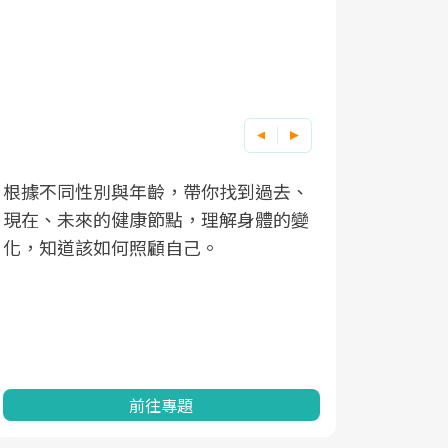
根據不同性別與年齡，帶你找到過去、
因應超高齡
現在、未來的健康節點，理解身體的變
「2025
化，知道該如何照顧自己。
康促進為目
民眾健康的
查、數據分
一起成為台
前往專題