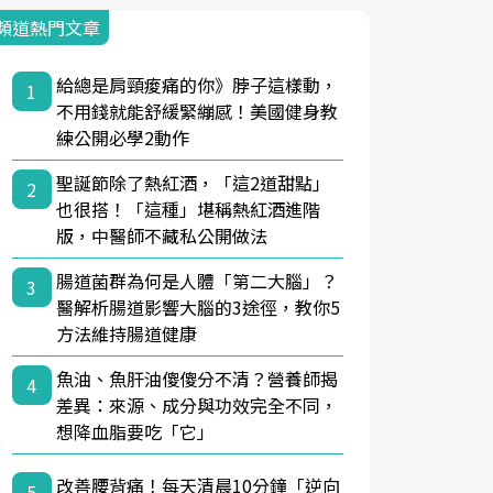
頻道熱門文章
給總是肩頸痠痛的你》脖子這樣動，
1
不用錢就能舒緩緊繃感！美國健身教
練公開必學2動作
聖誕節除了熱紅酒，「這2道甜點」
2
也很搭！「這種」堪稱熱紅酒進階
版，中醫師不藏私公開做法
腸道菌群為何是人體「第二大腦」？
3
醫解析腸道影響大腦的3途徑，教你5
方法維持腸道健康
魚油、魚肝油傻傻分不清？營養師揭
4
差異：來源、成分與功效完全不同，
想降血脂要吃「它」
改善腰背痛！每天清晨10分鐘「逆向
5