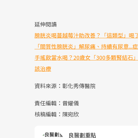
延伸閱讀
膀胱炎喝蔓越莓汁助改善？「這類型」喝
「間質性膀胱炎」解尿痛、持續有尿意...
手搖飲當水喝？20歲女「300多顆腎結
該治療
資料來源：彰化秀傳醫院
責任編輯：曾耀儀
核稿編輯：陳宛欣
良醫劃重點