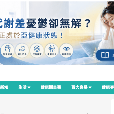
新知
生活
健康問良醫
百大良醫
健康
良醫生活祭
我與健康韌性的距離