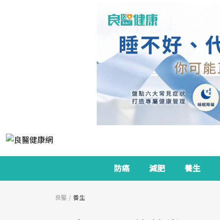
防癌
減肥
養生
良醫
養生