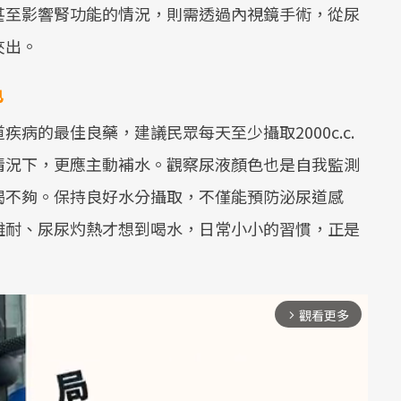
甚至影響腎功能的情況，則需透過內視鏡手術，從尿
夾出。
色
病的最佳良藥，建議民眾每天至少攝取2000c.c.
情況下，更應主動補水。觀察尿液顏色也是自我監測
喝不夠。保持良好水分攝取，不僅能預防泌尿道感
難耐、尿尿灼熱才想到喝水，日常小小的習慣，正是
觀看更多
arrow_forward_ios