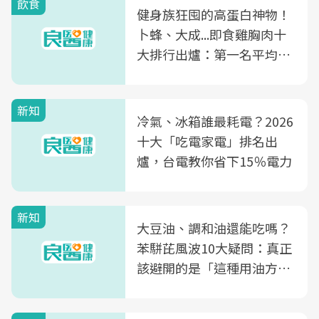
飲食
健身族狂囤的高蛋白神物！
卜蜂、大成...即食雞胸肉十
大排行出爐：第一名平均一
片不到50元
新知
冷氣、冰箱誰最耗電？2026
十大「吃電家電」排名出
爐，台電教你省下15％電力
新知
大豆油、調和油還能吃嗎？
苯駢芘風波10大疑問：真正
該避開的是「這種用油方
式」