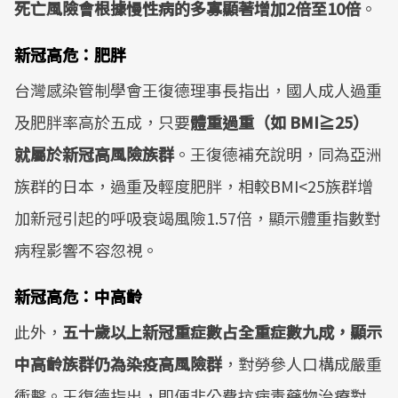
死亡風險會根據慢性病的多寡顯著增加2倍至10倍
。
新冠高危：肥胖
台灣感染管制學會王復德理事長指出，國人成人過重
及肥胖率高於五成，只要
體重過重（如 BMI≧25）
就屬於新冠高風險族群
。王復德補充說明，同為亞洲
族群的日本，過重及輕度肥胖，相較BMI<25族群增
加新冠引起的呼吸衰竭風險1.57倍，顯示體重指數對
病程影響不容忽視。
新冠高危：中高齡
此外，
五十歲以上新冠重症數占全重症數九成，顯示
中高齡族群仍為染疫高風險群
，對勞參人口構成嚴重
衝擊。王復德指出，即便非公費抗病毒藥物治療對