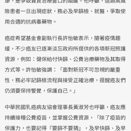
康，是爭取寶貴治療窗口的關鍵。他呼籲，這類高風
險患者一旦出現症狀，務必及早篩檢、就醫，爭取使
用合適的抗病毒藥物。
癌症希望基金會副執行長許怡敏表示，隨著疫情趨
緩，不少癌友已逐漸淡忘政府所提供的各項新冠照護
資源，例如：健保給付快篩、公費治療藥物及其取得
方式等。許怡敏強調：「面對新冠不可忽視的嚴重
性，務必牢記篩檢流程與接受正確治療，提醒癌友們
仍須要保持警覺，保護自己。」
中華民國乳癌病友協會理事長黃淑芳也呼籲，癌友應
持續接種公費疫苗，並掌握公費資源，「除了疫苗的
保護力，也要記得『要篩不要猜』，及早快篩、及早