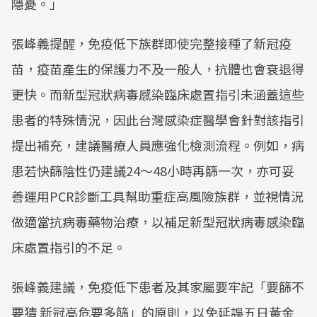
隱憂。」
張峰義提醒，免疫低下族群即使完整接種了新冠疫
苗，疫苗產生的保護力不及一般人，抗體也會衰退得
更快。而新型冠狀病毒感染臨床處置指引未涵蓋這些
患者的特殊情況，因此台灣感染症醫學會針對該指引
提出補充，建議醫療人員應強化檢測流程。例如，病
患若快篩陰性仍建議24～48小時再篩一次，亦可妥
善運用PCR診斷工具幫助重症高風險族群，並視情況
做適當抗病毒藥物治療，以補足新型冠狀病毒感染臨
床處置指引的不足。
張峰義建議，免疫低下患者及其家屬要牢記「要篩不
要猜 新冠高危要多篩」的原則，以免延誤五日黃金