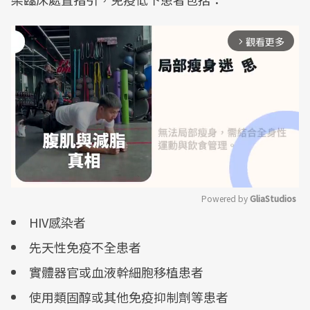
觀看更多
arrow_forward_ios
Powered by 
GliaStudios
HIV感染者
Mute
先天性免疫不全患者
實體器官或血液幹細胞移植患者
使用類固醇或其他免疫抑制劑等患者