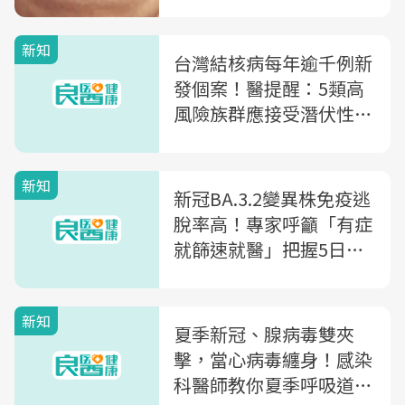
新知
台灣結核病每年逾千例新
發個案！醫提醒：5類高
風險族群應接受潛伏性結
核篩檢
新知
新冠BA.3.2變異株免疫逃
脫率高！專家呼籲「有症
就篩速就醫」把握5日黃
金治療期
新知
夏季新冠、腺病毒雙夾
擊，當心病毒纏身！感染
科醫師教你夏季呼吸道防