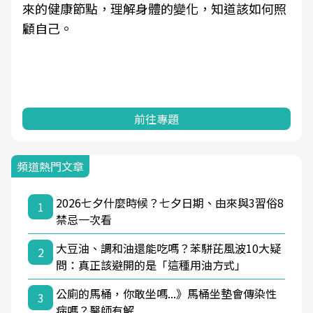
來的健康節點，理解身體的變化，知道該如何照
顧自己。
前往專題
頻道熱門文章
2026七夕什麼時候？七夕日期、由來與3習俗8
1
禁忌一次看
大豆油、調和油還能吃嗎？苯駢芘風波10大疑
2
問：真正該避開的是「這種用油方式」
公廁的馬桶，你敢坐嗎...》馬桶坐墊會傳染性
3
病嗎？醫師有解