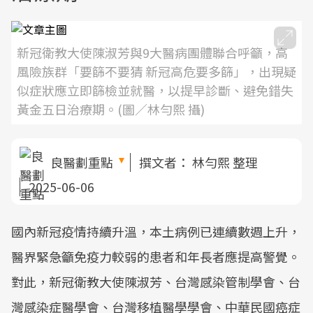
新冠衛教大使陳淑芳與9大醫病團體聯合呼籲，高
風險族群「要篩不要猜 新冠高危要多篩」，出現疑
似症狀應立即篩檢並就醫，以提早診斷、避免錯失
黃金五日治療期。(圖／林勻熙 攝)
良醫劃重點
撰文者：
林勻熙 整理
2025-06-06
國內新冠疫情持續升溫，本土病例已連續數週上升，
醫界緊急籲免疫力較弱的患者和年長者應提高警覺。
對此，新冠衛教大使陳淑芳、台灣感染管制學會、台
灣感染症醫學會、台灣移植醫學學會、中華民國癌症