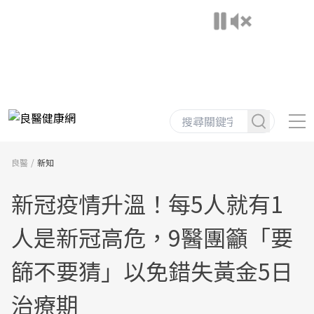
良醫
新知
新冠疫情升溫！每5人就有1
人是新冠高危，9醫團籲「要
篩不要猜」以免錯失黃金5日
治療期