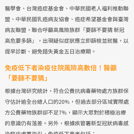
醫學會、台灣癌症基金會、中華民國老人福利推動聯
盟、中華民國乳癌病友協會、癌症希望基金會與臺灣
病友聯盟，聯合呼籲高風險族群「要篩不要猜 新冠
高危要多篩」，出現疑似症狀應立即篩檢並就醫，以
提早診斷、避免錯失黃金五日治療期。
免疫低下者染疫住院風險高數倍！醫籲
「要篩不要猜」
根據台灣研究統計，符合公費抗病毒藥物處方族群保
守估計逾全台總人口的20%，但過去部分區域實際處
方公費藥物族群卻不足7%，顯示大眾對於積極治療
的意識仍有落差。另外，根據疾管署新型冠狀病毒感
染臨床處置指引，免疫低下患者包括：