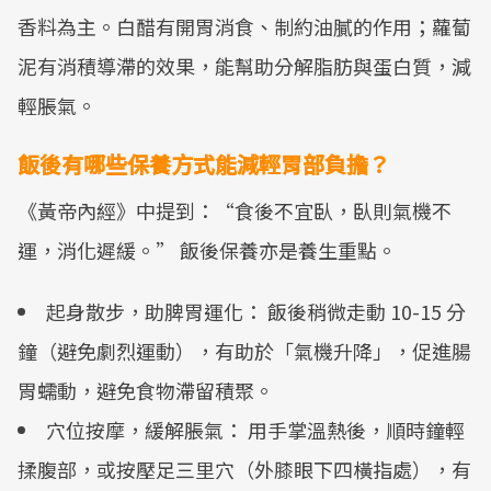
香料為主。白醋有開胃消食、制約油膩的作用；蘿蔔
泥有消積導滯的效果，能幫助分解脂肪與蛋白質，減
輕脹氣。
飯後有哪些保養方式能減輕胃部負擔？
《黃帝內經》中提到：“食後不宜臥，臥則氣機不
運，消化遲緩。” 飯後保養亦是養生重點。
起身散步，助脾胃運化： 飯後稍微走動 10-15 分
鐘（避免劇烈運動），有助於「氣機升降」，促進腸
胃蠕動，避免食物滯留積聚。
穴位按摩，緩解脹氣： 用手掌溫熱後，順時鐘輕
揉腹部，或按壓足三里穴（外膝眼下四橫指處），有