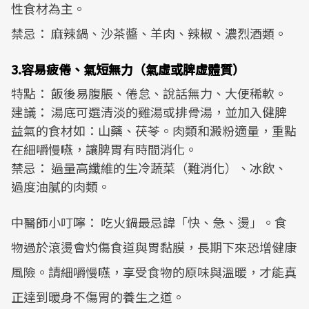
性食材為主。
禁忌： 麻辣鍋、沙茶醬、羊肉、辣椒、濃烈酒類。
3.容易疲倦、氣短無力（氣虛或脾虛體質）
特點： 飯後易腹脹、倦怠、說話無力、大便稀軟。
建議： 湯底可選清淡的雞湯或排骨湯，並加入健脾
益氣的食材如：山藥、茯苓。肉類和澱粉適量，重點
在細嚼慢嚥，讓脾胃有時間消化。
禁忌： 過量高纖維的生冷蔬菜（難消化）、冰飲、
過度油膩的肉類。
中醫師小叮嚀： 吃火鍋最忌諱「快、急、燙」。食
物過於滾燙會灼傷食道與胃黏膜，長期下來恐增健康
風險。請細嚼慢嚥，享受食物的原味與溫暖，才能真
正達到暖身不傷胃的養生之道。