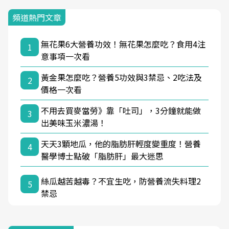
頻道熱門文章
無花果6大營養功效！無花果怎麼吃？食用4注
1
意事項一次看
黃金果怎麼吃？營養5功效與3禁忌、2吃法及
2
價格一次看
不用去買麥當勞》靠「吐司」，3分鐘就能做
3
出美味玉米濃湯！
天天3顆地瓜，他的脂肪肝輕度變重度！營養
4
醫學博士點破「脂肪肝」最大迷思
絲瓜越苦越毒？不宜生吃，防營養流失料理2
5
禁忌