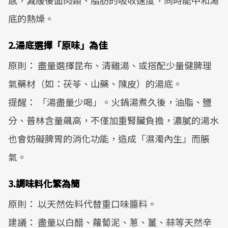
感，減緩後面肉類、脂肪的吸收速度，同時能中和湯
底的熱燥。
2.湯底選擇「原味」為佳
原則： 盡量選擇昆布、清雞湯、或搭配少量健脾理
氣藥材（如：茯苓、山藥、陳皮）的湯底。
提醒： 「湯盡量少喝」。火鍋湯煮久後，油脂、鹽
分、普林含量飆高，不僅加重腎臟負擔，濃膩的湯水
也會妨礙脾胃的消化功能，造成「濕濁內生」而脹
氣。
3.調味料化繁為簡
原則： 以天然佐料代替重口味醬料。
建議： 盡量以白醋、蘿蔔泥、蔥、薑、蒜等天然辛