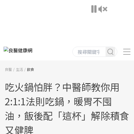
良醫
生活
飲食
吃火鍋怕胖？中醫師教你用
2:1:1法則吃鍋，暖胃不囤
油，飯後配「這杯」解除積食
又健脾