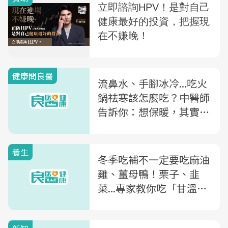
健康問良醫
流鼻水、手腳冰冷...吃火
鍋祛寒該怎麼吃？中醫師
告訴你：想保暖，其實喝
「●●水」就夠！
養生
冬季吃補不一定要吃麻油
雞、薑母鴨！栗子、韭
菜...專家教你吃「甘溫食
物」，也能提高抵抗力