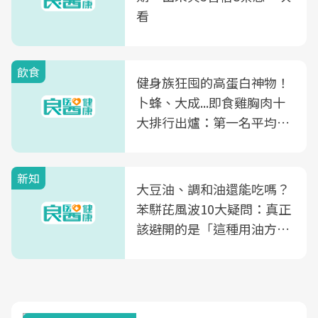
看
飲食
健身族狂囤的高蛋白神物！
卜蜂、大成...即食雞胸肉十
大排行出爐：第一名平均一
片不到50元
新知
大豆油、調和油還能吃嗎？
苯駢芘風波10大疑問：真正
該避開的是「這種用油方
式」