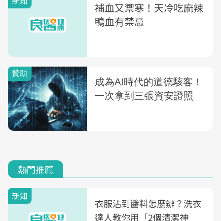
新知
補血又禦寒！天冷吃麻辣
鴨血有禁忌
熱門推薦
新知
衣服沾到醬料怎麼辦？洗衣
達人教你用「2個清潔神