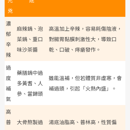
元
底
兇
濃
麻辣鍋、泡
高溫加上辛辣，容易耗傷陰液，
郁
菜鍋、重口
對腸胃黏膜刺激性大，導致口
辛
味沙茶醬
乾、口破、痔瘡發作。
辣
過
藥膳鍋中過
度
雖能溫補，但若體質非虛寒，會
多黃耆、人
補
補過頭，引起「火熱內盛」。
參、當歸頭
氣
高
普
大骨熬製過
湯底油脂高、普林高，性質偏