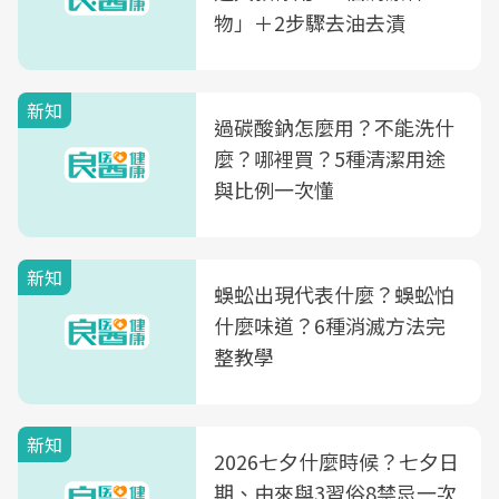
物」＋2步驟去油去漬
新知
過碳酸鈉怎麼用？不能洗什
麼？哪裡買？5種清潔用途
與比例一次懂
新知
蜈蚣出現代表什麼？蜈蚣怕
什麼味道？6種消滅方法完
整教學
新知
2026七夕什麼時候？七夕日
期、由來與3習俗8禁忌一次