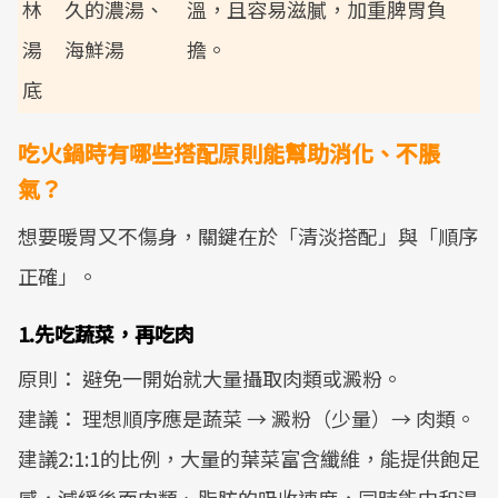
林
久的濃湯、
溫，且容易滋膩，加重脾胃負
湯
海鮮湯
擔。
底
吃火鍋時有哪些搭配原則能幫助消化、不脹
氣？
想要暖胃又不傷身，關鍵在於「清淡搭配」與「順序
正確」。
1.先吃蔬菜，再吃肉
原則： 避免一開始就大量攝取肉類或澱粉。
建議： 理想順序應是蔬菜 → 澱粉（少量）→ 肉類。
建議2:1:1的比例，大量的葉菜富含纖維，能提供飽足