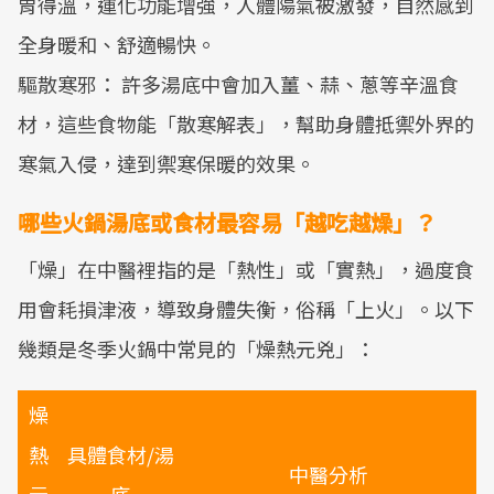
胃得溫，運化功能增強，人體陽氣被激發，自然感到
全身暖和、舒適暢快。
驅散寒邪： 許多湯底中會加入薑、蒜、蔥等辛溫食
材，這些食物能「散寒解表」，幫助身體抵禦外界的
寒氣入侵，達到禦寒保暖的效果。
哪些火鍋湯底或食材最容易「越吃越燥」？
「燥」在中醫裡指的是「熱性」或「實熱」，過度食
用會耗損津液，導致身體失衡，俗稱「上火」。以下
幾類是冬季火鍋中常見的「燥熱元兇」：
燥
熱
具體食材/湯
中醫分析