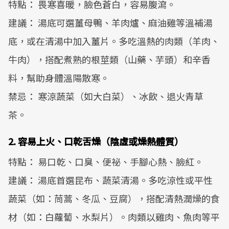
特點： 畏寒喜暖，臉色蒼白，容易腹瀉。
建議： 湯底可選薑母鴨、羊肉爐、麻油雞等溫補湯
底，或在清湯中加入薑片。多吃溫熱的肉類（羊肉、
牛肉），搭配煮熟的根莖類（山藥、芋頭）和辛香
料，幫助身體溫陽散寒。
禁忌： 寒涼蔬菜（如大白菜）、冰飲、退火青草
茶。
2. 容易上火、口乾舌燥（陰虛或燥熱體質）
特點： 易口乾、口臭、便祕、手腳心熱、臉紅。
建議： 湯底首選昆布、蔬菜清湯。多吃涼性或平性
蔬菜（如：茼蒿、冬瓜、豆腐），搭配清熱潤燥的食
材（如：白蘿蔔、水梨片）。肉類以雞肉、魚肉等平