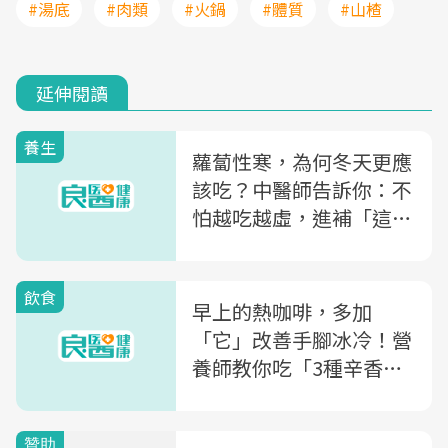
#湯底
#肉類
#火鍋
#體質
#山楂
延伸閱讀
養生
蘿蔔性寒，為何冬天更應
該吃？中醫師告訴你：不
怕越吃越虛，進補「這樣
搭」反而補水又益腎
飲食
早上的熱咖啡，多加
「它」改善手腳冰冷！營
養師教你吃「3種辛香
料」讓手腳暖起來