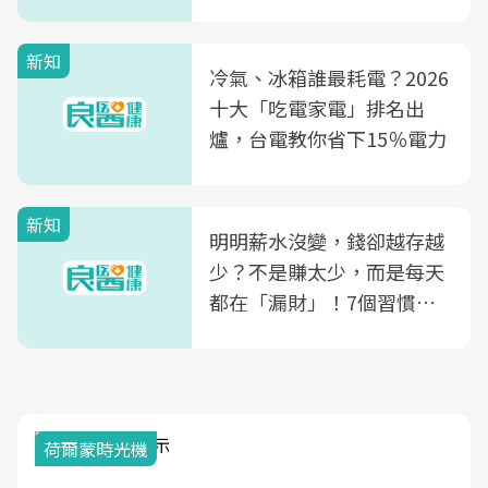
玲領軍，打造全台首創「生
殖銀行概念形象館」，攜手
新知
光田醫院建構360度女性健
冷氣、冰箱誰最耗電？2026
康照護生態圈
十大「吃電家電」排名出
爐，台電教你省下15％電力
新知
明明薪水沒變，錢卻越存越
少？不是賺太少，而是每天
都在「漏財」！7個習慣一
次看
荷爾蒙時光機