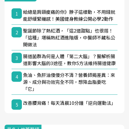
給總是肩頸痠痛的你》脖子這樣動，不用錢就
1
能舒緩緊繃感！美國健身教練公開必學2動作
聖誕節除了熱紅酒，「這2道甜點」也很搭！
2
「這種」堪稱熱紅酒進階版，中醫師不藏私公
開做法
腸道菌群為何是人體「第二大腦」？醫解析腸
3
道影響大腦的3途徑，教你5方法維持腸道健康
魚油、魚肝油傻傻分不清？營養師揭差異：來
4
源、成分與功效完全不同，想降血脂要吃
「它」
改善腰背痛！每天清晨10分鐘「逆向運動法」
5