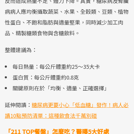
反而造成熱量不足、體力下降。其實，糖尿病及腎臟
病病人應均衡攝取蔬菜、水果、全穀類、豆類、植物
性蛋白、不飽和脂肪與適量堅果，同時減少加工肉
品、精製糖類食物與含糖飲料。
整體建議為：
每日熱量：每公斤體重約25～35大卡
蛋白質：每公斤體重約0.8克
關鍵原則在於「均衡、適量、正確選擇」
延伸閱讀：
糖尿病更要小心「低血糖」發作！病人必
讀10點預防清單：這種飲食法千萬別碰
「211 TOP餐盤」怎麼吃？醫曝5大好處