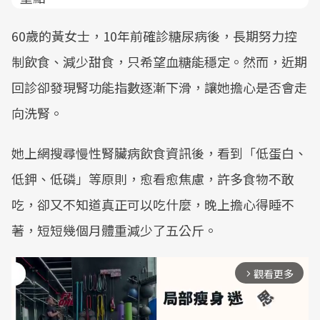
60歲的黃女士，10年前確診糖尿病後，長期努力控
制飲食、減少甜食，只希望血糖能穩定。然而，近期
回診卻發現腎功能指數逐漸下滑，讓她擔心是否會走
向洗腎。
她上網搜尋慢性腎臟病飲食資訊後，看到「低蛋白、
低鉀、低磷」等原則，愈看愈焦慮，許多食物不敢
吃，卻又不知道真正可以吃什麼，晚上擔心得睡不
著，短短幾個月體重減少了五公斤。
觀看更多
arrow_forward_ios