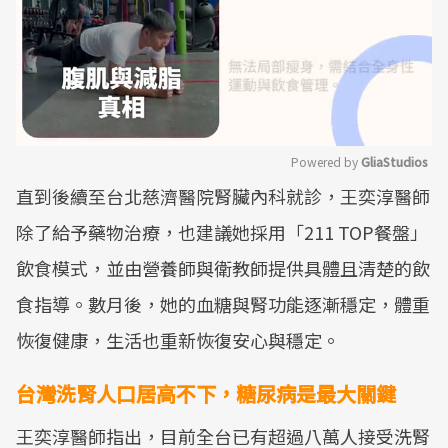
Powered by 
GliaStudios
直到後續至台北慈濟醫院腎臟內科就診，王奕淳醫師
Mute
除了給予藥物治療，也建議她採用「211 TOP餐盤」
飲食模式，並由營養師與衛教師提供具體且清楚的飲
食指導。數月後，她的血糖與腎功能逐漸穩定，體重
恢復健康，生活也重新恢復安心與穩定。
台灣洗腎人口居高不下，糖尿病是最大關鍵
王奕淳醫師指出，目前全台已有超過八萬人接受洗腎