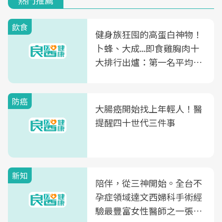
熱門推薦
飲食
健身族狂囤的高蛋白神物！
卜蜂、大成...即食雞胸肉十
大排行出爐：第一名平均一
片不到50元
防癌
大腸癌開始找上年輕人！醫
提醒四十世代三件事
新知
陪伴，從三神開始。全台不
孕症領域達文西婦科手術經
驗最豐富女性醫師之一張永