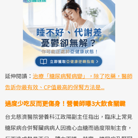
延伸閱讀：
治療「糖尿病腎病變」，除了吃藥，醫師
告訴你最有效、CP值最高的保腎方法是...
過度少吃反而更傷身！營養師曝3大飲食關鍵
台北慈濟醫院營養科江政陽副主任指出，臨床上常見
糖尿病合併腎臟病病人因擔心血糖而過度限制主食，