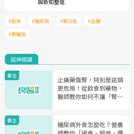
與新知整理
。
#飲食
#糖尿病
#腎功能
#血糖
#腎臟病
延伸閱讀
養生
止痛藥傷腎，特別是這類
更危險！從飲食到藥物，
醫師教你如何不讓「腎臟
病」從口入
養生
糖尿病外食怎麼吃？營養
師教你「速食、超商、便