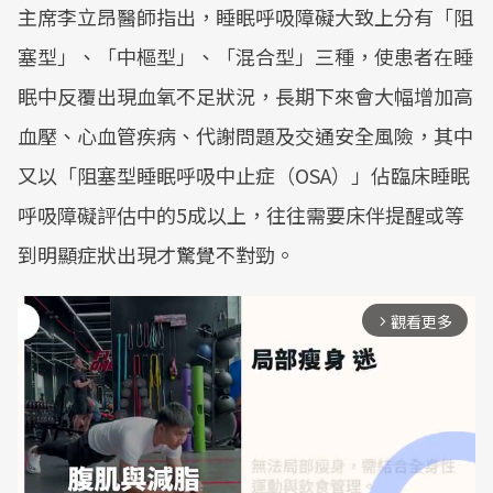
主席李立昂醫師指出，睡眠呼吸障礙大致上分有「阻
塞型」、「中樞型」、「混合型」三種，使患者在睡
眠中反覆出現血氧不足狀況，長期下來會大幅增加高
血壓、心血管疾病、代謝問題及交通安全風險，其中
又以「阻塞型睡眠呼吸中止症（OSA）」佔臨床睡眠
呼吸障礙評估中的5成以上，往往需要床伴提醒或等
到明顯症狀出現才驚覺不對勁。
觀看更多
arrow_forward_ios