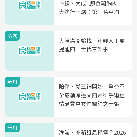
卜蜂、大成...即食雞胸肉十
大排行出爐：第一名平均一
片不到50元
防癌
大腸癌開始找上年輕人！醫
提醒四十世代三件事
新知
陪伴，從三神開始。全台不
孕症領域達文西婦科手術經
驗最豐富女性醫師之一張永
玲領軍，打造全台首創「生
殖銀行概念形象館」，攜手
新知
光田醫院建構360度女性健
冷氣、冰箱誰最耗電？2026