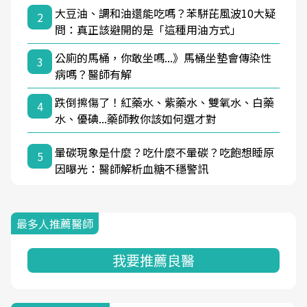
大豆油、調和油還能吃嗎？苯駢芘風波10大疑
2
問：真正該避開的是「這種用油方式」
公廁的馬桶，你敢坐嗎...》馬桶坐墊會傳染性
3
病嗎？醫師有解
跌倒擦傷了！紅藥水、紫藥水、雙氧水、白藥
4
水、優碘...藥師教你該如何選才對
暈碳現象是什麼？吃什麼不暈碳？吃飽想睡原
5
因曝光：醫師解析血糖不穩警訊
最多人推薦醫師
我要推薦良醫