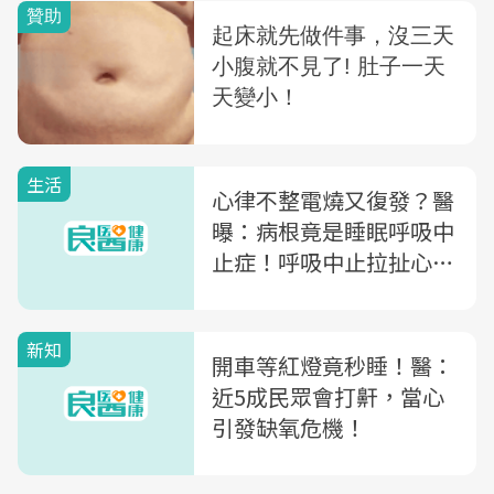
生活
心律不整電燒又復發？醫
曝：病根竟是睡眠呼吸中
止症！呼吸中止拉扯心
臟、血壓飆升恐致命！
新知
開車等紅燈竟秒睡！醫：
近5成民眾會打鼾，當心
引發缺氧危機！