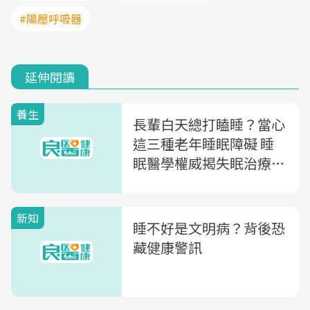
#陽壓呼吸器
延伸閱讀
養生
長輩白天總打瞌睡？當心
這三種老年睡眠障礙 睡
眠醫學權威揭失眠治療關
鍵
新知
睡不好是文明病？背後恐
藏健康警訊