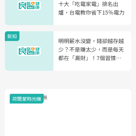
康照護生態圈
十大「吃電家電」排名出
爐，台電教你省下15％電力
新知
明明薪水沒變，錢卻越存越
少？不是賺太少，而是每天
都在「漏財」！7個習慣一
次看
荷爾蒙時光機