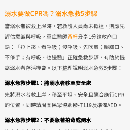
溺水要做CPR嗎？溺水急救5步驟
當溺水者被救上岸時，若救護人員尚未抵達，則應先
評估意識與呼吸。重症醫師
黃軒
分享1分鐘救命口
訣：「拉上來、看呼吸；沒呼吸、先吹氣；壓胸口、
不停手；有呼吸、也送醫」正確急救步驟，有助於提
高溺水者存活機會。以下整理說明溺水急救5步驟：
溺水急救步驟1：將溺水者移至安全處
先將溺水者救上岸，移至平坦、安全且適合施行CPR
的位置，同時請周圍民眾協助撥打119及準備AED。
溺水急救步驟2：不要急著拍背或倒水