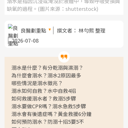
溺水是指因沉浸或淹沒於液體中，導致呼吸受損與
缺氧的過程。(圖片來源：shutterstock)
良醫劃重點
撰文者：
林勻熙 整理
2026-07-08
溺水是什麼？有分乾溺與濕溺？
為什麼會溺水？溺水2原因最多
哪些情況是溺水徵兆？
溺水如何自救？水中自救4招
如何救援溺水者？救溺5步驟
溺水要做CPR嗎？溺水急救5步驟
溺水會有後遺症嗎？黃金救援6分鐘
如何預防溺水？防溺十招5要5不