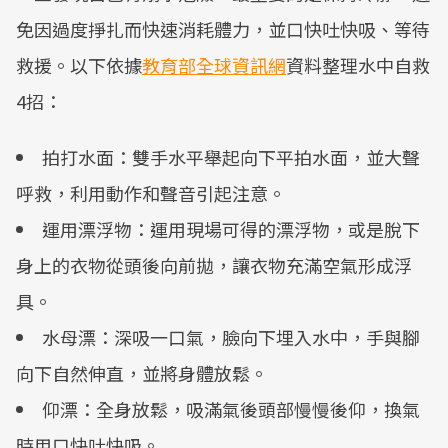
免因過度掙扎而快速消耗體力，並口快吐快吸、等待
救援。以下依據
教育部全球資訊網
資料整理水中自救
4招：
拍打水面：雙手水平舉起向下平拍水面，並大聲
呼救，利用動作和聲音引起注意。
運用漂浮物：運用現場可得的漂浮物，或是脫下
身上的衣物從頭後向前拋，讓衣物充滿空氣形成浮
具。
水母漂：深吸一口氣，臉向下埋入水中，手與腳
向下自然伸直，並將身體放鬆。
仰漂：全身放鬆，吸滿氣後頭部慢慢後仰，換氣
時用口快吐快吸。