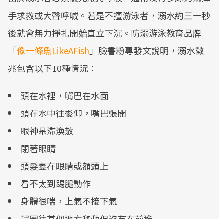
手求救或大聲呼喊。若是不擅游泳者，溺水約三十秒
後就會無力掙扎開始直立下沉。防溺游泳教育品牌
「
像一條魚LikeAFish
」臉書粉專發文說明，溺水徵
兆包含以下10種情況：
​頭在水裡，嘴巴在水面
頭在水中往後仰，嘴巴張開
眼神呆滯渙散
閉著眼睛
頭髮蓋在眼睛或額頭上
看不太到踢腿動作
身體很喘，上氣不接下氣
試圖往某個地方移動但沒有在前進