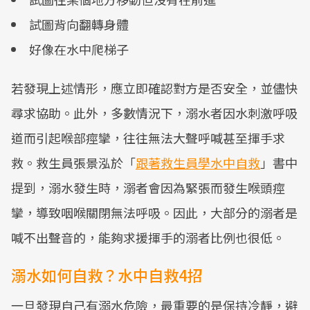
試圖背向翻轉身體
好像在水中爬梯子
若發現上述情形，應立即確認對方是否安全，並儘快
尋求協助。此外，多數情況下，溺水者因水刺激呼吸
道而引起喉部痙攣，往往無法大聲呼喊甚至揮手求
救。救生員張景泓於「
跟著救生員學水中自救
」書中
提到，溺水發生時，溺者會因為緊張而發生喉頭痙
攣，導致咽喉關閉無法呼吸。因此，大部分的溺者是
喊不出聲音的，能夠求援揮手的溺者比例也很低。
溺水如何自救？水中自救4招
一旦發現自己有溺水危險，最重要的是保持冷靜，避