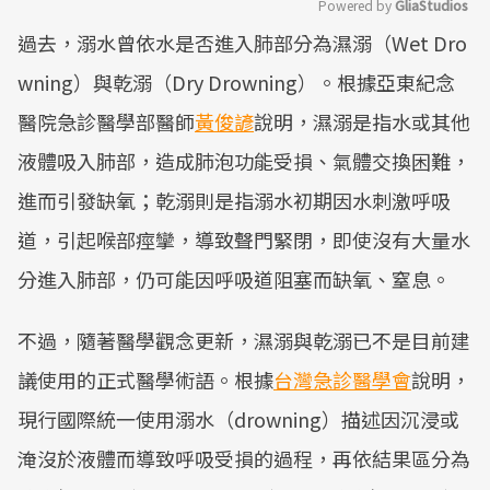
Powered by 
GliaStudios
過去，溺水曾依水是否進入肺部分為濕溺（Wet Dro
Mute
wning）與乾溺（Dry Drowning）。根據亞東紀念
醫院急診醫學部醫師
黃俊諺
說明，濕溺是指水或其他
液體吸入肺部，造成肺泡功能受損、氣體交換困難，
進而引發缺氧；乾溺則是指溺水初期因水刺激呼吸
道，引起喉部痙攣，導致聲門緊閉，即使沒有大量水
分進入肺部，仍可能因呼吸道阻塞而缺氧、窒息。
不過，隨著醫學觀念更新，濕溺與乾溺已不是目前建
議使用的正式醫學術語。根據
台灣急診醫學會
說明，
現行國際統一使用溺水（drowning）描述因沉浸或
淹沒於液體而導致呼吸受損的過程，再依結果區分為