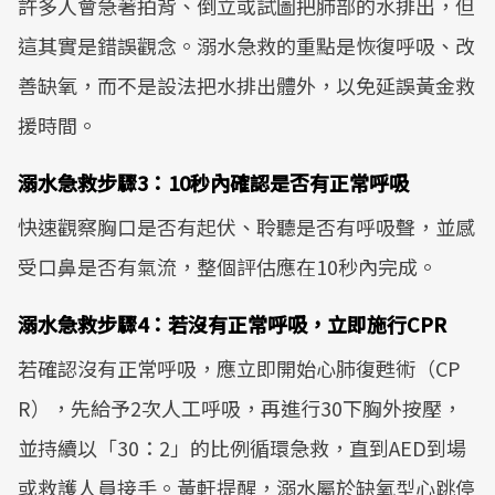
許多人會急著拍背、倒立或試圖把肺部的水排出，但
這其實是錯誤觀念。溺水急救的重點是恢復呼吸、改
善缺氧，而不是設法把水排出體外，以免延誤黃金救
援時間。
溺水急救步驟3：10秒內確認是否有正常呼吸
快速觀察胸口是否有起伏、聆聽是否有呼吸聲，並感
受口鼻是否有氣流，整個評估應在10秒內完成。
溺水急救步驟4：若沒有正常呼吸，立即施行CPR
若確認沒有正常呼吸，應立即開始心肺復甦術（CP
R），先給予2次人工呼吸，再進行30下胸外按壓，
並持續以「30：2」的比例循環急救，直到AED到場
或救護人員接手。黃軒提醒，溺水屬於缺氧型心跳停