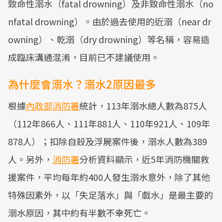
致命性溺水（fatal drowning）及非致命性溺水（no
nfatal drowning）。由於過去使用的近溺（near dr
owning）、乾溺（dry drowning）等名稱，容易造
成臨床溝通混淆，目前已不建議使用。
為什麼會溺水？溺水2原因最多
根據
內政部消防署
統計，113年溺水總人數為875人
（112年866人、111年881人、110年921人、109年
878人）；扣除自殺及浮屍案件後，溺水人數為389
人。另外，
消防署
分析資料顯示，近5年消防機關救
援案件，平均每年約400人發生溺水意外，除了其他
特殊因素外，以「失足落水」與「戲水」是最主要的
溺水原因，其中約有半數不幸死亡。