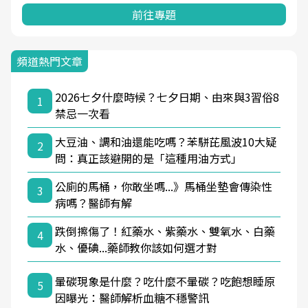
前往專題
頻道熱門文章
2026七夕什麼時候？七夕日期、由來與3習俗8
1
禁忌一次看
大豆油、調和油還能吃嗎？苯駢芘風波10大疑
2
問：真正該避開的是「這種用油方式」
公廁的馬桶，你敢坐嗎...》馬桶坐墊會傳染性
3
病嗎？醫師有解
跌倒擦傷了！紅藥水、紫藥水、雙氧水、白藥
4
水、優碘...藥師教你該如何選才對
暈碳現象是什麼？吃什麼不暈碳？吃飽想睡原
5
因曝光：醫師解析血糖不穩警訊