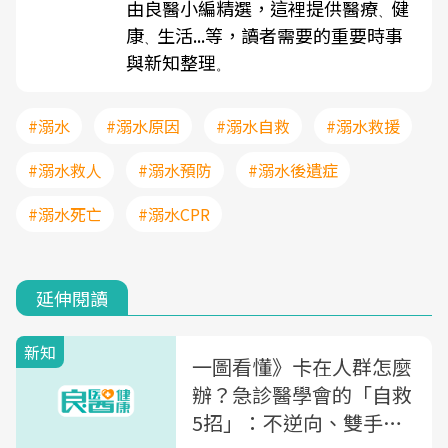
由良醫小編精選，這裡提供醫療
健
、
康
生活...等，讀者需要的重要時事
、
與新知整理
。
#溺水
#溺水原因
#溺水自救
#溺水救援
#溺水救人
#溺水預防
#溺水後遺症
#溺水死亡
#溺水CPR
延伸閱讀
新知
一圖看懂》卡在人群怎麼
辦？急診醫學會的「自救
5招」：不逆向、雙手臂