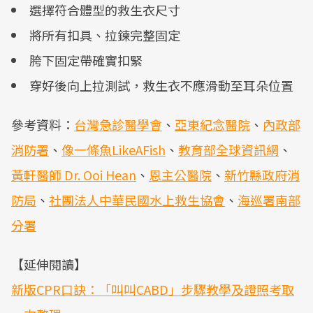
選擇符合體型的救生衣尺寸
將所有扣具、拉鍊完整固定
胯下固定帶確實扣緊
穿好後向上拉測試，救生衣不應滑動至耳朵位置
參考資料：
台灣急診醫學會
、
亞東紀念醫院
、
內政部
消防署
、
像一條魚LikeAFish
、
教育部全球資訊網
、
黃軒醫師 Dr. Ooi Hean
、
恩主公醫院
、
新竹縣政府消
防局
、
社團法人中華民國水上救生協會
、
海巡署南部
分署
【延伸閱讀】
新版CPR口訣：「叫叫CABD」步驟教學及證照考取