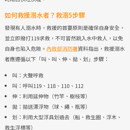
如何救援溺水者？救溺5步驟
發現有人溺水時，救援的首要原則是確保自身安全，
並立即撥打119求救，不可冒然跳入水中救人，以免
自身也陷入危險。
內政部消防署
資料指出，救援溺水
者應遵循以下「叫、叫、伸、拋、划」步驟：
叫：大聲呼救
叫：呼叫119、118、110、112
伸：利用延伸物（竹竿、樹枝等）
拋：拋送漂浮物（球、繩、瓶等）
划：利用大型浮具划過去（船、救生圈、浮木、
救生浮標等）