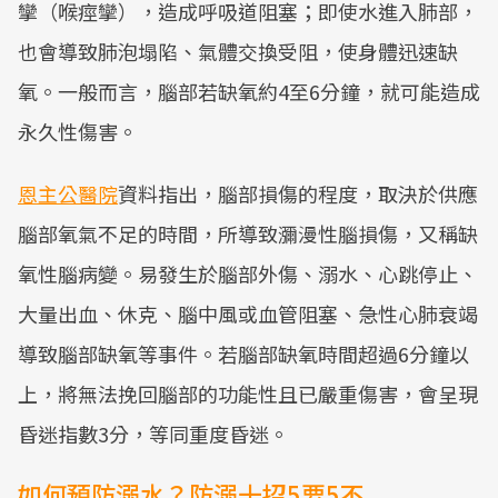
攣（喉痙攣），造成呼吸道阻塞；即使水進入肺部，
也會導致肺泡塌陷、氣體交換受阻，使身體迅速缺
氧。一般而言，腦部若缺氧約4至6分鐘，就可能造成
永久性傷害。
恩主公醫院
資料指出，腦部損傷的程度，取決於供應
腦部氧氣不足的時間，所導致瀰漫性腦損傷，又稱缺
氧性腦病變。易發生於腦部外傷、溺水、心跳停止、
大量出血、休克、腦中風或血管阻塞、急性心肺衰竭
導致腦部缺氧等事件。若腦部缺氧時間超過6分鐘以
上，將無法挽回腦部的功能性且已嚴重傷害，會呈現
昏迷指數3分，等同重度昏迷。
如何預防溺水？防溺十招5要5不