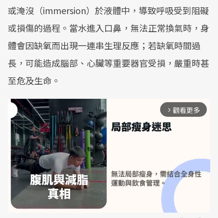
或淹沒（immersion）於液體中，導致呼吸受到阻礙
或損傷的過程。當水進入口鼻，無法正常換氣時，身
體會因缺氧而出現一連串生理反應；若缺氧時間過
長，可能造成腦部、心臟等重要器官受損，嚴重時甚
至危及生命。
觀看更多
arrow_forward_ios