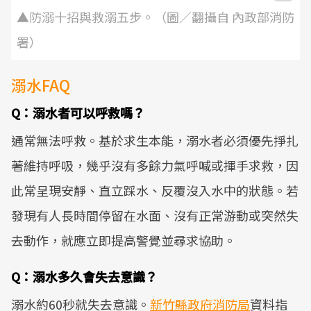
▲防溺十招與救溺五步。（圖／翻攝自 內政部消防
署）
溺水FAQ
Q：溺水者可以呼救嗎？
通常無法呼救。基於求生本能，溺水者必須優先掙扎
著維持呼吸，幾乎沒有多餘力氣呼喊或揮手求救，因
此常呈現安靜、直立踩水、反覆沒入水中的狀態。若
發現有人長時間停留在水面、沒有正常游動或突然失
去動作，就應立即提高警覺並尋求協助。
Q：溺水多久會失去意識？
溺水約60秒就失去意識。
新竹縣政府消防局
資料指