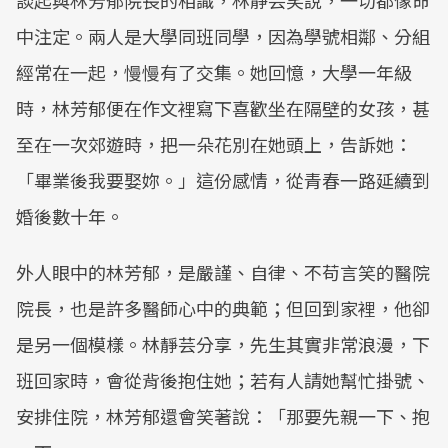
談起與林芳郁院長的相識，林靜芸笑說，一切都像命
中注定。兩人是大學同班同學，因為學號相鄰、分組
經常在一起，慢慢有了交集。她回憶，大學一年級
時，林芳郁便在作文裡寫下喜歡坐在隔壁的女孩，甚
至在一次郊遊時，把一朵花別在她頭上，告訴她：
「畢業後我要娶妳。」這份感情，從青春一路延續到
婚後數十年。
外人眼中的林芳郁，是嚴謹、自律、不苟言笑的醫院
院長，也是許多醫師心中的典範；但回到家裡，他卻
是另一個模樣。林靜芸分享，先生其實非常浪漫，下
班回家時，會從背後抱住她；若有人請她幫忙掛號、
安排住院，林芳郁還會笑著說：「那要先親一下、抱