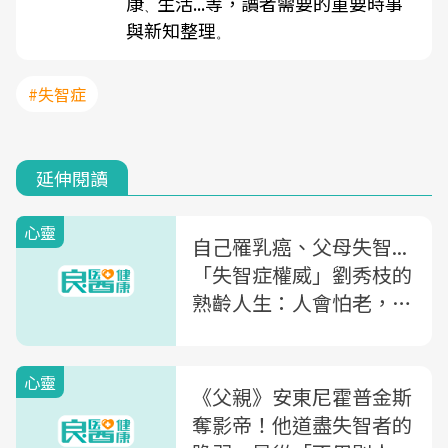
康
生活...等，讀者需要的重要時事
、
與新知整理
。
#失智症
延伸閱讀
心靈
自己罹乳癌、父母失智...
「失智症權威」劉秀枝的
熟齡人生：人會怕老，是
因為把「老」跟「衰老」
劃上等號了
心靈
《父親》安東尼霍普金斯
奪影帝！他道盡失智者的