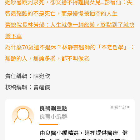
她吵著跳河求死，卻又捨不得離開女兒...彭菊仙：失
智最殘酷的不是死亡，而是慢慢被抽空的人生
榮總院長林芳郁：人生就像一趟旅遊，終點到了就快
樂下車
為什麼70歲還不退休？林靜芸醫師的「不老哲學」：
無齡的人，無論多老，都不叫做老
責任編輯：陳宛欣
核稿編輯：曾耀儀
查看全部
良醫劃重點
良醫小編群
由良醫小編精選，這裡提供醫療
健
、