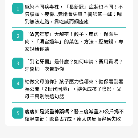
感染不同病毒株，「長新冠」症狀也不同！不
1
只腦霧、疲倦...竟還會失聲？醫師蘇一峰：喘
到無法走路，靠吃威而鋼痊癒
「清宮年菜」大解密！餃子、鹿肉，還有生
2
肉？「清宮過年」的菜色、方法、壓歲錢，專
家說給你聽
「到宅牙醫」是什麼？如何申請？費用貴嗎？
3
牙醫師一次告訴你
給做父母的你》孩子壓力從哪來？健保署副署
4
長公開「Z世代困境」，避免成孩子陰影，父
母千萬別說這句話
瘦瘦針是減重神藥嗎？醫三度減重20公斤揭不
5
復胖關鍵：飲食占7成，瘦太快反而容易失敗