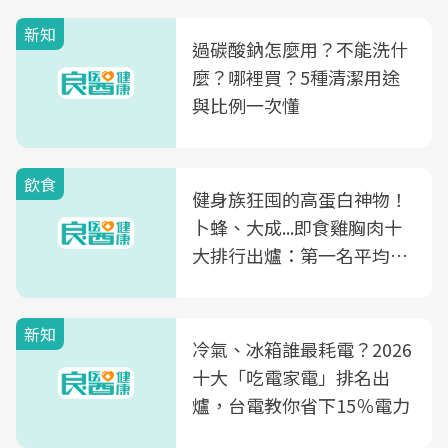
新知
過碳酸鈉怎麼用？不能洗什
麼？哪裡買？5種清潔用途
與比例一次懂
飲食
健身族狂囤的高蛋白神物！
卜蜂、大成...即食雞胸肉十
大排行出爐：第一名平均一
片不到50元
新知
冷氣、冰箱誰最耗電？2026
十大「吃電家電」排名出
爐，台電教你省下15％電力