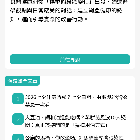
良醫健康網從「換季的身體變化」出發，透過醫
學觀點與日常感受的對話，建立對亞健康的認
知，進而引導實際的改善行動。
前往專題
頻道熱門文章
2026七夕什麼時候？七夕日期、由來與3習俗8
1
禁忌一次看
大豆油、調和油還能吃嗎？苯駢芘風波10大疑
2
問：真正該避開的是「這種用油方式」
公廁的馬桶，你敢坐嗎...》馬桶坐墊會傳染性
3