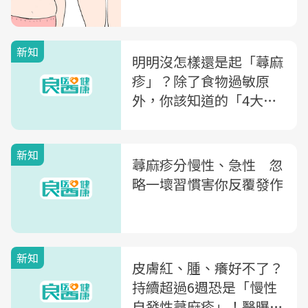
新知
明明沒怎樣還是起「蕁麻
疹」？除了食物過敏原
外，你該知道的「4大致
病原因」，不處理恐成慢
性蕁麻疹
新知
蕁麻疹分慢性、急性 忽
略一壞習慣害你反覆發作
新知
皮膚紅、腫、癢好不了？
持續超過6週恐是「慢性
自發性蕁麻疹」！醫曝藥