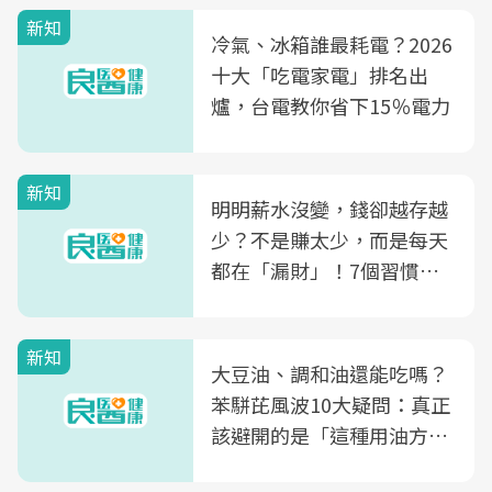
新知
冷氣、冰箱誰最耗電？2026
十大「吃電家電」排名出
爐，台電教你省下15％電力
新知
明明薪水沒變，錢卻越存越
少？不是賺太少，而是每天
都在「漏財」！7個習慣一
次看
新知
大豆油、調和油還能吃嗎？
苯駢芘風波10大疑問：真正
該避開的是「這種用油方
式」