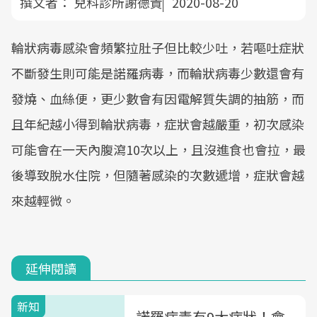
撰文者：
兒科診所謝德貴
2020-08-20
輪狀病毒感染會頻繁拉肚子但比較少吐，若嘔吐症狀
不斷發生則可能是諾羅病毒，而輪狀病毒少數還會有
發燒、血絲便，更少數會有因電解質失調的抽筋，而
且年紀越小得到輪狀病毒，症狀會越嚴重，初次感染
可能會在一天內腹瀉10次以上，且沒進食也會拉，最
後導致脫水住院，但隨著感染的次數遞增，症狀會越
來越輕微。
延伸閱讀
新知
諾羅病毒有9大症狀！會