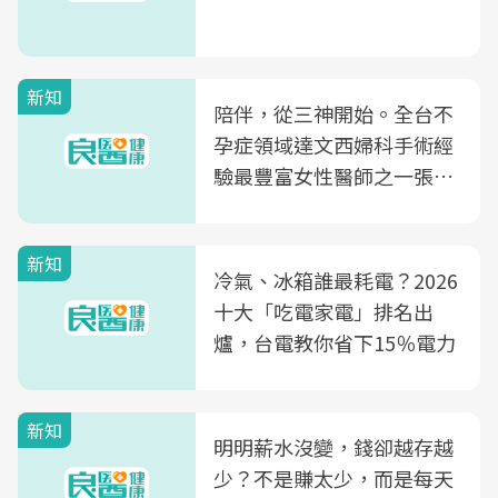
新知
陪伴，從三神開始。全台不
孕症領域達文西婦科手術經
驗最豐富女性醫師之一張永
玲領軍，打造全台首創「生
殖銀行概念形象館」，攜手
新知
光田醫院建構360度女性健
冷氣、冰箱誰最耗電？2026
康照護生態圈
十大「吃電家電」排名出
爐，台電教你省下15％電力
新知
明明薪水沒變，錢卻越存越
少？不是賺太少，而是每天