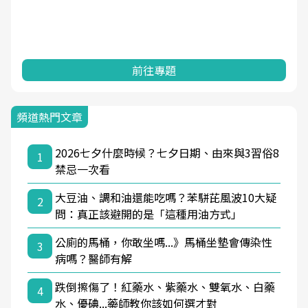
前往專題
頻道熱門文章
2026七夕什麼時候？七夕日期、由來與3習俗8
1
禁忌一次看
大豆油、調和油還能吃嗎？苯駢芘風波10大疑
2
問：真正該避開的是「這種用油方式」
公廁的馬桶，你敢坐嗎...》馬桶坐墊會傳染性
3
病嗎？醫師有解
跌倒擦傷了！紅藥水、紫藥水、雙氧水、白藥
4
水、優碘...藥師教你該如何選才對