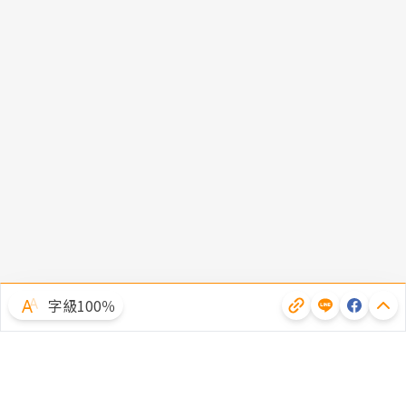
字級100％