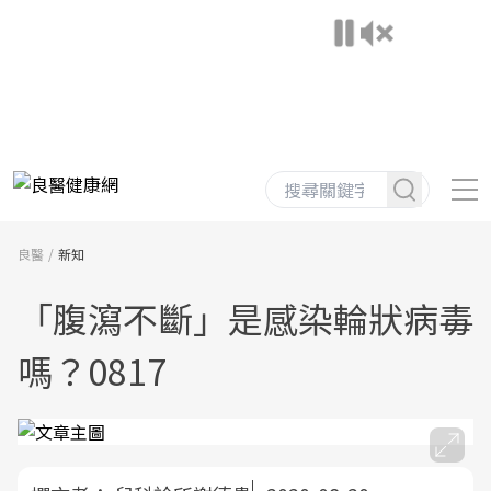
良醫
新知
「腹瀉不斷」是感染輪狀病毒
嗎？0817