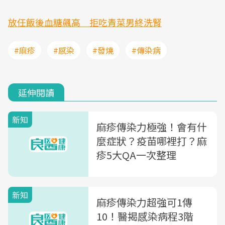
放任飯後血糖飆高 拒吃青菜男終洗腎
#麻疹
#感染
#發燒
#傳染病
延伸閱讀
新知
麻疹傳染力極強！會有什
麼症狀？疫苗哪裡打？麻
疹5大QA一次整理
新知
麻疹傳染力超強可1傳
10！醫揭感染病程3階