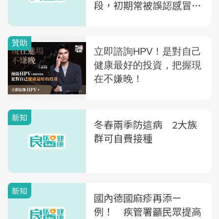
段，初期常被誤認感冒延
誤隔離時機
新知
冬春兩季防這病 2大族
群可自費接種
新知
國內德國麻疹再添ㄧ
例！ 疾管署籲民眾提高