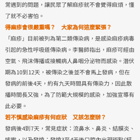
常遇到的問題，讓民眾了解麻疹就不會覺得麻煩，懂
了就不必害怕。
得麻疹會很嚴重嗎？ 大家為何這麼緊張？
「麻疹」目前被列為第二類傳染病，是感染麻疹病毒
引起的急性呼吸道傳染病。李醫師指出，麻疹可經由
空氣、飛沫傳播或接觸病人鼻咽分泌物而感染。潛伏
期為10到12天，被傳染之後並不會馬上發病，但在
發病的前後4天，約有九天時間具有傳染力，因此散
播時間長又強，為了防範大規模的感染，加強宣導有
此必要。
若不慎感染麻疹有何症狀 又該怎麼辦？
發病後4到7天，常見症狀：流鼻水、鼻炎、結膜炎、
咳嗽，以及發燒；發燒3至4天後口腔內出現斑點(柯