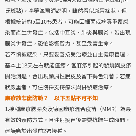
氏斑點)，李鑒峯醫師說明，雖然看似感冒症狀，但
根據統計約5至10%患者，可能因細菌或病毒重覆感
染而產生併發症，包括中耳炎、肺炎與腦炎，若出現
腦炎併發症，恐怕影響智力，甚至危害生命。
若不慎被感染，只要妥善接受治療並自主健康管理，
基本上18天左右就能痊癒。當麻疹引起的發燒與皮疹
開始消退，會出現鱗屑性脫皮及留下褐色沉著；若症
狀嚴重者，可住院採支持療法與併發症治療。
麻疹該怎麼防範？ 以下五點不可不知
1.接種麻疹腮腺炎及德國麻疹混合疫苗（MMR）為最
有效的預防方式，且注射疫苗後需要抗體生成時間，
建議應於出發前2週接種。