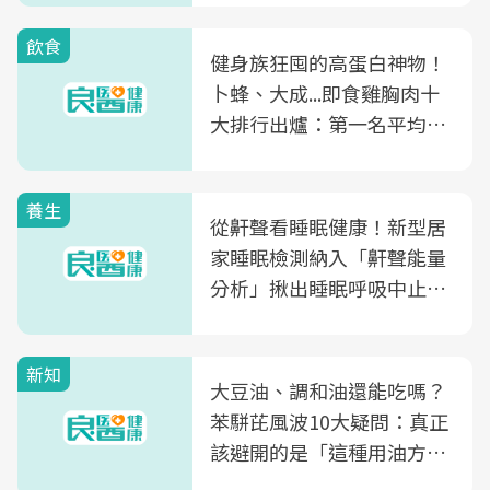
飲食
健身族狂囤的高蛋白神物！
卜蜂、大成...即食雞胸肉十
大排行出爐：第一名平均一
片不到50元
養生
從鼾聲看睡眠健康！新型居
家睡眠檢測納入「鼾聲能量
分析」揪出睡眠呼吸中止症
風險
新知
大豆油、調和油還能吃嗎？
苯駢芘風波10大疑問：真正
該避開的是「這種用油方
式」