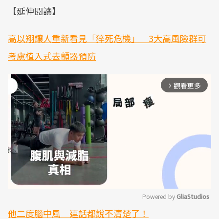
【延伸閱讀】
高以翔讓人重新看見「猝死危機」 3大高風險群可
考慮植入式去顫器預防
觀看更多
arrow_forward_ios
Powered by 
GliaStudios
他二度腦中風 連話都說不清楚了！
Mute