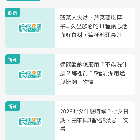
飲食
菠菜大火炒、芹菜要吃葉
子....久坐族必吃11種護心活
血好食材，這樣料理最好
新知
過碳酸鈉怎麼用？不能洗什
麼？哪裡買？5種清潔用途
與比例一次懂
新知
2026七夕什麼時候？七夕日
期、由來與3習俗8禁忌一次
看