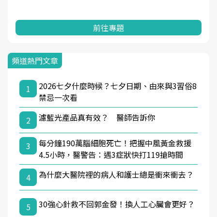
前往專題
頻道熱門文章
2026七夕什麼時候？七夕日期、由來與3習俗8
1
禁忌一次看
濾藍光產品真有效？ 醫師告訴你
2
每分鐘190萬腦細胞死亡！把握中風黃金救援
3
4.5小時，醫警告：遇3症狀快打119搶時間
為什麼大醫院裡的病人和護士總是衝來衝去？
4
30強心針救不回郭金發！換人工心臟會更好？
5