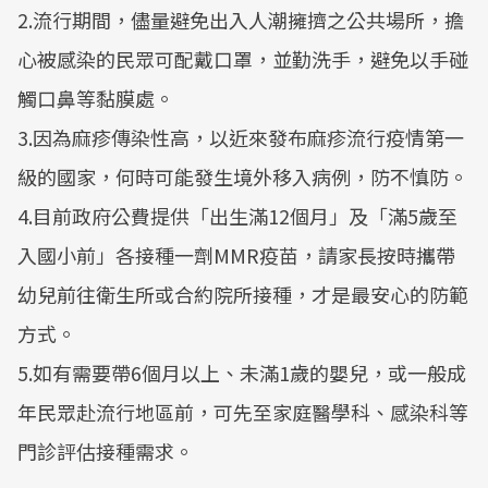
2.流行期間，儘量避免出入人潮擁擠之公共場所，擔
心被感染的民眾可配戴口罩，並勤洗手，避免以手碰
觸口鼻等黏膜處。
3.因為麻疹傳染性高，以近來發布麻疹流行疫情第一
級的國家，何時可能發生境外移入病例，防不慎防。
4.目前政府公費提供「出生滿12個月」及「滿5歲至
入國小前」各接種一劑MMR疫苗，請家長按時攜帶
幼兒前往衛生所或合約院所接種，才是最安心的防範
方式。
5.如有需要帶6個月以上、未滿1歲的嬰兒，或一般成
年民眾赴流行地區前，可先至家庭醫學科、感染科等
門診評估接種需求。