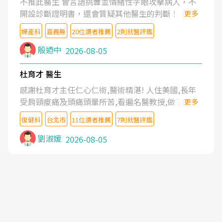
不推此醫生 會言語挑釁並情緒性字眼攻擊病人，不
開設診斷證明書，還會質疑其他醫生的判斷！
更多
婦產科
嘉義縣
20位讀者推薦
2則就醫評鑑
殷迺中
2026-08-05
杜育才 醫生
感謝杜育才主任仁心仁術,醫術精湛! 人住美國,長年
受肩頸痠痛及頭痛頭暈所苦,看遍名醫教授,做了各種
更多
檢查,也嘗試過西醫打針,中醫針灸及物理徒手治療都
復健科
台北市
11位讀者推薦
7則就醫評鑑
沒有用,後來連吃到嗎啡類止痛藥都效果有限,只是壓
症狀,沒多久就痛起來,多年失眠嚴重影響生活品質.
劉淑媛
2026-08-05
台灣親友介紹忠孝醫院杜育才主任是頸頭症候群專
家,上網搜尋杜主任相關文章新聞跟網路評價之後,下
定決心飛回台北找杜醫師診治. 杜主任的乾針跟增生
治療真的很厲害,第一次乾針就覺得整個肩頸鬆開,回
家特別好睡,經過幾次治療,長年頑疾已經好了大半,杜
主任除了打針超厲害,還會一直交代要改善姿勢跟好
好做運動,看診態度親切溫暖,真的是不可多得的良醫,