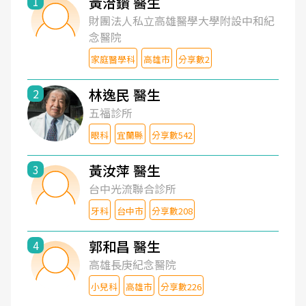
黃洽鑽 醫生
1
財團法人私立高雄醫學大學附設中和紀
念醫院
家庭醫學科
高雄市
分享數2
林逸民 醫生
2
五福診所
眼科
宜蘭縣
分享數542
黃汝萍 醫生
3
台中光流聯合診所
牙科
台中市
分享數208
郭和昌 醫生
4
高雄長庚紀念醫院
小兒科
高雄市
分享數226