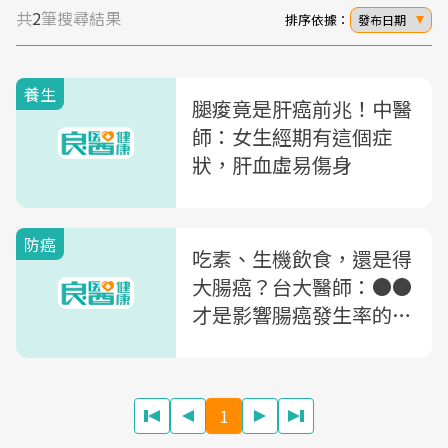
共
2
筆搜尋結果
排序依據：
發布日期
養生
腿痠竟是肝癌前兆！中醫
師：女生經期有這個症
狀，肝血虛易傷身
防癌
吃素、生機飲食，還是得
大腸癌？台大醫師：●●
才是影響腸癌發生率的重
要因素
1