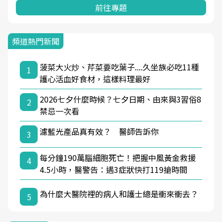
前往專題
頻道熱門新聞
菠菜大火炒、芹菜要吃葉子....久坐族必吃11種
1
護心活血好食材，這樣料理最好
2026七夕什麼時候？七夕日期、由來與3習俗8
2
禁忌一次看
濾藍光產品真有效？ 醫師告訴你
3
每分鐘190萬腦細胞死亡！把握中風黃金救援
4
4.5小時，醫警告：遇3症狀快打119搶時間
為什麼大醫院裡的病人和護士總是衝來衝去？
5