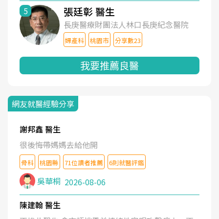
張廷彰 醫生
5
長庚醫療財團法人林口長庚紀念醫院
婦產科
桃園市
分享數23
我要推薦良醫
網友就醫經驗分享
謝邦鑫 醫生
很後悔帶媽媽去給他開
骨科
桃園縣
71位讀者推薦
6則就醫評鑑
吳華桐
2026-08-06
陳建翰 醫生