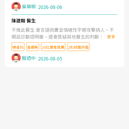
吳華桐
2026-08-06
陳建翰 醫生
不推此醫生 會言語挑釁並情緒性字眼攻擊病人，不
開設診斷證明書，還會質疑其他醫生的判斷！
更多
婦產科
嘉義縣
20位讀者推薦
2則就醫評鑑
殷迺中
2026-08-05