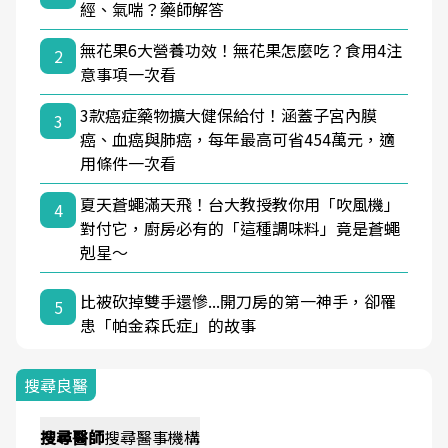
經、氣喘？藥師解答
無花果6大營養功效！無花果怎麼吃？食用4注
2
意事項一次看
3款癌症藥物擴大健保給付！涵蓋子宮內膜
3
癌、血癌與肺癌，每年最高可省454萬元，適
用條件一次看
夏天蒼蠅滿天飛！台大教授教你用「吹風機」
4
對付它，廚房必有的「這種調味料」竟是蒼蠅
剋星～
比被砍掉雙手還慘...開刀房的第一神手，卻罹
5
患「帕金森氏症」的故事
搜尋良醫
搜尋
醫師
搜尋
醫事機構