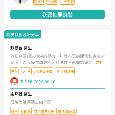
婦產科
桃園市
分享數23
我要推薦良醫
網友就醫經驗分享
蘇毓台 醫生
蘇毓台醫師以精湛的醫術、無微不至的關懷和專業的
態度，為我提供卓越的牙科護理。蘇醫師會耐心了解
更多
我的需求，清楚地解釋治療方案，並營造舒適溫馨的
牙科
台中市
2位讀者推薦
4則就醫評鑑
就診體驗。蘇醫師更鼓勵我維護口腔健康。坦誠的說
蘇醫師是業內最頂尖的牙醫。蘇醫師的醫護團隊也是
廖志耀
2026-08-10
一流的水準。
謝邦鑫 醫生
很後悔帶媽媽去給他開
骨科
桃園縣
71位讀者推薦
6則就醫評鑑