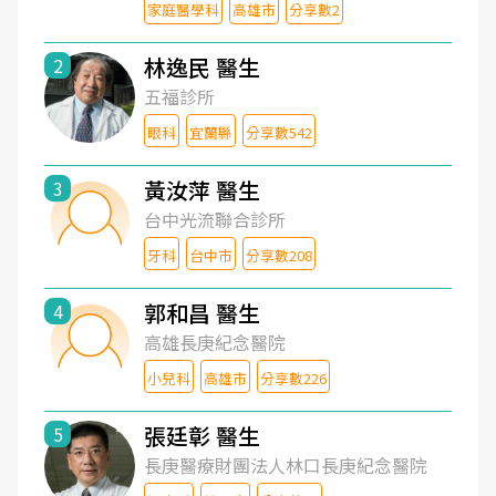
家庭醫學科
高雄市
分享數2
林逸民 醫生
2
五福診所
眼科
宜蘭縣
分享數542
黃汝萍 醫生
3
台中光流聯合診所
牙科
台中市
分享數208
郭和昌 醫生
4
高雄長庚紀念醫院
小兒科
高雄市
分享數226
張廷彰 醫生
5
長庚醫療財團法人林口長庚紀念醫院