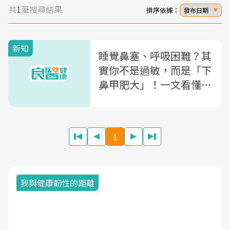
共
1
筆搜尋結果
排序依據：
發布日期
新知
睡覺鼻塞、呼吸困難？其
實你不是過敏，而是「下
鼻甲肥大」！一文看懂5
大症狀及2大治療方法
1
我與健康韌性的距離