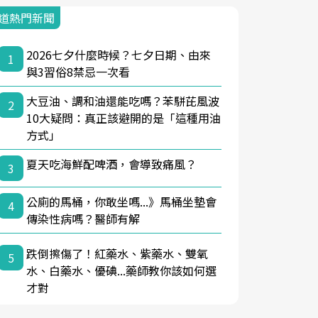
道熱門新聞
2026七夕什麼時候？七夕日期、由來
1
與3習俗8禁忌一次看
大豆油、調和油還能吃嗎？苯駢芘風波
2
10大疑問：真正該避開的是「這種用油
方式」
夏天吃海鮮配啤酒，會導致痛風？
3
公廁的馬桶，你敢坐嗎...》馬桶坐墊會
4
傳染性病嗎？醫師有解
跌倒擦傷了！紅藥水、紫藥水、雙氧
5
水、白藥水、優碘...藥師教你該如何選
才對