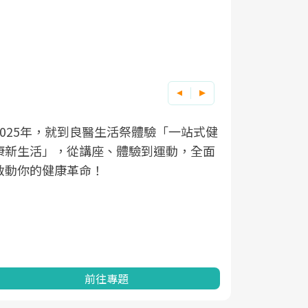
良醫健康網從「換季的身體變化」出發，
根據不同性
因應超高齡
透過醫學觀點與日常感受的對話，建立對
在、未來的
「2025
亞健康的認知，進而引導實際的改善行
知道該如何
促進為目的
動。
健康的關鍵
分析進行全
灣健康促進
前往專題