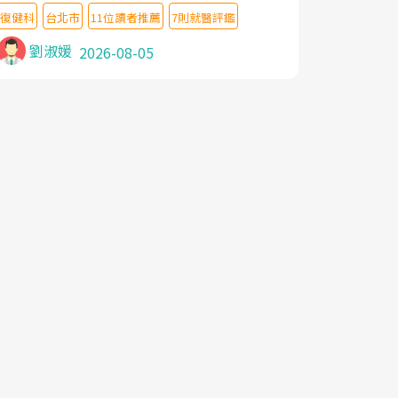
教授,做了各種檢查,也嘗試過西醫打針,中醫
復健科
台北市
11位讀者推薦
7則就醫評鑑
針灸及物理徒手治療都沒有用,後來連吃到嗎
啡類止痛藥都效果有限,只是壓症狀,沒多久就
劉淑媛
2026-08-05
痛起來,多年失眠嚴重影響生活品質. 台灣親
友介紹忠孝醫院杜育才主任是頸頭症候群專
家,上網搜尋杜主任相關文章新聞跟網路評價
之後,下定決心飛回台北找杜醫師診治. 杜主
任的乾針跟增生治療真的很厲害,第一次乾針
就覺得整個肩頸鬆開,回家特別好睡,經過幾次
治療,長年頑疾已經好了大半,杜主任除了打針
超厲害,還會一直交代要改善姿勢跟好好做運
動,看診態度親切溫暖,真的是不可多得的良
醫,大力推荐!