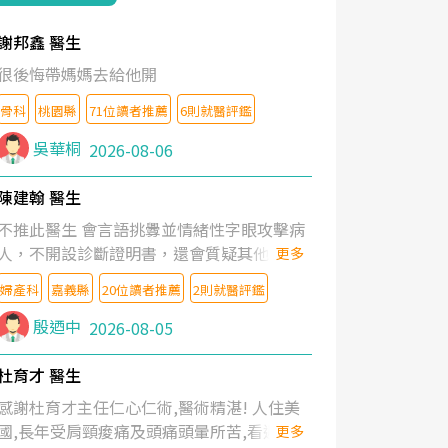
謝邦鑫 醫生
很後悔帶媽媽去給他開
骨科
桃園縣
71位讀者推薦
6則就醫評鑑
吳華桐
2026-08-06
陳建翰 醫生
不推此醫生 會言語挑釁並情緒性字眼攻擊病
人，不開設診斷證明書，還會質疑其他醫生
更多
的判斷！
婦產科
嘉義縣
20位讀者推薦
2則就醫評鑑
殷迺中
2026-08-05
杜育才 醫生
感謝杜育才主任仁心仁術,醫術精湛! 人住美
國,長年受肩頸痠痛及頭痛頭暈所苦,看遍名醫
更多