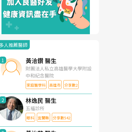
多人推薦醫師
黃洽鑽 醫生
1
財團法人私立高雄醫學大學附設
中和紀念醫院
家庭醫學科
高雄市
分享數2
林逸民 醫生
2
五福診所
眼科
宜蘭縣
分享數542