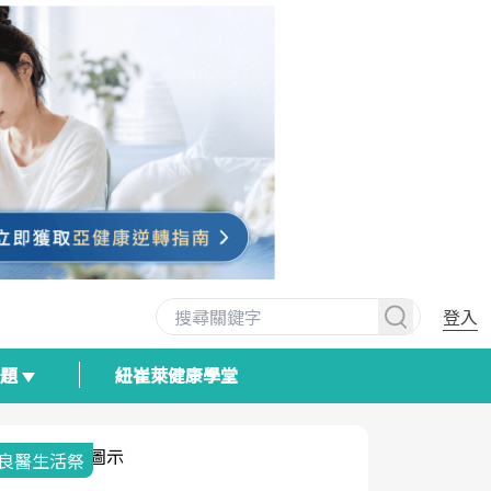
登入
專題
紐崔萊健康學堂
我與健康韌性的距離
荷爾蒙時光
2025健檢