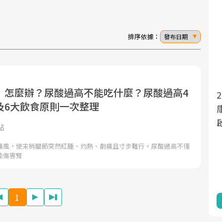
排序依據：
發布日期
」怎麼辦？尿酸過高不能吃什麼？尿酸過高4
面對超高齡社會的浪潮，台灣正在快速邁
2025年，就到良醫生活祭體驗「一站式健
及6大飲食原則一次整理
向「健康照護」的新時代。隨著國家政策
康新生活」，從講座、體驗到運動，全面
如「健康台灣推動委員會」與「長照3.0」
啟動你的健康革命！
點
的推進，「預防醫學」已成全民關注的核
痛風，使末梢關節突然紅腫、灼熱、劇痛且寸步難行。尿酸過高不僅
心議題。然而，健檢不只是醫療院所的服
能傷害腎
務，更是民眾了解自身健康狀況、啟動健
康管理的重要起點。
1
前往專題
前往專題