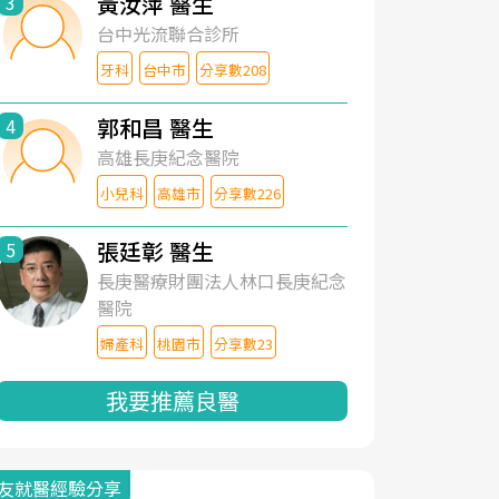
黃汝萍 醫生
3
台中光流聯合診所
牙科
台中市
分享數208
郭和昌 醫生
4
高雄長庚紀念醫院
小兒科
高雄市
分享數226
張廷彰 醫生
5
長庚醫療財團法人林口長庚紀念
醫院
婦產科
桃園市
分享數23
我要推薦良醫
友就醫經驗分享