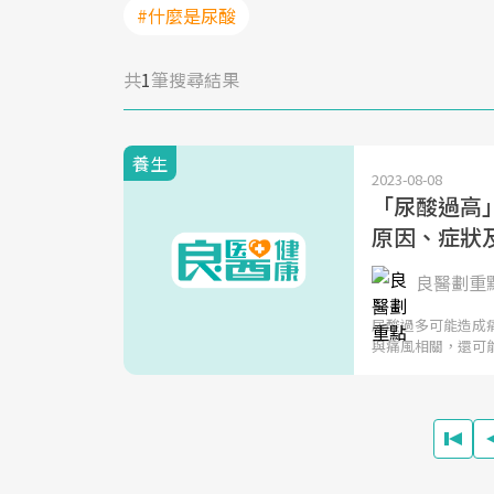
#什麼是尿酸
共
1
筆搜尋結果
養生
2023-08-08
「尿酸過高
原因、症狀
良醫劃重
尿酸過多可能造成
與痛風相關，還可