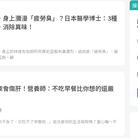
搜
，身上瀰漫「疲勞臭」？日本醫學博士：3種
，消除異味！
，身上的味道有如廁所阿摩尼亞般刺鼻濃烈，這就是「疲勞臭」。疲
班族，顧
夜會傷肝！營養師：不吃早餐比你想的還嚴
身
不及了，又吃不了早餐啦...」這也是你的生活寫照嗎？當​心囉​～​不