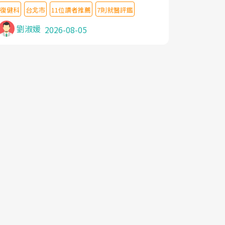
教授,做了各種檢查,也嘗試過西醫打針,中醫
復健科
台北市
11位讀者推薦
7則就醫評鑑
針灸及物理徒手治療都沒有用,後來連吃到嗎
啡類止痛藥都效果有限,只是壓症狀,沒多久就
劉淑媛
2026-08-05
痛起來,多年失眠嚴重影響生活品質. 台灣親
友介紹忠孝醫院杜育才主任是頸頭症候群專
家,上網搜尋杜主任相關文章新聞跟網路評價
之後,下定決心飛回台北找杜醫師診治. 杜主
任的乾針跟增生治療真的很厲害,第一次乾針
就覺得整個肩頸鬆開,回家特別好睡,經過幾次
治療,長年頑疾已經好了大半,杜主任除了打針
超厲害,還會一直交代要改善姿勢跟好好做運
動,看診態度親切溫暖,真的是不可多得的良
醫,大力推荐!