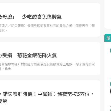
後母臉」 少吃酸食免傷脾氣
張瓊之／綜合報導）每個季節都有屬於它的養生之道，而春天在中醫
是說，
最
心受損 菊花金銀花降火氣
者曾楷婷報導）對於經常熬夜或是日夜顛倒的上班族，除了沒有辦法
外，也會
睡，錯失養肝時機！中醫師：熬夜常按5穴位，
疲勞