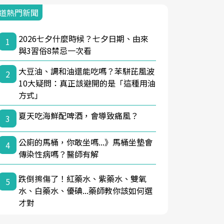
道熱門新聞
2026七夕什麼時候？七夕日期、由來
1
與3習俗8禁忌一次看
大豆油、調和油還能吃嗎？苯駢芘風波
2
10大疑問：真正該避開的是「這種用油
方式」
夏天吃海鮮配啤酒，會導致痛風？
3
公廁的馬桶，你敢坐嗎...》馬桶坐墊會
4
傳染性病嗎？醫師有解
跌倒擦傷了！紅藥水、紫藥水、雙氧
5
水、白藥水、優碘...藥師教你該如何選
才對