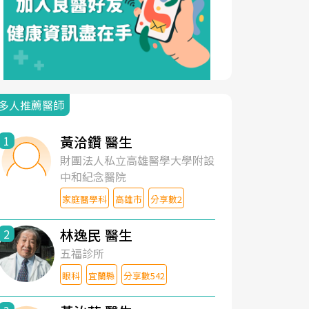
多人推薦醫師
黃洽鑽 醫生
1
財團法人私立高雄醫學大學附設
中和紀念醫院
家庭醫學科
高雄市
分享數2
林逸民 醫生
2
五福診所
眼科
宜蘭縣
分享數542