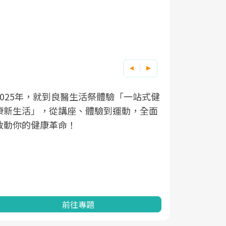
良醫健康網從「換季的身體變化」出發，
根據不同性
因應超高齡
透過醫學觀點與日常感受的對話，建立對
在、未來的
「2025
亞健康的認知，進而引導實際的改善行
知道該如何
促進為目的
動。
健康的關鍵
分析進行全
灣健康促進
前往專題