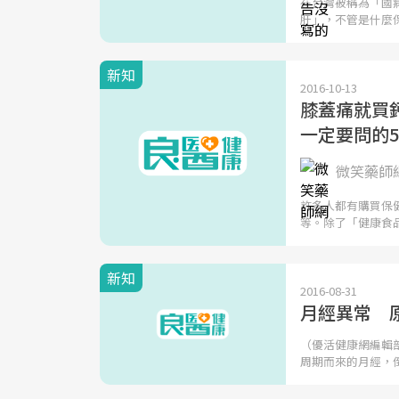
在台灣被稱為「國
肝」，不管是什麼
新知
2016-10-13
膝蓋痛就買
一定要問的
微笑藥師
許多人都有購買保
等。除了「健康食
新知
2016-08-31
月經異常 
（優活健康網編輯
周期而來的月經，