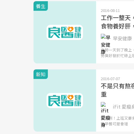
養生
2016-08-11
工作一整天
食物養好肝
早安健康
辛勞一天到了晚上
勞臭好發於忙碌上
新知
2016-07-07
不是只有熬
重
iFit 愛瘦
「天啊！上班又要來
吃早餐可是會增