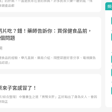
病」的肝病，一直是民眾在意的疾病。許多民眾只要一聽到能「保
保健產品都
頻
鈣片吃？錯！藥師告訴你：買保健食品前，
5個問題
網
健食品的經驗，舉凡直銷、藥局介紹、隔壁鄰居好意分享、電視廣告
品認證」
原來子宮感冒了！
部/綜合整理）中醫養生之道「男腎女肝」正好點出了身為女人，會因
倒致正