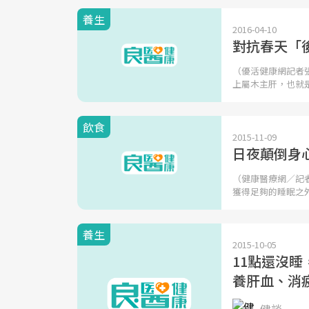
養生
2016-04-10
對抗春天「
（優活健康網記者
上屬木主肝，也就
飲食
2015-11-09
日夜顛倒身
（健康醫療網／記
獲得足夠的睡眠之
養生
2015-10-05
11點還沒
養肝血、消