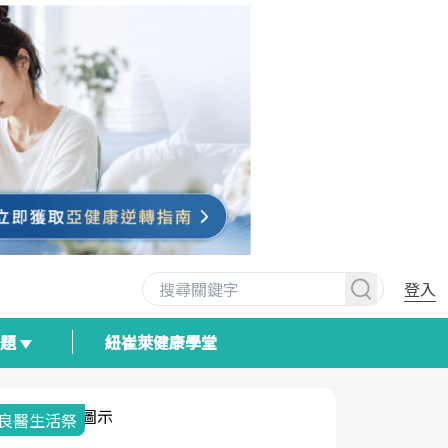
登入
專題
紐崔萊健康學堂
我與健康韌性的距離
荷爾蒙時光
2025健檢