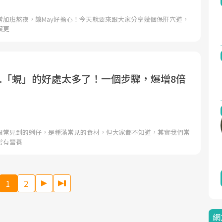
常加班熬夜，讓May好擔心！今天就要來跟大家分享幾個保肝穴道，
臟更
..「蜆」的好處太多了！一個步驟，爆增8倍
很常見到的蜊仔，是種滿常見的食材，但大家都不知道，其實我們常
常有營養
1
2
網