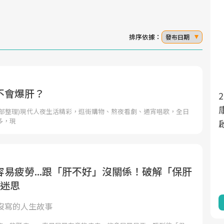
排序依據：
發布日期
不會爆肝？
面對超高齡社會的浪潮，台灣正在快速邁
2025年，就到良醫生活祭體驗「一站式健
向「健康照護」的新時代。隨著國家政策
康新生活」，從講座、體驗到運動，全面
輯部整理)現代人夜生活精彩，逛街購物、熬夜看劇、通宵唱歌，全日
多，現
如「健康台灣推動委員會」與「長照3.0」
啟動你的健康革命！
的推進，「預防醫學」已成全民關注的核
心議題。然而，健檢不只是醫療院所的服
務，更是民眾了解自身健康狀況、啟動健
易疲勞...跟「肝不好」沒關係！破解「保肝
康管理的重要起點。
大迷思
前往專題
前往專題
沒寫的人生故事