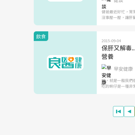
健談
健爸最近好忙，常
沒事壓一壓，讓肝
飲食
2015-09-04
保肝又解毒.
營養
早安健康
蜆，就是一般我們
吃的蜊仔是一種非