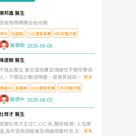
謝邦鑫 醫生
很後悔帶媽媽去給他開
骨科
桃園縣
71位讀者推薦
6則就醫評鑑
吳華桐
2026-08-06
陳建翰 醫生
不推此醫生 會言語挑釁並情緒性字眼攻擊病
人，不開設診斷證明書，還會質疑其他醫生
更多
的判斷！
婦產科
嘉義縣
20位讀者推薦
2則就醫評鑑
殷迺中
2026-08-05
杜育才 醫生
感謝杜育才主任仁心仁術,醫術精湛! 人住美
國,長年受肩頸痠痛及頭痛頭暈所苦,看遍名醫
更多