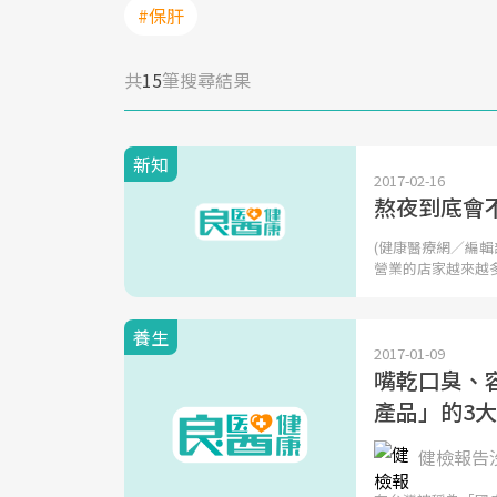
#保肝
共
15
筆搜尋結果
新知
2017-02-16
熬夜到底會
(健康醫療網／編
營業的店家越來越
養生
2017-01-09
嘴乾口臭、容
產品」的3
健檢報告