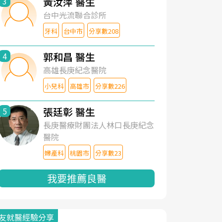
黃汝萍 醫生
3
台中光流聯合診所
牙科
台中市
分享數208
郭和昌 醫生
4
高雄長庚紀念醫院
小兒科
高雄市
分享數226
張廷彰 醫生
5
長庚醫療財團法人林口長庚紀念
醫院
婦產科
桃園市
分享數23
我要推薦良醫
友就醫經驗分享