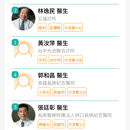
林逸民 醫生
2
五福診所
眼科
宜蘭縣
分享數542
黃汝萍 醫生
3
台中光流聯合診所
牙科
台中市
分享數208
郭和昌 醫生
4
高雄長庚紀念醫院
小兒科
高雄市
分享數226
張廷彰 醫生
5
長庚醫療財團法人林口長庚紀念醫院
婦產科
桃園市
分享數23