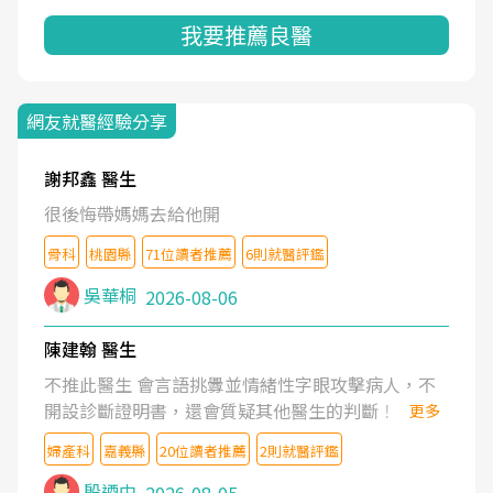
我要推薦良醫
網友就醫經驗分享
謝邦鑫 醫生
很後悔帶媽媽去給他開
骨科
桃園縣
71位讀者推薦
6則就醫評鑑
吳華桐
2026-08-06
陳建翰 醫生
不推此醫生 會言語挑釁並情緒性字眼攻擊病人，不
開設診斷證明書，還會質疑其他醫生的判斷！
更多
婦產科
嘉義縣
20位讀者推薦
2則就醫評鑑
殷迺中