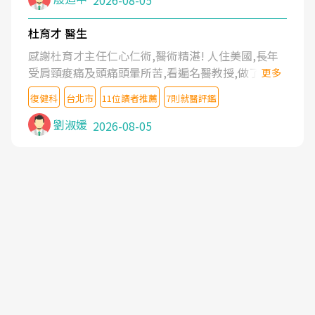
2026-08-05
杜育才 醫生
感謝杜育才主任仁心仁術,醫術精湛! 人住美國,長年
受肩頸痠痛及頭痛頭暈所苦,看遍名醫教授,做了各種
更多
檢查,也嘗試過西醫打針,中醫針灸及物理徒手治療都
復健科
台北市
11位讀者推薦
7則就醫評鑑
沒有用,後來連吃到嗎啡類止痛藥都效果有限,只是壓
症狀,沒多久就痛起來,多年失眠嚴重影響生活品質.
劉淑媛
2026-08-05
台灣親友介紹忠孝醫院杜育才主任是頸頭症候群專
家,上網搜尋杜主任相關文章新聞跟網路評價之後,下
定決心飛回台北找杜醫師診治. 杜主任的乾針跟增生
治療真的很厲害,第一次乾針就覺得整個肩頸鬆開,回
家特別好睡,經過幾次治療,長年頑疾已經好了大半,杜
主任除了打針超厲害,還會一直交代要改善姿勢跟好
好做運動,看診態度親切溫暖,真的是不可多得的良醫,
大力推荐!