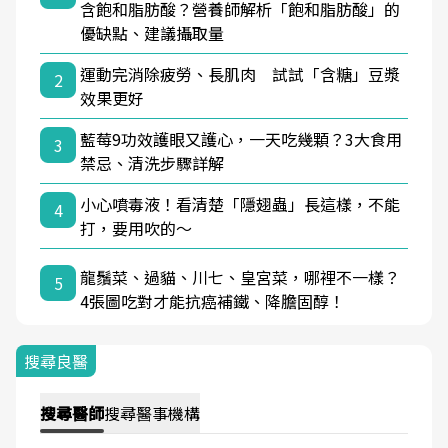
含飽和脂肪酸？營養師解析「飽和脂肪酸」的
優缺點、建議攝取量
運動完消除疲勞、長肌肉 試試「含糖」豆漿
2
效果更好
藍莓9功效護眼又護心，一天吃幾顆？3大食用
3
禁忌、清洗步驟詳解
小心噴毒液！看清楚「隱翅蟲」長這樣，不能
4
打，要用吹的～
龍鬚菜、過貓、川七、皇宮菜，哪裡不一樣？
5
4張圖吃對才能抗癌補鐵、降膽固醇！
搜尋良醫
搜尋
醫師
搜尋
醫事機構