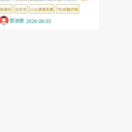
教授,做了各種檢查,也嘗試過西醫打針,中醫
復健科
台北市
11位讀者推薦
7則就醫評鑑
針灸及物理徒手治療都沒有用,後來連吃到嗎
啡類止痛藥都效果有限,只是壓症狀,沒多久就
劉淑媛
2026-08-05
痛起來,多年失眠嚴重影響生活品質. 台灣親
友介紹忠孝醫院杜育才主任是頸頭症候群專
家,上網搜尋杜主任相關文章新聞跟網路評價
之後,下定決心飛回台北找杜醫師診治. 杜主
任的乾針跟增生治療真的很厲害,第一次乾針
就覺得整個肩頸鬆開,回家特別好睡,經過幾次
治療,長年頑疾已經好了大半,杜主任除了打針
超厲害,還會一直交代要改善姿勢跟好好做運
動,看診態度親切溫暖,真的是不可多得的良
醫,大力推荐!