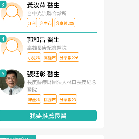
黃汝萍 醫生
3
台中光流聯合診所
牙科
台中市
分享數208
郭和昌 醫生
4
高雄長庚紀念醫院
小兒科
高雄市
分享數226
張廷彰 醫生
5
長庚醫療財團法人林口長庚紀念
醫院
婦產科
桃園市
分享數23
我要推薦良醫