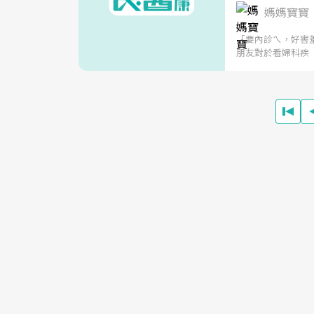
媽媽寶寶
「要內診ㄟ，好害
朋友對於看婦科疾