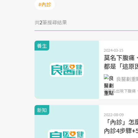
#內診
共
2
筆搜尋結果
養生
2024-03-15
莫名下腹痛、
都是「這原
良醫劃重
若莫名出現下腹痛
新知
2022-08-09
「內診」怎
內診4步驟+