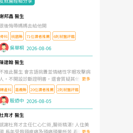
友就醫經驗分享
謝邦鑫 醫生
很後悔帶媽媽去給他開
骨科
桃園縣
71位讀者推薦
6則就醫評鑑
吳華桐
2026-08-06
陳建翰 醫生
不推此醫生 會言語挑釁並情緒性字眼攻擊病
人，不開設診斷證明書，還會質疑其他醫生
更多
的判斷！
婦產科
嘉義縣
20位讀者推薦
2則就醫評鑑
殷迺中
2026-08-05
杜育才 醫生
感謝杜育才主任仁心仁術,醫術精湛! 人住美
國,長年受肩頸痠痛及頭痛頭暈所苦,看遍名醫
更多