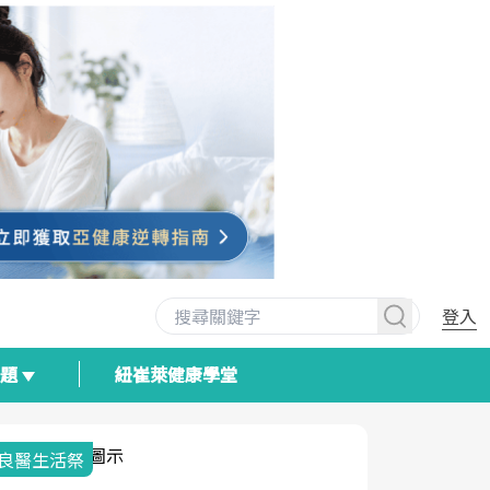
登入
專題
紐崔萊健康學堂
我與健康韌性的距離
荷爾蒙時光
2025健檢