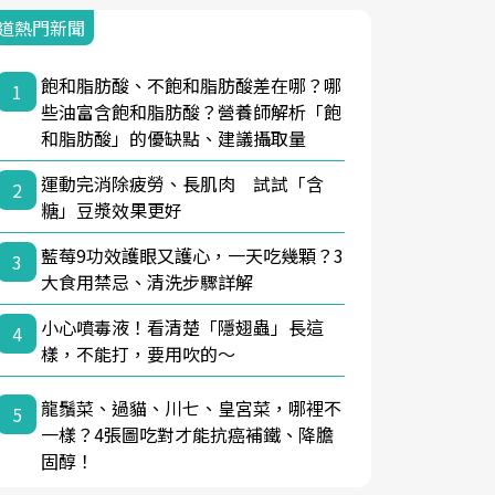
道熱門新聞
飽和脂肪酸、不飽和脂肪酸差在哪？哪
1
些油富含飽和脂肪酸？營養師解析「飽
和脂肪酸」的優缺點、建議攝取量
運動完消除疲勞、長肌肉 試試「含
2
糖」豆漿效果更好
藍莓9功效護眼又護心，一天吃幾顆？3
3
大食用禁忌、清洗步驟詳解
小心噴毒液！看清楚「隱翅蟲」長這
4
樣，不能打，要用吹的～
龍鬚菜、過貓、川七、皇宮菜，哪裡不
5
一樣？4張圖吃對才能抗癌補鐵、降膽
固醇！