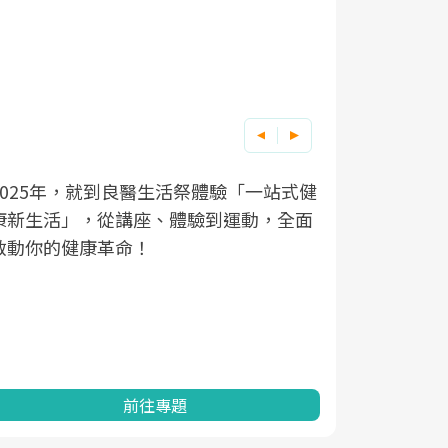
良醫健康網從「換季的身體變化」出發，
根據不同性
因應超高齡
透過醫學觀點與日常感受的對話，建立對
在、未來的
「2025
亞健康的認知，進而引導實際的改善行
知道該如何
促進為目的
動。
健康的關鍵
分析進行全
灣健康促進
前往專題