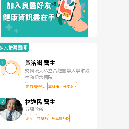
多人推薦醫師
黃洽鑽 醫生
1
財團法人私立高雄醫學大學附設
中和紀念醫院
家庭醫學科
高雄市
分享數2
林逸民 醫生
2
五福診所
眼科
宜蘭縣
分享數542