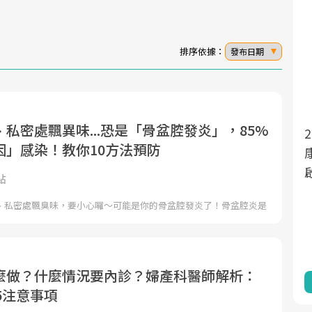
排序依據：
發布日期
私密處飄異味...恐是「骨盆腔發炎」，85%
面對超高齡社會的浪潮，台灣正在快速邁
2025年，就到良醫生活祭體驗「一站式健
因」感染！教你10方法預防
向「健康照護」的新時代。隨著國家政策
康新生活」，從講座、體驗到運動，全面
如「健康台灣推動委員會」與「長照3.0」
啟動你的健康革命！
點
的推進，「預防醫學」已成全民關注的核
、私密處飄臭味，要小心囉～可能是你的骨盆腔發炎了！骨盆腔炎是
心議題。然而，健檢不只是醫療院所的服
務，更是民眾了解自身健康狀況、啟動健
康管理的重要起點。
麼做？什麼情況要內診？婦產科醫師解析：
前往專題
前往專題
5注意事項