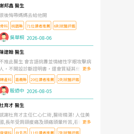
謝邦鑫 醫生
很後悔帶媽媽去給他開
骨科
桃園縣
71位讀者推薦
6則就醫評鑑
吳華桐
2026-08-06
陳建翰 醫生
不推此醫生 會言語挑釁並情緒性字眼攻擊病
人，不開設診斷證明書，還會質疑其他醫生
更多
的判斷！
婦產科
嘉義縣
20位讀者推薦
2則就醫評鑑
殷迺中
2026-08-05
杜育才 醫生
感謝杜育才主任仁心仁術,醫術精湛! 人住美
國,長年受肩頸痠痛及頭痛頭暈所苦,看遍名醫
更多
教授,做了各種檢查,也嘗試過西醫打針,中醫
復健科
台北市
11位讀者推薦
7則就醫評鑑