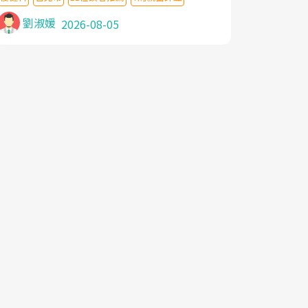
針灸及物理徒手治療都沒有用,後來連吃到嗎
啡類止痛藥都效果有限,只是壓症狀,沒多久就
劉淑媛
2026-08-05
痛起來,多年失眠嚴重影響生活品質. 台灣親
友介紹忠孝醫院杜育才主任是頸頭症候群專
家,上網搜尋杜主任相關文章新聞跟網路評價
之後,下定決心飛回台北找杜醫師診治. 杜主
任的乾針跟增生治療真的很厲害,第一次乾針
就覺得整個肩頸鬆開,回家特別好睡,經過幾次
治療,長年頑疾已經好了大半,杜主任除了打針
超厲害,還會一直交代要改善姿勢跟好好做運
動,看診態度親切溫暖,真的是不可多得的良
醫,大力推荐!