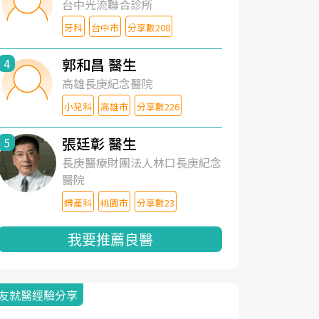
台中光流聯合診所
牙科
台中市
分享數208
郭和昌 醫生
4
高雄長庚紀念醫院
小兒科
高雄市
分享數226
張廷彰 醫生
5
長庚醫療財團法人林口長庚紀念
醫院
婦產科
桃園市
分享數23
我要推薦良醫
友就醫經驗分享