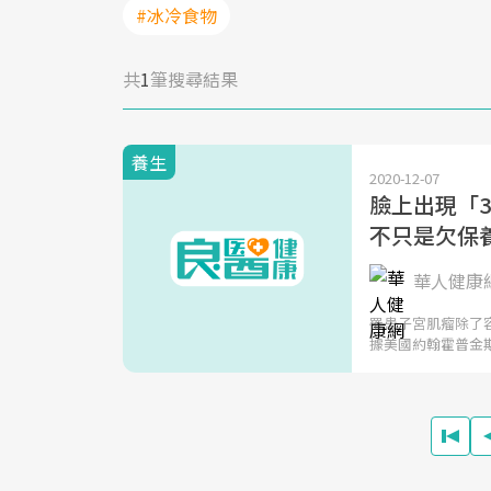
#冰冷食物
共
1
筆搜尋結果
養生
2020-12-07
臉上出現「
不只是欠保
華人健康
罹患子宮肌瘤除了
據美國約翰霍普金