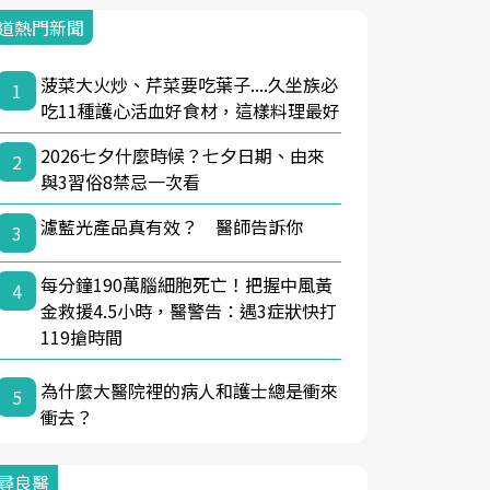
道熱門新聞
菠菜大火炒、芹菜要吃葉子....久坐族必
1
吃11種護心活血好食材，這樣料理最好
2026七夕什麼時候？七夕日期、由來
2
與3習俗8禁忌一次看
濾藍光產品真有效？ 醫師告訴你
3
每分鐘190萬腦細胞死亡！把握中風黃
4
金救援4.5小時，醫警告：遇3症狀快打
119搶時間
為什麼大醫院裡的病人和護士總是衝來
5
衝去？
尋良醫