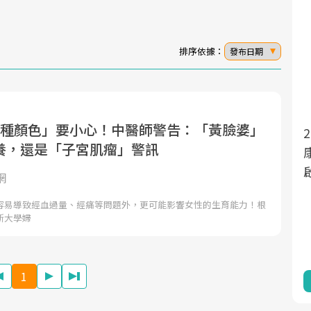
排序依據：
發布日期
3種顏色」要小心！中醫師警告：「黃臉婆」
面對超高齡社會的浪潮，台灣正在快速邁
2025年，就到良醫生活祭體驗「一站式健
養，還是「子宮肌瘤」警訊
向「健康照護」的新時代。隨著國家政策
康新生活」，從講座、體驗到運動，全面
如「健康台灣推動委員會」與「長照3.0」
啟動你的健康革命！
網
的推進，「預防醫學」已成全民關注的核
容易導致經血過量、經痛等問題外，更可能影響女性的生育能力！根
心議題。然而，健檢不只是醫療院所的服
斯大學婦
務，更是民眾了解自身健康狀況、啟動健
康管理的重要起點。
1
前往專題
前往專題