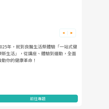
良醫健康網從「換季的身體變化」出發，
根據不同性
因應超高齡
透過醫學觀點與日常感受的對話，建立對
在、未來的
「2025
亞健康的認知，進而引導實際的改善行
知道該如何
促進為目的
動。
健康的關鍵
分析進行全
灣健康促進
前往專題