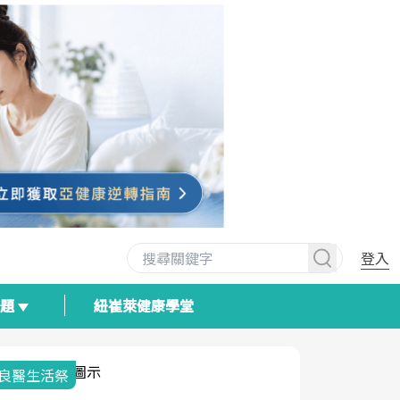
登入
專題
紐崔萊健康學堂
我與健康韌性的距離
荷爾蒙時光
2025健檢