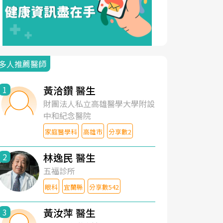
多人推薦醫師
黃洽鑽 醫生
1
財團法人私立高雄醫學大學附設
中和紀念醫院
家庭醫學科
高雄市
分享數2
林逸民 醫生
2
五福診所
眼科
宜蘭縣
分享數542
黃汝萍 醫生
3