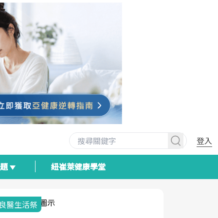
登入
專題
紐崔萊健康學堂
我與健康韌性的距離
荷爾蒙時光
2025健檢