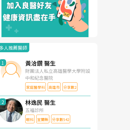
多人推薦醫師
黃洽鑽 醫生
1
財團法人私立高雄醫學大學附設
中和紀念醫院
家庭醫學科
高雄市
分享數2
林逸民 醫生
2
五福診所
眼科
宜蘭縣
分享數542