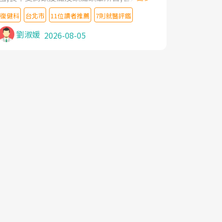
教授,做了各種檢查,也嘗試過西醫打針,中醫
復健科
台北市
11位讀者推薦
7則就醫評鑑
針灸及物理徒手治療都沒有用,後來連吃到嗎
啡類止痛藥都效果有限,只是壓症狀,沒多久就
劉淑媛
2026-08-05
痛起來,多年失眠嚴重影響生活品質. 台灣親
友介紹忠孝醫院杜育才主任是頸頭症候群專
家,上網搜尋杜主任相關文章新聞跟網路評價
之後,下定決心飛回台北找杜醫師診治. 杜主
任的乾針跟增生治療真的很厲害,第一次乾針
就覺得整個肩頸鬆開,回家特別好睡,經過幾次
治療,長年頑疾已經好了大半,杜主任除了打針
超厲害,還會一直交代要改善姿勢跟好好做運
動,看診態度親切溫暖,真的是不可多得的良
醫,大力推荐!