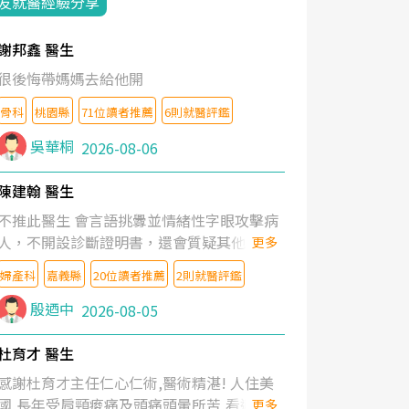
友就醫經驗分享
謝邦鑫 醫生
很後悔帶媽媽去給他開
骨科
桃園縣
71位讀者推薦
6則就醫評鑑
吳華桐
2026-08-06
陳建翰 醫生
不推此醫生 會言語挑釁並情緒性字眼攻擊病
人，不開設診斷證明書，還會質疑其他醫生
更多
的判斷！
婦產科
嘉義縣
20位讀者推薦
2則就醫評鑑
殷迺中
2026-08-05
杜育才 醫生
感謝杜育才主任仁心仁術,醫術精湛! 人住美
國,長年受肩頸痠痛及頭痛頭暈所苦,看遍名醫
更多