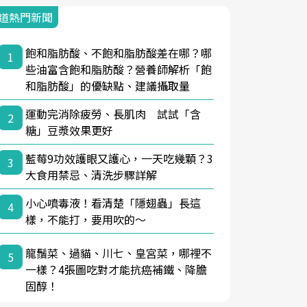
道熱門新聞
飽和脂肪酸、不飽和脂肪酸差在哪？哪
1
些油富含飽和脂肪酸？營養師解析「飽
和脂肪酸」的優缺點、建議攝取量
運動完消除疲勞、長肌肉 試試「含
2
糖」豆漿效果更好
藍莓9功效護眼又護心，一天吃幾顆？3
3
大食用禁忌、清洗步驟詳解
小心噴毒液！看清楚「隱翅蟲」長這
4
樣，不能打，要用吹的～
龍鬚菜、過貓、川七、皇宮菜，哪裡不
5
一樣？4張圖吃對才能抗癌補鐵、降膽
固醇！