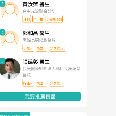
黃汝萍 醫生
3
台中光流聯合診所
牙科
台中市
分享數208
郭和昌 醫生
4
高雄長庚紀念醫院
小兒科
高雄市
分享數226
張廷彰 醫生
5
長庚醫療財團法人林口長庚紀念
醫院
婦產科
桃園市
分享數23
我要推薦良醫