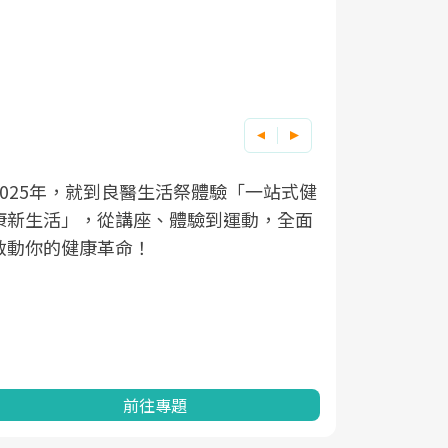
良醫健康網從「換季的身體變化」出發，
根據不同性
因應超高齡
透過醫學觀點與日常感受的對話，建立對
在、未來的
「2025
亞健康的認知，進而引導實際的改善行
知道該如何
促進為目的
動。
健康的關鍵
分析進行全
灣健康促進
前往專題