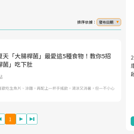
排序依據：
發布日期
夏天「大腸桿菌」最愛這5種食物！教你5招
面對超高齡社會的浪潮，台灣正在快速邁
2025年，就到良醫生活祭體驗「一站式健
桿菌」吃下肚
向「健康照護」的新時代。隨著國家政策
康新生活」，從講座、體驗到運動，全面
如「健康台灣推動委員會」與「長照3.0」
啟動你的健康革命！
點
的推進，「預防醫學」已成全民關注的核
喜歡吃生魚片、涼麵，再配上一杯手搖飲，清涼又消暑，但一不小心
心議題。然而，健檢不只是醫療院所的服
務，更是民眾了解自身健康狀況、啟動健
康管理的重要起點。
1
前往專題
前往專題