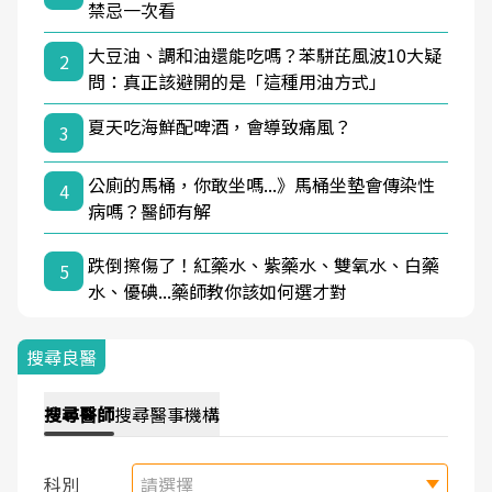
禁忌一次看
大豆油、調和油還能吃嗎？苯駢芘風波10大疑
2
問：真正該避開的是「這種用油方式」
夏天吃海鮮配啤酒，會導致痛風？
3
公廁的馬桶，你敢坐嗎...》馬桶坐墊會傳染性
4
病嗎？醫師有解
跌倒擦傷了！紅藥水、紫藥水、雙氧水、白藥
5
水、優碘...藥師教你該如何選才對
搜尋良醫
搜尋
醫師
搜尋
醫事機構
科別
請選擇