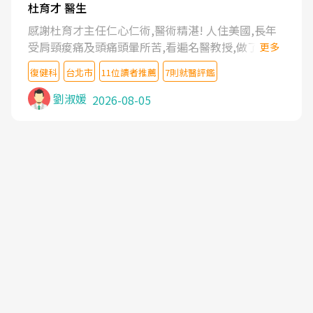
杜育才 醫生
感謝杜育才主任仁心仁術,醫術精湛! 人住美國,長年
受肩頸痠痛及頭痛頭暈所苦,看遍名醫教授,做了各種
更多
檢查,也嘗試過西醫打針,中醫針灸及物理徒手治療都
復健科
台北市
11位讀者推薦
7則就醫評鑑
沒有用,後來連吃到嗎啡類止痛藥都效果有限,只是壓
症狀,沒多久就痛起來,多年失眠嚴重影響生活品質.
劉淑媛
2026-08-05
台灣親友介紹忠孝醫院杜育才主任是頸頭症候群專
家,上網搜尋杜主任相關文章新聞跟網路評價之後,下
定決心飛回台北找杜醫師診治. 杜主任的乾針跟增生
治療真的很厲害,第一次乾針就覺得整個肩頸鬆開,回
家特別好睡,經過幾次治療,長年頑疾已經好了大半,杜
主任除了打針超厲害,還會一直交代要改善姿勢跟好
好做運動,看診態度親切溫暖,真的是不可多得的良醫,
大力推荐!