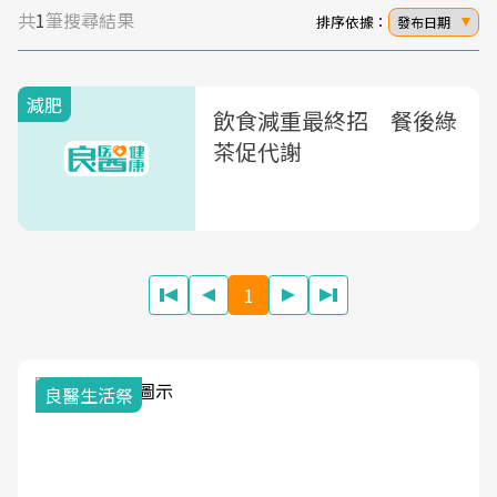
共
1
筆搜尋結果
排序依據：
發布日期
減肥
飲食減重最終招 餐後綠
茶促代謝
1
良醫生活祭