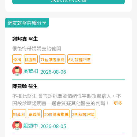
網友就醫經驗分享
謝邦鑫 醫生
很後悔帶媽媽去給他開
骨科
桃園縣
71位讀者推薦
6則就醫評鑑
吳華桐
2026-08-06
陳建翰 醫生
不推此醫生 會言語挑釁並情緒性字眼攻擊病人，不
開設診斷證明書，還會質疑其他醫生的判斷！
更多
婦產科
嘉義縣
20位讀者推薦
2則就醫評鑑
殷迺中
2026-08-05