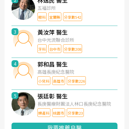
林逸民 醫生
五福診所
眼科
宜蘭縣
分享數542
黃汝萍 醫生
3
台中光流聯合診所
牙科
台中市
分享數208
郭和昌 醫生
4
高雄長庚紀念醫院
小兒科
高雄市
分享數226
張廷彰 醫生
5
長庚醫療財團法人林口長庚紀念醫院
婦產科
桃園市
分享數23
我要推薦良醫