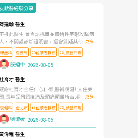
友就醫經驗分享
陳建翰 醫生
不推此醫生 會言語挑釁並情緒性字眼攻擊病
人，不開設診斷證明書，還會質疑其他醫生
更多
的判斷！
婦產科
嘉義縣
20位讀者推薦
2則就醫評鑑
殷迺中
2026-08-05
杜育才 醫生
感謝杜育才主任仁心仁術,醫術精湛! 人住美
國,長年受肩頸痠痛及頭痛頭暈所苦,看遍名醫
更多
教授,做了各種檢查,也嘗試過西醫打針,中醫
復健科
台北市
11位讀者推薦
7則就醫評鑑
針灸及物理徒手治療都沒有用,後來連吃到嗎
啡類止痛藥都效果有限,只是壓症狀,沒多久就
劉淑媛
2026-08-05
痛起來,多年失眠嚴重影響生活品質. 台灣親
友介紹忠孝醫院杜育才主任是頸頭症候群專
黃偉程 醫生