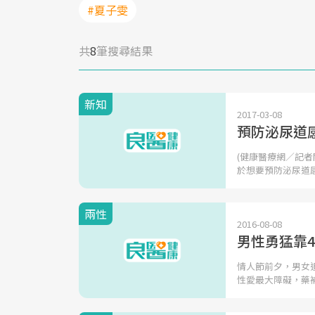
#夏子雯
共
8
筆搜尋結果
新知
2017-03-08
預防泌尿道
(健康醫療網／記
於想要預防泌尿道
兩性
2016-08-08
男性勇猛靠
情人節前夕，男女
性愛最大障礙，藥