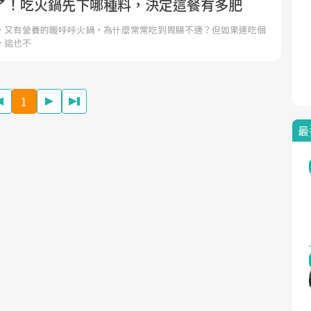
了！吃火鍋先下哪種料，決定這餐有多肥
，又有營養的暖呼呼火鍋，為什麼常常吃到胃腸不適？但如果連吃個
，這也不
1
最