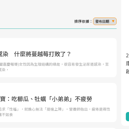
排序依據：
發布日期
感染 什麼將蔓越莓打敗了？
面對超高齡社會的浪潮，台灣正在快速邁
2025年，就到良醫生活祭體驗「一站式健
向「健康照護」的新時代。隨著國家政策
康新生活」，從講座、體驗到運動，全面
者關嘉慶報導)女性因為生理結構的緣故，很容易發生泌尿道感染，至
感染，
如「健康台灣推動委員會」與「長照3.0」
啟動你的健康革命！
的推進，「預防醫學」已成全民關注的核
心議題。然而，健檢不只是醫療院所的服
務，更是民眾了解自身健康狀況、啟動健
4寶：吃櫛瓜、牡蠣「小弟弟」不疲勞
康管理的重要起點。
追求「性福」，就擔心無法「提槍上陣」。營養師指出，疲倦是兩性
補不如食
前往專題
前往專題