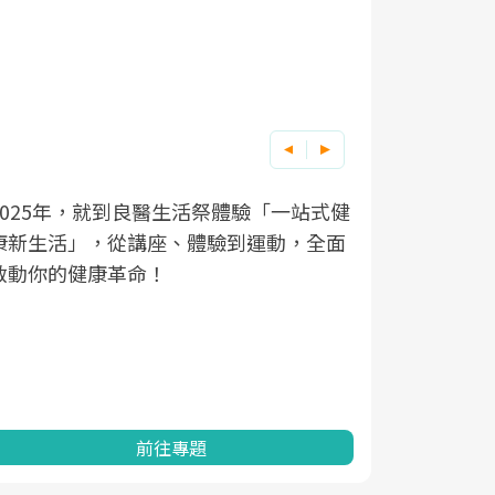
良醫健康網從「換季的身體變化」出發，
根據不同性
因應超高齡
透過醫學觀點與日常感受的對話，建立對
在、未來的
「2025
亞健康的認知，進而引導實際的改善行
知道該如何
促進為目的
動。
健康的關鍵
分析進行全
灣健康促進
前往專題