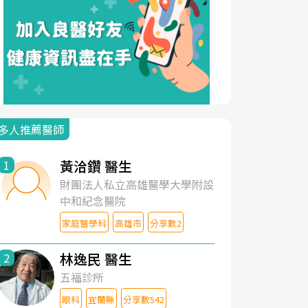
多人推薦醫師
黃洽鑽 醫生
1
財團法人私立高雄醫學大學附設
中和紀念醫院
家庭醫學科
高雄市
分享數2
林逸民 醫生
2
五福診所
眼科
宜蘭縣
分享數542