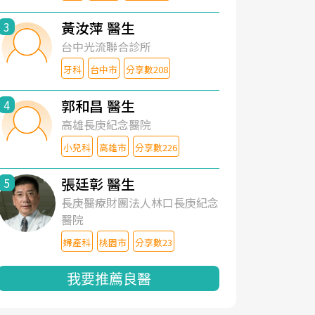
黃汝萍 醫生
3
台中光流聯合診所
牙科
台中市
分享數208
郭和昌 醫生
4
高雄長庚紀念醫院
小兒科
高雄市
分享數226
張廷彰 醫生
5
長庚醫療財團法人林口長庚紀念
醫院
婦產科
桃園市
分享數23
我要推薦良醫