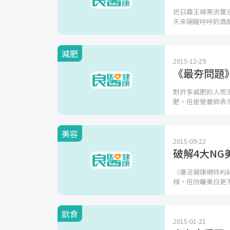
近日霸王級寒流襲
天來碗暖呼呼的酒
減肥
2015-12-29
《最夯問題
對許多減肥的人而
肥。但是營養師表
美容
2015-09-22
破解4大N
（優活健康網特約
辣，但防曬美白更
飲食
2015-01-21