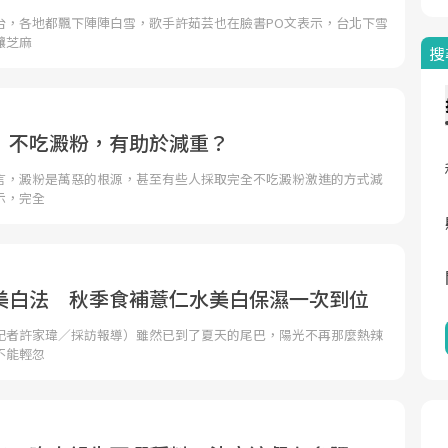
台，各地都飄下陣陣白雪，歌手許茹芸也在臉書PO文表示，台北下雪
釀芝麻
搜
》不吃澱粉，有助於減重？
言，澱粉是萬惡的根源，甚至有些人採取完全不吃澱粉激進的方式減
示，完全
G美白法 秋季食補薏仁水美白保濕一次到位
記者許家瑋／採訪報導）雖然已到了夏天的尾巴，陽光不再那麼熱辣
不能輕忽