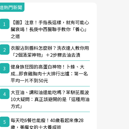
道熱門新聞
【圖】注意！手指長這樣，就有可能心
1
臟衰竭！長庚中西醫聯手教你「養心」
之道
衣服沾到醬料怎麼辦？洗衣達人教你用
2
「2個清潔神物」＋2步驟去油去漬
健身族狂囤的高蛋白神物！卜蜂、大
3
成...即食雞胸肉十大排行出爐：第一名
平均一片不到50元
大豆油、調和油還能吃嗎？苯駢芘風波
4
10大疑問：真正該避開的是「這種用油
方式」
每天吃6餐也能瘦！40歲看起來像28
5
歲，美魔女的十大養成術