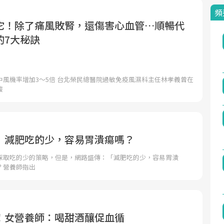
頻
它！除了痛風敗腎，還傷害心血管…順暢代
的7大秘訣
中風機率增加3～5倍 台北榮民總醫院過敏免疫風濕科主任林孝義曾在
酸
》減肥吃的少，容易胃潰瘍嗎？
採取吃的少的策略，但是，網路盛傳：「減肥吃的少，容易胃潰
？營養師指出
！女營養師：喝甜酒釀促血循