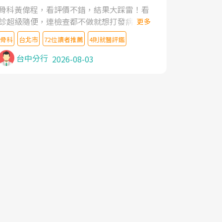
家,上網搜尋杜主任相關文章新聞跟網路評價
骨科黃偉程，看評價不錯，結果大踩雷！看
之後,下定決心飛回台北找杜醫師診治. 杜主
診超級隨便，連檢查都不做就想打發病人，
更多
任的乾針跟增生治療真的很厲害,第一次乾針
還好大的官威 ... 想詢問病情還被陰陽怪氣嘲
就覺得整個肩頸鬆開,回家特別好睡,經過幾次
骨科
台北市
72位讀者推薦
4則就醫評鑑
諷一番。可能好評帶來的大頭症，變得自負
治療,長年頑疾已經好了大半,杜主任除了打針
不尊重病人。醫術也不行，畢竟連檢查都懶
台中分行
2026-08-03
超厲害,還會一直交代要改善姿勢跟好好做運
得做，治療會有用才怪。大家避雷吧！
動,看診態度親切溫暖,真的是不可多得的良
醫,大力推荐!