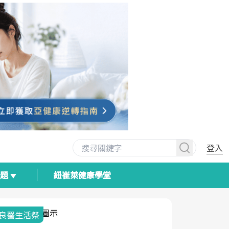
登入
專題
紐崔萊健康學堂
我與健康韌性的距離
荷爾蒙時光
2025健檢