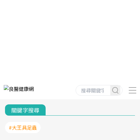
關鍵字搜尋
#大王具足蟲