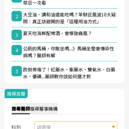
禁忌一次看
大豆油、調和油還能吃嗎？苯駢芘風波10大疑
2
問：真正該避開的是「這種用油方式」
夏天吃海鮮配啤酒，會導致痛風？
3
公廁的馬桶，你敢坐嗎...》馬桶坐墊會傳染性
4
病嗎？醫師有解
跌倒擦傷了！紅藥水、紫藥水、雙氧水、白藥
5
水、優碘...藥師教你該如何選才對
搜尋良醫
搜尋
醫師
搜尋
醫事機構
科別
請選擇