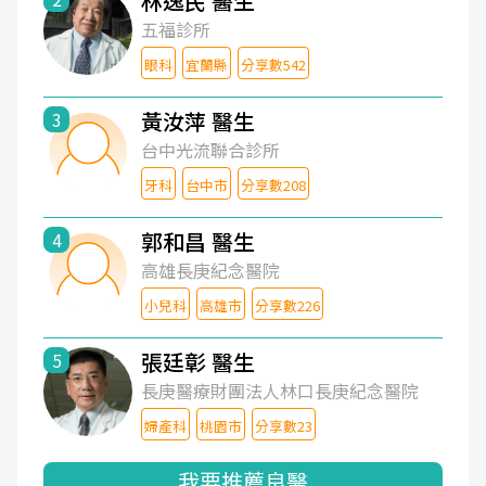
林逸民 醫生
五福診所
眼科
宜蘭縣
分享數542
黃汝萍 醫生
3
台中光流聯合診所
牙科
台中市
分享數208
郭和昌 醫生
4
高雄長庚紀念醫院
小兒科
高雄市
分享數226
張廷彰 醫生
5
長庚醫療財團法人林口長庚紀念醫院
婦產科
桃園市
分享數23
我要推薦良醫