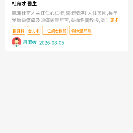
杜育才 醫生
感謝杜育才主任仁心仁術,醫術精湛! 人住美國,長年
受肩頸痠痛及頭痛頭暈所苦,看遍名醫教授,做了各種
更多
檢查,也嘗試過西醫打針,中醫針灸及物理徒手治療都
復健科
台北市
11位讀者推薦
7則就醫評鑑
沒有用,後來連吃到嗎啡類止痛藥都效果有限,只是壓
症狀,沒多久就痛起來,多年失眠嚴重影響生活品質.
劉淑媛
2026-08-05
台灣親友介紹忠孝醫院杜育才主任是頸頭症候群專
家,上網搜尋杜主任相關文章新聞跟網路評價之後,下
定決心飛回台北找杜醫師診治. 杜主任的乾針跟增生
治療真的很厲害,第一次乾針就覺得整個肩頸鬆開,回
家特別好睡,經過幾次治療,長年頑疾已經好了大半,杜
主任除了打針超厲害,還會一直交代要改善姿勢跟好
好做運動,看診態度親切溫暖,真的是不可多得的良醫,
大力推荐!