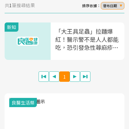
共
1
筆搜尋結果
排序依據：
發布日期
新知
「大王具足蟲」拉麵爆
紅！醫示警不是人人都能
吃，恐引發急性蕁麻疹，
教你3招舒緩
1
我與健康韌性的距離