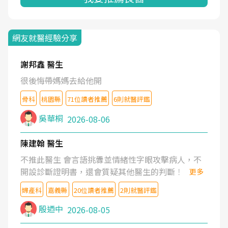
網友就醫經驗分享
謝邦鑫 醫生
很後悔帶媽媽去給他開
骨科
桃園縣
71位讀者推薦
6則就醫評鑑
吳華桐
2026-08-06
陳建翰 醫生
不推此醫生 會言語挑釁並情緒性字眼攻擊病人，不
開設診斷證明書，還會質疑其他醫生的判斷！
更多
婦產科
嘉義縣
20位讀者推薦
2則就醫評鑑
殷迺中
2026-08-05