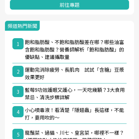
前往專題
頻道熱門新聞
飽和脂肪酸、不飽和脂肪酸差在哪？哪些油富
1
含飽和脂肪酸？營養師解析「飽和脂肪酸」的
優缺點、建議攝取量
運動完消除疲勞、長肌肉 試試「含糖」豆漿
2
效果更好
藍莓9功效護眼又護心，一天吃幾顆？3大食用
3
禁忌、清洗步驟詳解
小心噴毒液！看清楚「隱翅蟲」長這樣，不能
4
打，要用吹的～
龍鬚菜、過貓、川七、皇宮菜，哪裡不一樣？
5