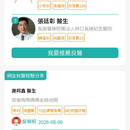
小兒科
高雄市
分享數226
張廷彰 醫生
5
長庚醫療財團法人林口長庚紀念醫院
婦產科
桃園市
分享數23
我要推薦良醫
網友就醫經驗分享
謝邦鑫 醫生
很後悔帶媽媽去給他開
骨科
桃園縣
71位讀者推薦
6則就醫評鑑
吳華桐
2026-08-06