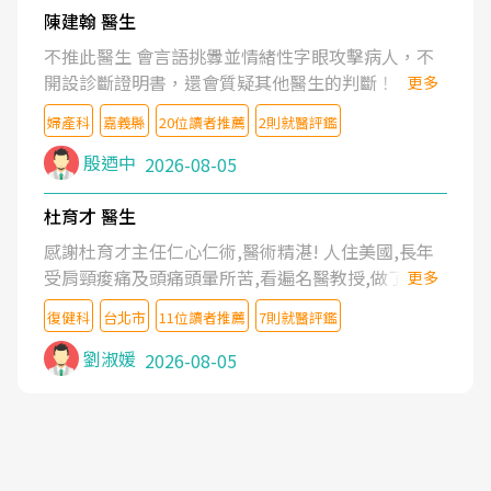
陳建翰 醫生
不推此醫生 會言語挑釁並情緒性字眼攻擊病人，不
開設診斷證明書，還會質疑其他醫生的判斷！
更多
婦產科
嘉義縣
20位讀者推薦
2則就醫評鑑
殷迺中
2026-08-05
杜育才 醫生
感謝杜育才主任仁心仁術,醫術精湛! 人住美國,長年
受肩頸痠痛及頭痛頭暈所苦,看遍名醫教授,做了各種
更多
檢查,也嘗試過西醫打針,中醫針灸及物理徒手治療都
復健科
台北市
11位讀者推薦
7則就醫評鑑
沒有用,後來連吃到嗎啡類止痛藥都效果有限,只是壓
症狀,沒多久就痛起來,多年失眠嚴重影響生活品質.
劉淑媛
2026-08-05
台灣親友介紹忠孝醫院杜育才主任是頸頭症候群專
家,上網搜尋杜主任相關文章新聞跟網路評價之後,下
定決心飛回台北找杜醫師診治. 杜主任的乾針跟增生
治療真的很厲害,第一次乾針就覺得整個肩頸鬆開,回
家特別好睡,經過幾次治療,長年頑疾已經好了大半,杜