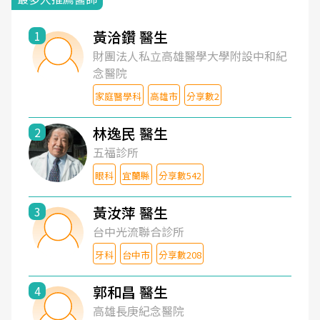
黃洽鑽 醫生
1
財團法人私立高雄醫學大學附設中和紀
念醫院
家庭醫學科
高雄市
分享數2
林逸民 醫生
2
五福診所
眼科
宜蘭縣
分享數542
黃汝萍 醫生
3
台中光流聯合診所
牙科
台中市
分享數208
郭和昌 醫生
4
高雄長庚紀念醫院