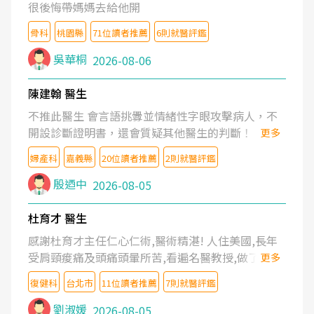
很後悔帶媽媽去給他開
骨科
桃園縣
71位讀者推薦
6則就醫評鑑
吳華桐
2026-08-06
陳建翰 醫生
不推此醫生 會言語挑釁並情緒性字眼攻擊病人，不
開設診斷證明書，還會質疑其他醫生的判斷！
更多
婦產科
嘉義縣
20位讀者推薦
2則就醫評鑑
殷迺中
2026-08-05
杜育才 醫生
感謝杜育才主任仁心仁術,醫術精湛! 人住美國,長年
受肩頸痠痛及頭痛頭暈所苦,看遍名醫教授,做了各種
更多
檢查,也嘗試過西醫打針,中醫針灸及物理徒手治療都
復健科
台北市
11位讀者推薦
7則就醫評鑑
沒有用,後來連吃到嗎啡類止痛藥都效果有限,只是壓
症狀,沒多久就痛起來,多年失眠嚴重影響生活品質.
劉淑媛
2026-08-05