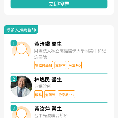
立即搜尋
最多人推薦醫師
黃洽鑽 醫生
1
財團法人私立高雄醫學大學附設中和紀
念醫院
家庭醫學科
高雄市
分享數2
林逸民 醫生
2
五福診所
眼科
宜蘭縣
分享數542
黃汝萍 醫生
3
台中光流聯合診所