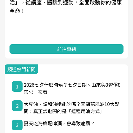
活」，從講座、體驗到運動，全面啟動你的健康
革命！
前往專題
頻道熱門新聞
2026七夕什麼時候？七夕日期、由來與3習俗8
1
禁忌一次看
大豆油、調和油還能吃嗎？苯駢芘風波10大疑
2
問：真正該避開的是「這種用油方式」
夏天吃海鮮配啤酒，會導致痛風？
3