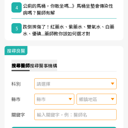
公廁的馬桶，你敢坐嗎...》馬桶坐墊會傳染性
4
病嗎？醫師有解
跌倒擦傷了！紅藥水、紫藥水、雙氧水、白藥
5
水、優碘...藥師教你該如何選才對
搜尋良醫
搜尋
醫師
搜尋
醫事機構
科別
請選擇
縣市
縣市
鄉鎮地區
關鍵字