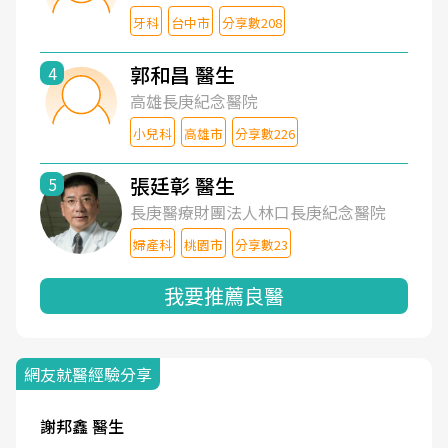
牙科
台中市
分享數208
郭和昌 醫生
4
高雄長庚紀念醫院
小兒科
高雄市
分享數226
張廷彰 醫生
5
長庚醫療財團法人林口長庚紀念醫院
婦產科
桃園市
分享數23
我要推薦良醫
網友就醫經驗分享
謝邦鑫 醫生