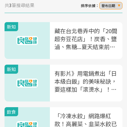
共
3
筆搜尋結果
排序依據：
發布日期
新知
藏在台北巷弄中的「20間
超夯豆花店」！炭香、鹽
滷、焦糖...夏天結束前必
吃，第1名竟然是「這
家」
新知
有影片》用電鍋煮出「日
本級白飯」的美味秘訣，
要這樣加「滾燙水」！美
味人妻不藏私教學
飲食
「冷凍水餃」網路爆紅
款！高麗菜、韭菜水餃已