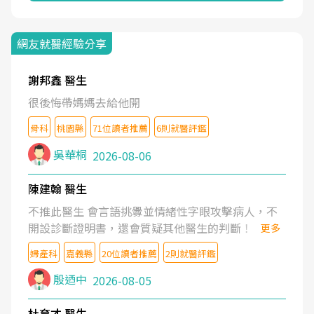
網友就醫經驗分享
謝邦鑫 醫生
很後悔帶媽媽去給他開
骨科
桃園縣
71位讀者推薦
6則就醫評鑑
吳華桐
2026-08-06
陳建翰 醫生
不推此醫生 會言語挑釁並情緒性字眼攻擊病人，不
開設診斷證明書，還會質疑其他醫生的判斷！
更多
婦產科
嘉義縣
20位讀者推薦
2則就醫評鑑
殷迺中
2026-08-05
杜育才 醫生