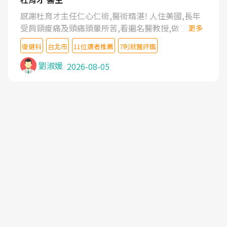
感謝杜育才主任仁心仁術,醫術精湛! 人住美國,長年
受肩頸痠痛及頭痛頭暈所苦,看遍名醫教授,做了各種
更多
檢查,也嘗試過西醫打針,中醫針灸及物理徒手治療都
復健科
台北市
11位讀者推薦
7則就醫評鑑
沒有用,後來連吃到嗎啡類止痛藥都效果有限,只是壓
症狀,沒多久就痛起來,多年失眠嚴重影響生活品質.
劉淑媛
2026-08-05
台灣親友介紹忠孝醫院杜育才主任是頸頭症候群專
家,上網搜尋杜主任相關文章新聞跟網路評價之後,下
定決心飛回台北找杜醫師診治. 杜主任的乾針跟增生
治療真的很厲害,第一次乾針就覺得整個肩頸鬆開,回
家特別好睡,經過幾次治療,長年頑疾已經好了大半,杜
主任除了打針超厲害,還會一直交代要改善姿勢跟好
好做運動,看診態度親切溫暖,真的是不可多得的良醫,
大力推荐!