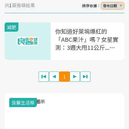
共
1
筆搜尋結果
排序依據：
發布日期
減肥
你知道好萊塢爆紅的
「ABC果汁」嗎？女星實
測：3週大甩11公斤...
「這樣喝」抑制脂肪形成
1
我與健康韌性的距離