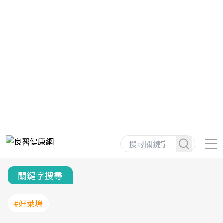
關鍵字搜尋
#好萊塢