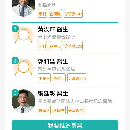
五福診所
眼科
宜蘭縣
分享數542
黃汝萍 醫生
3
台中光流聯合診所
牙科
台中市
分享數208
郭和昌 醫生
4
高雄長庚紀念醫院
小兒科
高雄市
分享數226
張廷彰 醫生
5
長庚醫療財團法人林口長庚紀念醫院
婦產科
桃園市
分享數23
我要推薦良醫