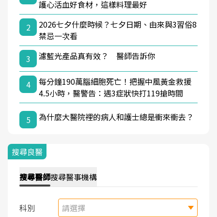
護心活血好食材，這樣料理最好
2026七夕什麼時候？七夕日期、由來與3習俗8
2
禁忌一次看
濾藍光產品真有效？ 醫師告訴你
3
每分鐘190萬腦細胞死亡！把握中風黃金救援
4
4.5小時，醫警告：遇3症狀快打119搶時間
為什麼大醫院裡的病人和護士總是衝來衝去？
5
搜尋良醫
搜尋
醫師
搜尋
醫事機構
科別
請選擇