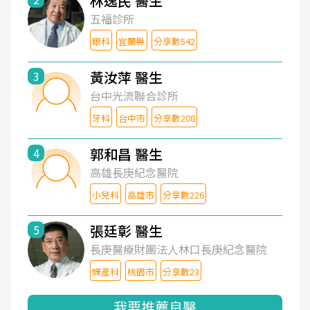
林逸民 醫生
五福診所
眼科
宜蘭縣
分享數542
黃汝萍 醫生
3
台中光流聯合診所
牙科
台中市
分享數208
郭和昌 醫生
4
高雄長庚紀念醫院
小兒科
高雄市
分享數226
張廷彰 醫生
5
長庚醫療財團法人林口長庚紀念醫院
婦產科
桃園市
分享數23
我要推薦良醫