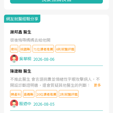
網友就醫經驗分享
謝邦鑫 醫生
很後悔帶媽媽去給他開
骨科
桃園縣
71位讀者推薦
6則就醫評鑑
吳華桐
2026-08-06
陳建翰 醫生
不推此醫生 會言語挑釁並情緒性字眼攻擊病人，不
開設診斷證明書，還會質疑其他醫生的判斷！
更多
婦產科
嘉義縣
20位讀者推薦
2則就醫評鑑
殷迺中
2026-08-05