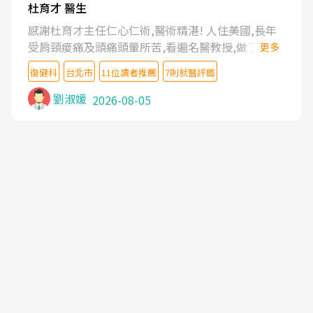
杜育才 醫生
感謝杜育才主任仁心仁術,醫術精湛! 人住美國,長年
受肩頸痠痛及頭痛頭暈所苦,看遍名醫教授,做了各種
更多
檢查,也嘗試過西醫打針,中醫針灸及物理徒手治療都
復健科
台北市
11位讀者推薦
7則就醫評鑑
沒有用,後來連吃到嗎啡類止痛藥都效果有限,只是壓
症狀,沒多久就痛起來,多年失眠嚴重影響生活品質.
劉淑媛
2026-08-05
台灣親友介紹忠孝醫院杜育才主任是頸頭症候群專
家,上網搜尋杜主任相關文章新聞跟網路評價之後,下
定決心飛回台北找杜醫師診治. 杜主任的乾針跟增生
治療真的很厲害,第一次乾針就覺得整個肩頸鬆開,回
家特別好睡,經過幾次治療,長年頑疾已經好了大半,杜
主任除了打針超厲害,還會一直交代要改善姿勢跟好
好做運動,看診態度親切溫暖,真的是不可多得的良醫,
大力推荐!