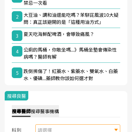
禁忌一次看
大豆油、調和油還能吃嗎？苯駢芘風波10大疑
2
問：真正該避開的是「這種用油方式」
夏天吃海鮮配啤酒，會導致痛風？
3
公廁的馬桶，你敢坐嗎...》馬桶坐墊會傳染性
4
病嗎？醫師有解
跌倒擦傷了！紅藥水、紫藥水、雙氧水、白藥
5
水、優碘...藥師教你該如何選才對
搜尋良醫
搜尋
醫師
搜尋
醫事機構
科別
請選擇