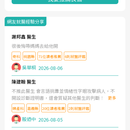
網友就醫經驗分享
謝邦鑫 醫生
很後悔帶媽媽去給他開
骨科
桃園縣
71位讀者推薦
6則就醫評鑑
吳華桐
2026-08-06
陳建翰 醫生
不推此醫生 會言語挑釁並情緒性字眼攻擊病人，不
開設診斷證明書，還會質疑其他醫生的判斷！
更多
婦產科
嘉義縣
20位讀者推薦
2則就醫評鑑
殷迺中
2026-08-05