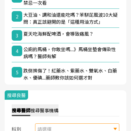
禁忌一次看
大豆油、調和油還能吃嗎？苯駢芘風波10大疑
2
問：真正該避開的是「這種用油方式」
夏天吃海鮮配啤酒，會導致痛風？
3
公廁的馬桶，你敢坐嗎...》馬桶坐墊會傳染性
4
病嗎？醫師有解
跌倒擦傷了！紅藥水、紫藥水、雙氧水、白藥
5
水、優碘...藥師教你該如何選才對
搜尋良醫
搜尋
醫師
搜尋
醫事機構
科別
請選擇