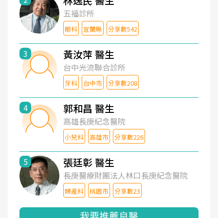
林逸民 醫生
五福診所
眼科
宜蘭縣
分享數542
黃汝萍 醫生
3
台中光流聯合診所
牙科
台中市
分享數208
郭和昌 醫生
4
高雄長庚紀念醫院
小兒科
高雄市
分享數226
張廷彰 醫生
5
長庚醫療財團法人林口長庚紀念醫院
婦產科
桃園市
分享數23
我要推薦良醫