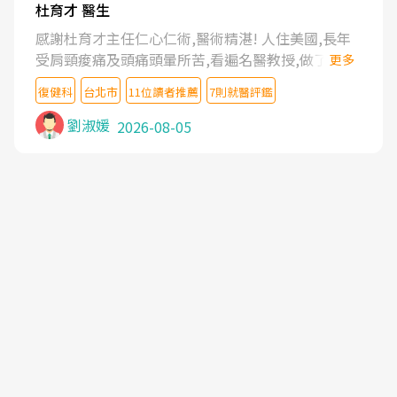
杜育才 醫生
感謝杜育才主任仁心仁術,醫術精湛! 人住美國,長年
受肩頸痠痛及頭痛頭暈所苦,看遍名醫教授,做了各種
更多
檢查,也嘗試過西醫打針,中醫針灸及物理徒手治療都
復健科
台北市
11位讀者推薦
7則就醫評鑑
沒有用,後來連吃到嗎啡類止痛藥都效果有限,只是壓
症狀,沒多久就痛起來,多年失眠嚴重影響生活品質.
劉淑媛
2026-08-05
台灣親友介紹忠孝醫院杜育才主任是頸頭症候群專
家,上網搜尋杜主任相關文章新聞跟網路評價之後,下
定決心飛回台北找杜醫師診治. 杜主任的乾針跟增生
治療真的很厲害,第一次乾針就覺得整個肩頸鬆開,回
家特別好睡,經過幾次治療,長年頑疾已經好了大半,杜
主任除了打針超厲害,還會一直交代要改善姿勢跟好
好做運動,看診態度親切溫暖,真的是不可多得的良醫,
大力推荐!