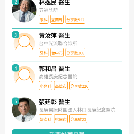
林逸民 醫生
2
五福診所
眼科
宜蘭縣
分享數542
黃汝萍 醫生
3
台中光流聯合診所
牙科
台中市
分享數208
郭和昌 醫生
4
高雄長庚紀念醫院
小兒科
高雄市
分享數226
張廷彰 醫生
5
長庚醫療財團法人林口長庚紀念醫院
婦產科
桃園市
分享數23