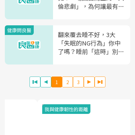
倫悲劇」，為何讓最有責
任感的照顧者變成了殺人
犯？
健康問良醫
翻來覆去睡不好，3大
「失眠的NG行為」你中
了嗎？睡前「這時」別洗
澡！腦神經內科醫師教你
「3招助眠秘訣」
1
2
3
我與健康韌性的距離