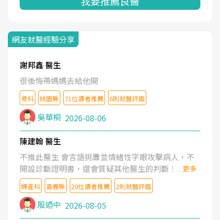
我要推薦良醫
網友就醫經驗分享
謝邦鑫 醫生
很後悔帶媽媽去給他開
骨科
桃園縣
71位讀者推薦
6則就醫評鑑
吳華桐
2026-08-06
陳建翰 醫生
不推此醫生 會言語挑釁並情緒性字眼攻擊病人，不
開設診斷證明書，還會質疑其他醫生的判斷！
更多
婦產科
嘉義縣
20位讀者推薦
2則就醫評鑑
殷迺中
2026-08-05