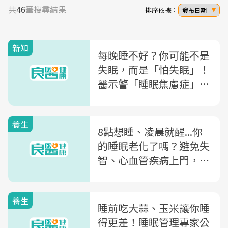
共
46
筆搜尋結果
排序依據：
發布日期
新知
每晚睡不好？你可能不是
失眠，而是「怕失眠」！
醫示警「睡眠焦慮症」恐
讓你陷入惡性循環
養生
8點想睡、凌晨就醒...你
的睡眠老化了嗎？避免失
智、心血管疾病上門，醫
7招，教你找回一夜好眠
養生
睡前吃大蒜、玉米讓你睡
得更差！睡眠管理專家公