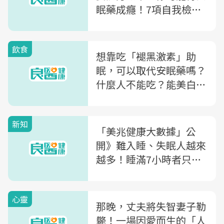
眠藥成癮！7項自我檢測
「只要中1項」該去看醫
生
飲食
想靠吃「褪黑激素」助
眠，可以取代安眠藥嗎？
什麼人不能吃？能美白
嗎？專家一次解答
新知
「美兆健康大數據」公
開》難入睡、失眠人越來
越多！睡滿7小時者只剩
五成...5招改善睡眠法一
次看
心靈
那晚，丈夫將失智妻子勒
斃！一場因愛而生的「人