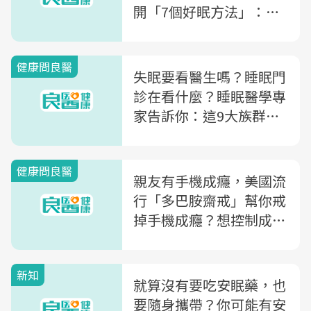
開「7個好眠方法」：濕
度●●%最好睡覺
健康問良醫
失眠要看醫生嗎？睡眠門
診在看什麼？睡眠醫學專
家告訴你：這9大族群可
進行5個檢查
健康問良醫
親友有手機成癮，美國流
行「多巴胺齋戒」幫你戒
掉手機成癮？想控制成癮
行為，精神科醫師教你3
招戒斷
新知
就算沒有要吃安眠藥，也
要隨身攜帶？你可能有安