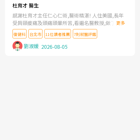
杜育才 醫生
感謝杜育才主任仁心仁術,醫術精湛! 人住美國,長年
受肩頸痠痛及頭痛頭暈所苦,看遍名醫教授,做了各種
更多
檢查,也嘗試過西醫打針,中醫針灸及物理徒手治療都
復健科
台北市
11位讀者推薦
7則就醫評鑑
沒有用,後來連吃到嗎啡類止痛藥都效果有限,只是壓
症狀,沒多久就痛起來,多年失眠嚴重影響生活品質.
劉淑媛
2026-08-05
台灣親友介紹忠孝醫院杜育才主任是頸頭症候群專
家,上網搜尋杜主任相關文章新聞跟網路評價之後,下
定決心飛回台北找杜醫師診治. 杜主任的乾針跟增生
治療真的很厲害,第一次乾針就覺得整個肩頸鬆開,回
家特別好睡,經過幾次治療,長年頑疾已經好了大半,杜
主任除了打針超厲害,還會一直交代要改善姿勢跟好
好做運動,看診態度親切溫暖,真的是不可多得的良醫,
大力推荐!