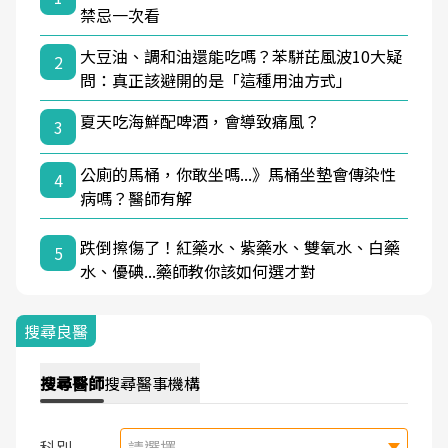
禁忌一次看
大豆油、調和油還能吃嗎？苯駢芘風波10大疑
2
問：真正該避開的是「這種用油方式」
夏天吃海鮮配啤酒，會導致痛風？
3
公廁的馬桶，你敢坐嗎...》馬桶坐墊會傳染性
4
病嗎？醫師有解
跌倒擦傷了！紅藥水、紫藥水、雙氧水、白藥
5
水、優碘...藥師教你該如何選才對
搜尋良醫
搜尋
醫師
搜尋
醫事機構
科別
請選擇