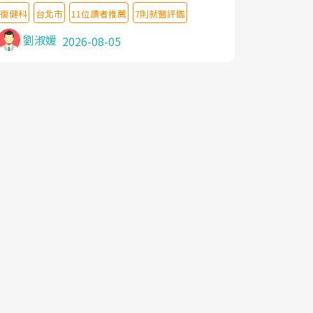
教授,做了各種檢查,也嘗試過西醫打針,中醫
復健科
台北市
11位讀者推薦
7則就醫評鑑
針灸及物理徒手治療都沒有用,後來連吃到嗎
啡類止痛藥都效果有限,只是壓症狀,沒多久就
劉淑媛
2026-08-05
痛起來,多年失眠嚴重影響生活品質. 台灣親
友介紹忠孝醫院杜育才主任是頸頭症候群專
家,上網搜尋杜主任相關文章新聞跟網路評價
之後,下定決心飛回台北找杜醫師診治. 杜主
任的乾針跟增生治療真的很厲害,第一次乾針
就覺得整個肩頸鬆開,回家特別好睡,經過幾次
治療,長年頑疾已經好了大半,杜主任除了打針
超厲害,還會一直交代要改善姿勢跟好好做運
動,看診態度親切溫暖,真的是不可多得的良
醫,大力推荐!