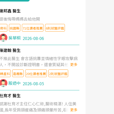
謝邦鑫 醫生
很後悔帶媽媽去給他開
骨科
桃園縣
71位讀者推薦
6則就醫評鑑
吳華桐
2026-08-06
陳建翰 醫生
不推此醫生 會言語挑釁並情緒性字眼攻擊病
人，不開設診斷證明書，還會質疑其他醫生
更多
的判斷！
婦產科
嘉義縣
20位讀者推薦
2則就醫評鑑
殷迺中
2026-08-05
杜育才 醫生
感謝杜育才主任仁心仁術,醫術精湛! 人住美
國,長年受肩頸痠痛及頭痛頭暈所苦,看遍名醫
更多