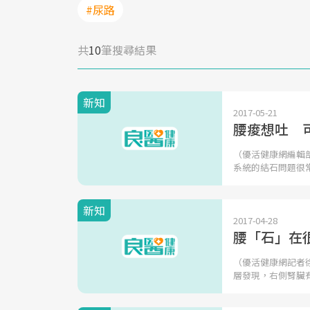
#尿路
共
10
筆搜尋結果
新知
2017-05-21
腰痠想吐 
（優活健康網編輯
系統的結石問題很
新知
2017-04-28
腰「石」在
（優活健康網記者
層發現，右側腎臟