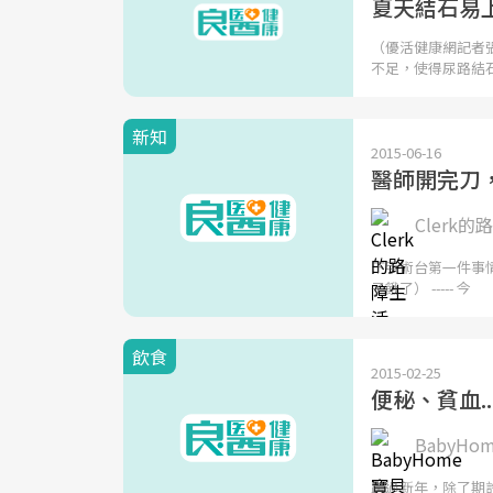
夏天結石易上
（優活健康網記者
不足，使得尿路結
新知
2015-06-16
醫師開完刀，
Clerk
下手術台第一件事
子餓了） ----- 今
飲食
2015-02-25
便秘、貧血.
BabyH
跨過新年，除了期