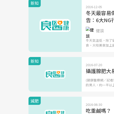
新知
2016-12-05
冬天最容易傷
告：6大NG
健談
冬天氣溫低，除了
食，大啖美食加上
新知
2016-07-20
攝護腺肥大
(健康醫療網／記者
的男人，約一半以
減肥
2016-06-30
吃重鹹嗎？