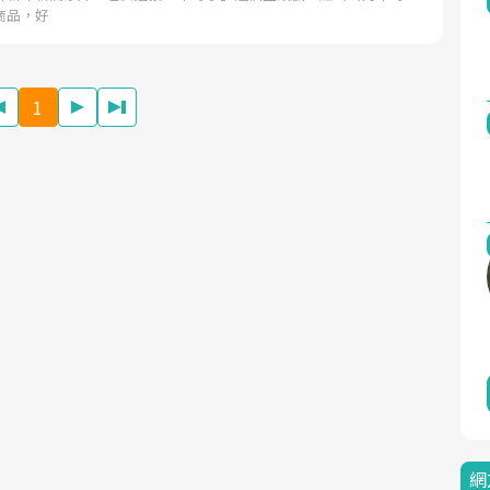
商品，好
1
網