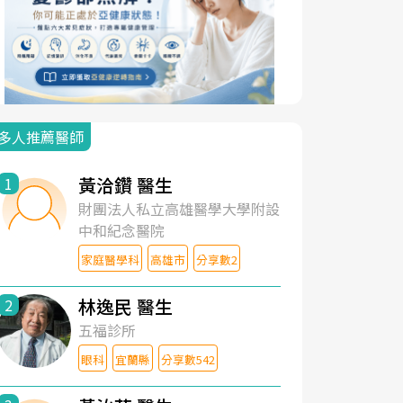
多人推薦醫師
黃洽鑽 醫生
1
財團法人私立高雄醫學大學附設
中和紀念醫院
家庭醫學科
高雄市
分享數2
林逸民 醫生
2
五福診所
眼科
宜蘭縣
分享數542