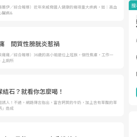
搜
湯蕎伊／綜合報導）近年來威脅國人健康的幾項重大疾病，如：高血
心臟病&
疼痛 間質性膀胱炎惹禍
談雍雍／綜合報導）36歲的高小姐是位上班族，個性焦慮，工作一
、上廁所
尿結石？就看你怎麼喝！
超誘人！不過，網路傳言指出，富含鈣質的牛奶，加上含有草酸的草
鈣」造成