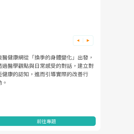
良醫健康網從「換季的身體變化」出發，
根據不同性
因應超高齡
透過醫學觀點與日常感受的對話，建立對
在、未來的
「2025
亞健康的認知，進而引導實際的改善行
知道該如何
促進為目的
動。
健康的關鍵
分析進行全
灣健康促進
前往專題