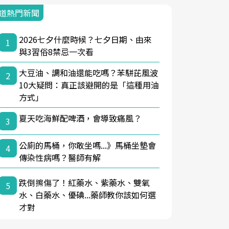
道熱門新聞
2026七夕什麼時候？七夕日期、由來
1
與3習俗8禁忌一次看
大豆油、調和油還能吃嗎？苯駢芘風波
2
10大疑問：真正該避開的是「這種用油
方式」
夏天吃海鮮配啤酒，會導致痛風？
3
公廁的馬桶，你敢坐嗎...》馬桶坐墊會
4
傳染性病嗎？醫師有解
跌倒擦傷了！紅藥水、紫藥水、雙氧
5
水、白藥水、優碘...藥師教你該如何選
才對