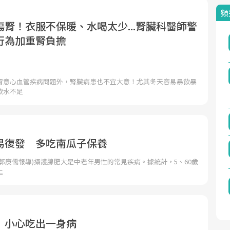
頻
腎！衣服不保暖、水喝太少...腎臟科醫師警
行為加重腎負擔
留意心血管疾病問題外，腎臟病患也不宜大意！尤其冬天容易暴飲暴
飲水不足
易復發 多吃南瓜子保養
郭庚儒報導)攝護腺肥大是中老年男性的常見疾病。據統計，5、60歲
上
 小心吃出一身病