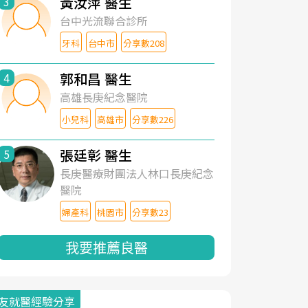
黃汝萍 醫生
3
台中光流聯合診所
牙科
台中市
分享數208
郭和昌 醫生
4
高雄長庚紀念醫院
小兒科
高雄市
分享數226
張廷彰 醫生
5
長庚醫療財團法人林口長庚紀念
醫院
婦產科
桃園市
分享數23
我要推薦良醫
友就醫經驗分享