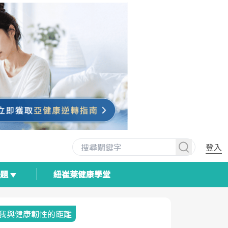
登入
專題
紐崔萊健康學堂
我與健康韌性的距離
荷爾蒙時光
2025健檢