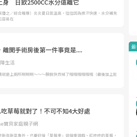
身 日飲2500CC水分遠離它
張瓊之／綜合報導）炎炎夏日氣溫高，往往因為排汗快速、水分補充
石容易在
最
離開手術房後第一件事竟是....
的路障生活
情就是上廁所啊啊啊～～～膀胱快炸掉了哦哦哦哦哦哦（最後加上肚
..吃草莓就對了！不可不知4大好處
ome寶貝家庭親子網
許新年新氣象外，也要迎接「草莓季」這個重頭戲。紅咚咚的草莓，