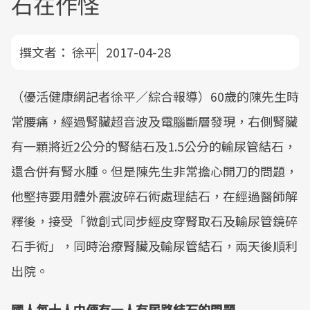
石在作怪
撰文者：
徐平
2017-04-28
（優活健康網記者徐平／綜合報導）60歲的陳先生時
常腰痛，經過腎臟超音波及電腦斷層發現，右側腎臟
有一顆將近2公分的腎結石及1.5公分的輸尿管結石，
還合併有腎水腫。但是陳先生非常擔心開刀的問題，
他堅持要用體外震波碎石術處理結石，在經過醫師解
釋後，接受「微創式同步經皮穿腎取石及輸尿管鏡碎
石手術」，同時治療腎臟及輸尿管結石，兩天後順利
出院。
國人每十人中便有一人有尿路結石的問題