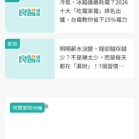
冷氣、冰箱誰最耗電？2026
康照護生態圈
十大「吃電家電」排名出
爐，台電教你省下15％電力
新知
明明薪水沒變，錢卻越存越
少？不是賺太少，而是每天
都在「漏財」！7個習慣一
次看
荷爾蒙時光機