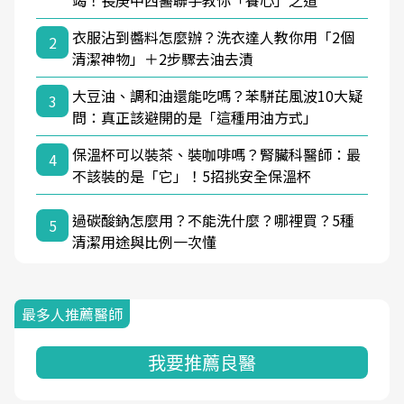
竭！長庚中西醫聯手教你「養心」之道
衣服沾到醬料怎麼辦？洗衣達人教你用「2個
2
清潔神物」＋2步驟去油去漬
大豆油、調和油還能吃嗎？苯駢芘風波10大疑
3
問：真正該避開的是「這種用油方式」
保溫杯可以裝茶、裝咖啡嗎？腎臟科醫師：最
4
不該裝的是「它」！5招挑安全保溫杯
過碳酸鈉怎麼用？不能洗什麼？哪裡買？5種
5
清潔用途與比例一次懂
最多人推薦醫師
我要推薦良醫