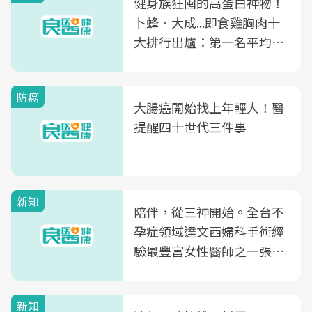
健身族狂囤的高蛋白神物！
卜蜂、大成...即食雞胸肉十
大排行出爐：第一名平均一
片不到50元
防癌
大腸癌開始找上年輕人！醫
提醒四十世代三件事
新知
陪伴，從三神開始。全台不
孕症領域達文西婦科手術經
驗最豐富女性醫師之一張永
玲領軍，打造全台首創「生
殖銀行概念形象館」，攜手
新知
光田醫院建構360度女性健