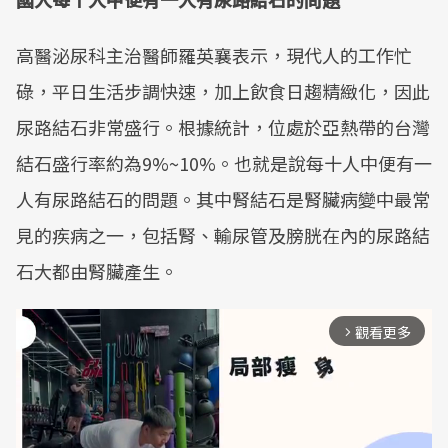
高醫泌尿科主治醫師羅英襄表示，現代人的工作忙
碌，平日生活步調快速，加上飲食日趨精緻化，因此
尿路結石非常盛行。根據統計，位處於亞熱帶的台灣
結石盛行率約為9%~10%。也就是說每十人中便有一
人有尿路結石的問題。其中腎結石是腎臟病變中最常
見的疾病之一，包括腎、輸尿管及膀胱在內的尿路結
石大都由腎臟產生。
觀看更多
arrow_forward_ios