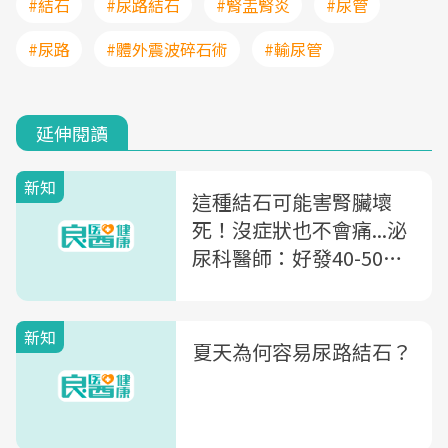
#結石
#尿路結石
#腎盂腎炎
#尿管
#尿路
#體外震波碎石術
#輸尿管
延伸閱讀
新知
這種結石可能害腎臟壞
死！沒症狀也不會痛...泌
尿科醫師：好發40-50
歲，4種人一定要定期檢
查
新知
夏天為何容易尿路結石？