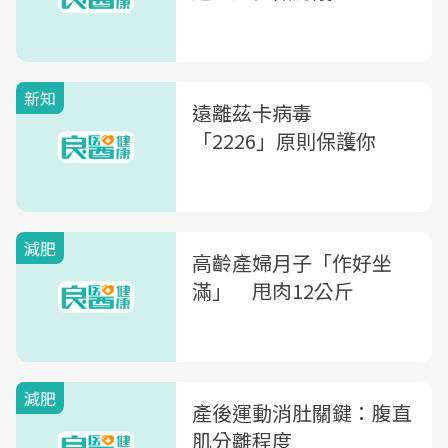
新知
遠離茲卡病毒
「2226」原則保護你
減肥
高齡產婦月子「作好坐
滿」 甩肉12公斤
減肥
產後運動消肚關鍵：腹直
肌分離程度