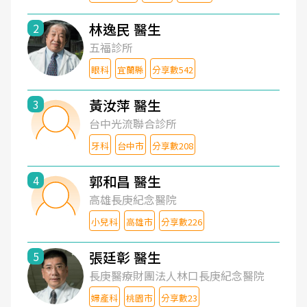
林逸民 醫生
2
五福診所
眼科
宜蘭縣
分享數542
黃汝萍 醫生
3
台中光流聯合診所
牙科
台中市
分享數208
郭和昌 醫生
4
高雄長庚紀念醫院
小兒科
高雄市
分享數226
張廷彰 醫生
5
長庚醫療財團法人林口長庚紀念醫院
婦產科
桃園市
分享數23