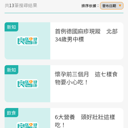
共
13
筆搜尋結果
排序依據：
發布日期
新知
首例德國麻疹現蹤 北部
34歲男中標
新知
懷孕前三個月 這七樣食
物要小心吃！
飲食
6大營養 頭好壯壯這樣
吃！