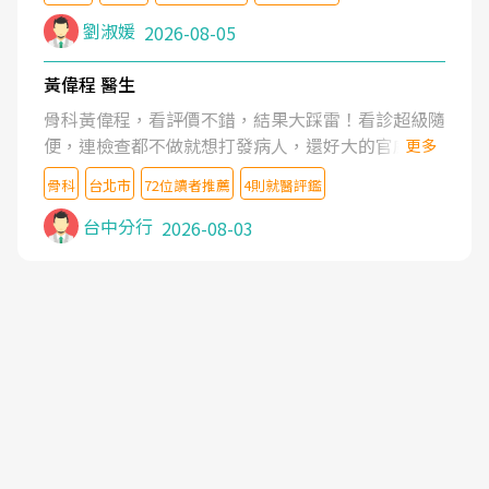
沒有用,後來連吃到嗎啡類止痛藥都效果有限,只是壓
症狀,沒多久就痛起來,多年失眠嚴重影響生活品質.
劉淑媛
2026-08-05
台灣親友介紹忠孝醫院杜育才主任是頸頭症候群專
家,上網搜尋杜主任相關文章新聞跟網路評價之後,下
黃偉程 醫生
定決心飛回台北找杜醫師診治. 杜主任的乾針跟增生
骨科黃偉程，看評價不錯，結果大踩雷！看診超級隨
治療真的很厲害,第一次乾針就覺得整個肩頸鬆開,回
便，連檢查都不做就想打發病人，還好大的官威 ...
更多
家特別好睡,經過幾次治療,長年頑疾已經好了大半,杜
想詢問病情還被陰陽怪氣嘲諷一番。可能好評帶來的
主任除了打針超厲害,還會一直交代要改善姿勢跟好
骨科
台北市
72位讀者推薦
4則就醫評鑑
大頭症，變得自負不尊重病人。醫術也不行，畢竟連
好做運動,看診態度親切溫暖,真的是不可多得的良醫,
檢查都懶得做，治療會有用才怪。大家避雷吧！
台中分行
2026-08-03
大力推荐!