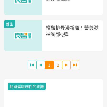
養生
榴槤排骨湯新寵！營養滋
補胸部Q彈
1
2
我與健康韌性的距離