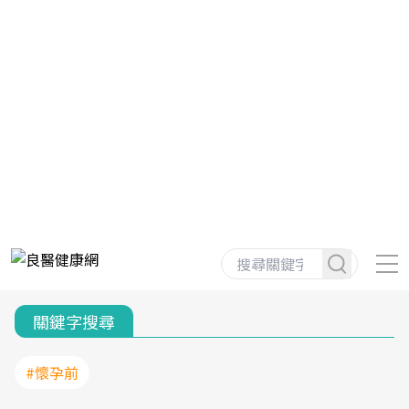
關鍵字搜尋
#懷孕前