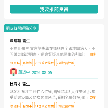
我要推薦良醫
網友就醫經驗分享
陳建翰 醫生
不推此醫生 會言語挑釁並情緒性字眼攻擊病人，不
開設診斷證明書，還會質疑其他醫生的判斷！
更多
婦產科
嘉義縣
20位讀者推薦
2則就醫評鑑
殷迺中
2026-08-05
杜育才 醫生
感謝杜育才主任仁心仁術,醫術精湛! 人住美國,長年
受肩頸痠痛及頭痛頭暈所苦,看遍名醫教授,做了各種
更多
檢查,也嘗試過西醫打針,中醫針灸及物理徒手治療都
復健科
台北市
11位讀者推薦
7則就醫評鑑