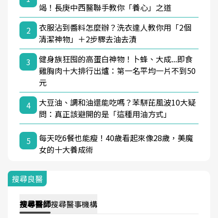
竭！長庚中西醫聯手教你「養心」之道
衣服沾到醬料怎麼辦？洗衣達人教你用「2個
2
清潔神物」＋2步驟去油去漬
健身族狂囤的高蛋白神物！卜蜂、大成...即食
3
雞胸肉十大排行出爐：第一名平均一片不到50
元
大豆油、調和油還能吃嗎？苯駢芘風波10大疑
4
問：真正該避開的是「這種用油方式」
每天吃6餐也能瘦！40歲看起來像28歲，美魔
5
女的十大養成術
搜尋良醫
搜尋
醫師
搜尋
醫事機構