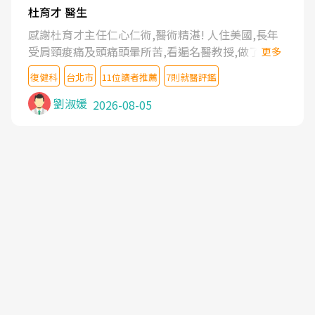
杜育才 醫生
感謝杜育才主任仁心仁術,醫術精湛! 人住美國,長年
受肩頸痠痛及頭痛頭暈所苦,看遍名醫教授,做了各種
更多
檢查,也嘗試過西醫打針,中醫針灸及物理徒手治療都
復健科
台北市
11位讀者推薦
7則就醫評鑑
沒有用,後來連吃到嗎啡類止痛藥都效果有限,只是壓
症狀,沒多久就痛起來,多年失眠嚴重影響生活品質.
劉淑媛
2026-08-05
台灣親友介紹忠孝醫院杜育才主任是頸頭症候群專
家,上網搜尋杜主任相關文章新聞跟網路評價之後,下
定決心飛回台北找杜醫師診治. 杜主任的乾針跟增生
治療真的很厲害,第一次乾針就覺得整個肩頸鬆開,回
家特別好睡,經過幾次治療,長年頑疾已經好了大半,杜
主任除了打針超厲害,還會一直交代要改善姿勢跟好
好做運動,看診態度親切溫暖,真的是不可多得的良醫,
大力推荐!