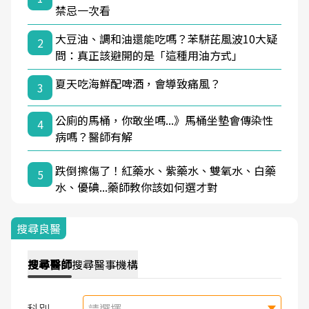
禁忌一次看
大豆油、調和油還能吃嗎？苯駢芘風波10大疑
2
問：真正該避開的是「這種用油方式」
夏天吃海鮮配啤酒，會導致痛風？
3
公廁的馬桶，你敢坐嗎...》馬桶坐墊會傳染性
4
病嗎？醫師有解
跌倒擦傷了！紅藥水、紫藥水、雙氧水、白藥
5
水、優碘...藥師教你該如何選才對
搜尋良醫
搜尋
醫師
搜尋
醫事機構
科別
請選擇