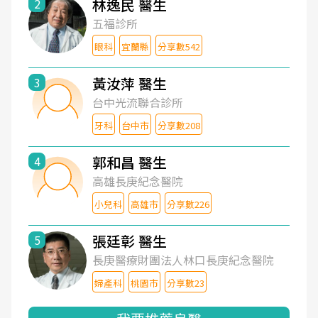
林逸民 醫生
2
五福診所
眼科
宜蘭縣
分享數542
黃汝萍 醫生
3
台中光流聯合診所
牙科
台中市
分享數208
郭和昌 醫生
4
高雄長庚紀念醫院
小兒科
高雄市
分享數226
張廷彰 醫生
5
長庚醫療財團法人林口長庚紀念醫院
婦產科
桃園市
分享數23