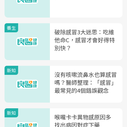
養生
破除感冒3大迷思：吃維
他命C，感冒才會好得特
別快？
新知
沒有咳嗽流鼻水也算感冒
嗎？醫師整理：「感冒」
最常見的4個錯誤觀念
新知
喉嚨卡卡異物感原因多
找出病因對症下藥