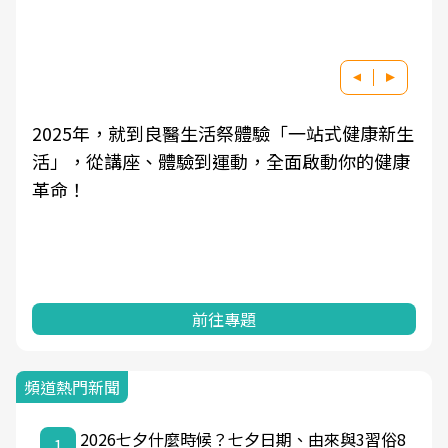
生
良醫健康網從「換季的身體變化」出發，透過醫
康
學觀點與日常感受的對話，建立對亞健康的認
知，進而引導實際的改善行動。
前往專題
頻道熱門新聞
2026七夕什麼時候？七夕日期、由來與3習俗8
1