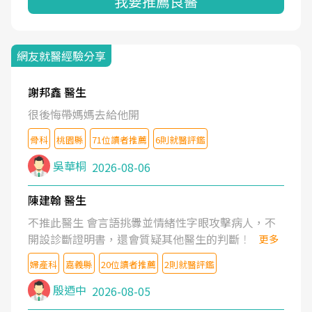
我要推薦良醫
網友就醫經驗分享
謝邦鑫 醫生
很後悔帶媽媽去給他開
骨科
桃園縣
71位讀者推薦
6則就醫評鑑
吳華桐
2026-08-06
陳建翰 醫生
不推此醫生 會言語挑釁並情緒性字眼攻擊病人，不
開設診斷證明書，還會質疑其他醫生的判斷！
更多
婦產科
嘉義縣
20位讀者推薦
2則就醫評鑑
殷迺中
2026-08-05