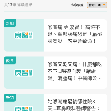
共
13
筆搜尋結果
排序依據：
發布日期
新知
喉嚨痛 ≠ 感冒！ 高燒不
退、頸部脹痛恐是「扁桃
腺發炎」嚴重會致命！8
大症狀、6招舒緩一次看
飲食
喉嚨又乾又痛，什麼都吃
不下...喝碗自製「豬膚
湯」消腫痛！中醫師公開
食材、4步驟，幫你滋陰
潤燥、強筋壯骨
新知
她喉嚨痛最後卻住院3
天...耳鼻喉科醫師警告：