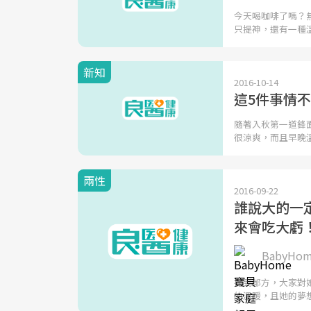
今天喝咖啡了嗎？
只提神，還有一種
新知
2016-10-14
這5件事情
隨著入秋第一道鋒
很涼爽，而且早晚
兩性
2016-09-22
誰說大的一
來會吃大虧
BabyH
提到郁方，大家對
的溫暖，且她的夢