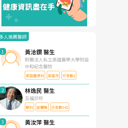
多人推薦醫師
黃洽鑽 醫生
1
財團法人私立高雄醫學大學附設
中和紀念醫院
家庭醫學科
高雄市
分享數2
林逸民 醫生
2
五福診所
眼科
宜蘭縣
分享數542
黃汝萍 醫生
3