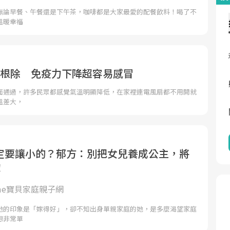
無論早餐、午餐還是下午茶，咖啡都是大家最愛的配餐飲料！喝了不
溫暖幸福
不根除 免疫力下降超容易感冒
面通過，許多民眾都感覺氣溫明顯降低，在家裡連電風扇都不用開就
溫差大，
定要讓小的？郁方：別把女兒養成公主，將
！
ome寶貝家庭親子網
她的印象是「嫁得好」，卻不知出身單親家庭的她，是多麼渴望家庭
想非常單