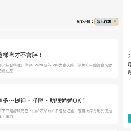
排序依據：
發布日期
這樣吃才不會胖！
2025年，就到
面對超高齡社會的浪潮，台灣正在快速邁
向「健康照護」的新時代。隨著國家政策
康新生活」，從
部／綜合整理）你會不會覺得每次壓力龐大時，總想吃一點甜食來放
體處在壓
如「健康台灣推動委員會」與「長照3.0」
啟動你的健康革
的推進，「預防醫學」已成全民關注的核
心議題。然而，健檢不只是醫療院所的服
務，更是民眾了解自身健康狀況、啟動健
處多～提神、抒壓、助眠通通OK！
康管理的重要起點。
摩不只是舒服而已，由於頭部有許多經絡通過，適度按摩有助於促進
痛、壓力
前往專題