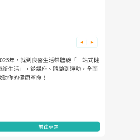
良醫健康網從「換季的身體
根據不同性
因應超高齡
良醫生活祭體驗「一站式健
講座、體驗到運動，全面
透過醫學觀點與日常感受的
在、未來的
「2025
命！
亞健康的認知，進而引導實
知道該如何
促進為目的
動。
健康的關鍵
分析進行全
灣健康促進
前往專題
前往專題