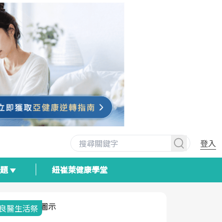
登入
專題
紐崔萊健康學堂
我與健康韌性的距離
荷爾蒙時光
2025健檢