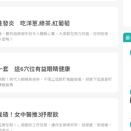
發炎 吃洋蔥.綠茶.紅葡萄
遍，聽到這兩個字就令人膽戰心驚。大家都在努力防癌，但你知道，
最
什麼嗎？
一套 這6穴位有益眼睛健康
熱敷！現代人眼睛真操勞，不僅上班緊盯電腦螢幕，就連下班還是盯
雙眼疲憊
找碴！女中醫推3抒壓飲
班責任制！」高壓的工作型態，讓你全身硬邦邦，這裡痠、那裡痛，
師表示，