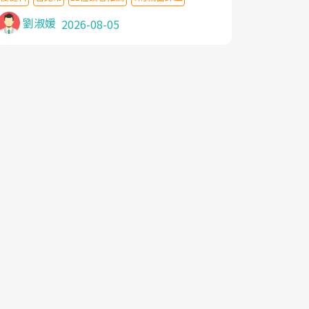
針灸及物理徒手治療都沒有用,後來連吃到嗎
啡類止痛藥都效果有限,只是壓症狀,沒多久就
劉淑媛
2026-08-05
痛起來,多年失眠嚴重影響生活品質. 台灣親
友介紹忠孝醫院杜育才主任是頸頭症候群專
家,上網搜尋杜主任相關文章新聞跟網路評價
之後,下定決心飛回台北找杜醫師診治. 杜主
任的乾針跟增生治療真的很厲害,第一次乾針
就覺得整個肩頸鬆開,回家特別好睡,經過幾次
治療,長年頑疾已經好了大半,杜主任除了打針
超厲害,還會一直交代要改善姿勢跟好好做運
動,看診態度親切溫暖,真的是不可多得的良
醫,大力推荐!