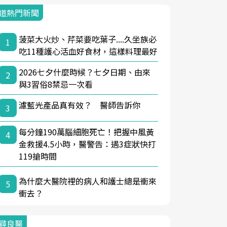
道熱門新聞
菠菜大火炒、芹菜要吃葉子....久坐族必
1
吃11種護心活血好食材，這樣料理最好
2026七夕什麼時候？七夕日期、由來
2
與3習俗8禁忌一次看
濾藍光產品真有效？ 醫師告訴你
3
每分鐘190萬腦細胞死亡！把握中風黃
4
金救援4.5小時，醫警告：遇3症狀快打
119搶時間
為什麼大醫院裡的病人和護士總是衝來
5
衝去？
尋良醫