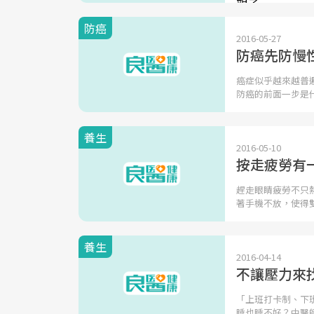
防癌
2016-05-27
防癌先防慢性
癌症似乎越來越普
防癌的前面一步是
養生
2016-05-10
按走疲勞有
趕走眼睛疲勞不只
著手機不放，使得
養生
2016-04-14
不讓壓力來
「上班打卡制、下
睡也睡不好？中醫