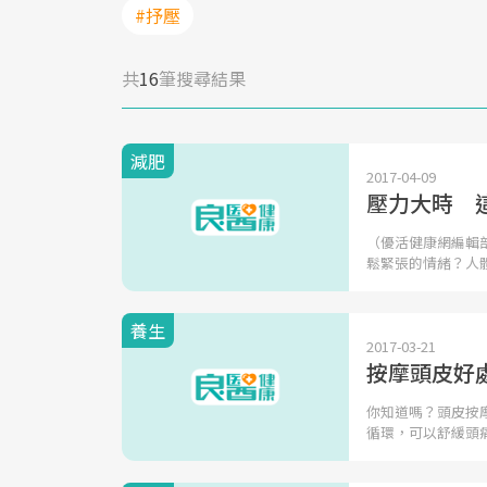
#抒壓
共
16
筆搜尋結果
減肥
2017-04-09
壓力大時 
（優活健康網編輯
鬆緊張的情緒？人
養生
2017-03-21
按摩頭皮好
你知道嗎？頭皮按
循環，可以舒緩頭