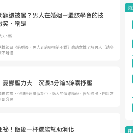
頻
問題還被罵？男人在婚姻中最該學會的技
微笑、稱是
大小事
話性節目《結婚後，男人到底哪根筋不對》籲請女性了解男人（請參
實不難懂
：憂鬱壓力大 沉澱3分鐘3錦囊抒壓
精神疾病，但卻是連續假期中，惱人的情緒障礙。醫師指出，門診常
有部分民
便祕！飯後一杯還能幫助消化
搜