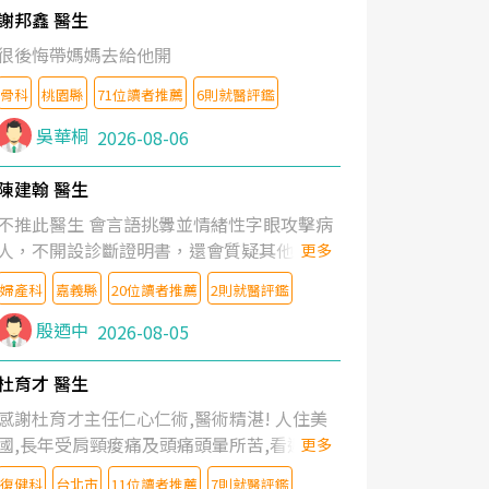
謝邦鑫 醫生
很後悔帶媽媽去給他開
骨科
桃園縣
71位讀者推薦
6則就醫評鑑
吳華桐
2026-08-06
陳建翰 醫生
不推此醫生 會言語挑釁並情緒性字眼攻擊病
人，不開設診斷證明書，還會質疑其他醫生
更多
的判斷！
婦產科
嘉義縣
20位讀者推薦
2則就醫評鑑
殷迺中
2026-08-05
杜育才 醫生
感謝杜育才主任仁心仁術,醫術精湛! 人住美
國,長年受肩頸痠痛及頭痛頭暈所苦,看遍名醫
更多
教授,做了各種檢查,也嘗試過西醫打針,中醫
復健科
台北市
11位讀者推薦
7則就醫評鑑