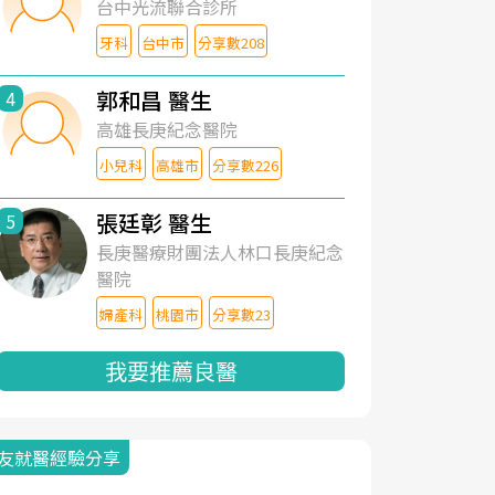
台中光流聯合診所
牙科
台中市
分享數208
郭和昌 醫生
4
高雄長庚紀念醫院
小兒科
高雄市
分享數226
張廷彰 醫生
5
長庚醫療財團法人林口長庚紀念
醫院
婦產科
桃園市
分享數23
我要推薦良醫
友就醫經驗分享