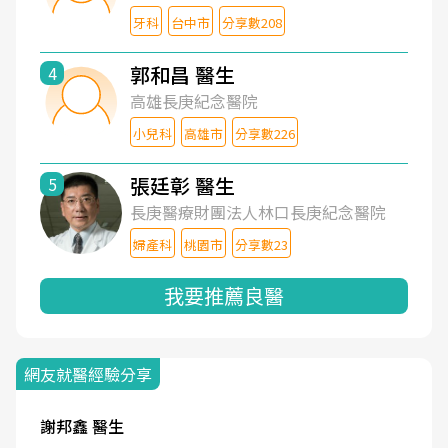
牙科
台中市
分享數208
郭和昌 醫生
4
高雄長庚紀念醫院
小兒科
高雄市
分享數226
張廷彰 醫生
5
長庚醫療財團法人林口長庚紀念醫院
婦產科
桃園市
分享數23
我要推薦良醫
網友就醫經驗分享
謝邦鑫 醫生