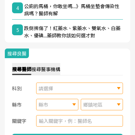
公廁的馬桶，你敢坐嗎...》馬桶坐墊會傳染性
4
病嗎？醫師有解
跌倒擦傷了！紅藥水、紫藥水、雙氧水、白藥
5
水、優碘...藥師教你該如何選才對
搜尋良醫
搜尋
醫師
搜尋
醫事機構
科別
請選擇
縣市
縣市
鄉鎮地區
關鍵字