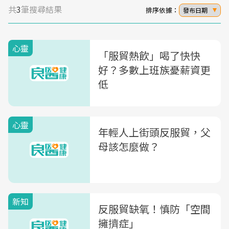
共
3
筆搜尋結果
排序依據：
發布日期
心靈
「服貿熱飲」喝了快快
好？多數上班族憂薪資更
低
心靈
年輕人上街頭反服貿，父
母該怎麼做？
新知
反服貿缺氧！慎防「空間
擁擠症」