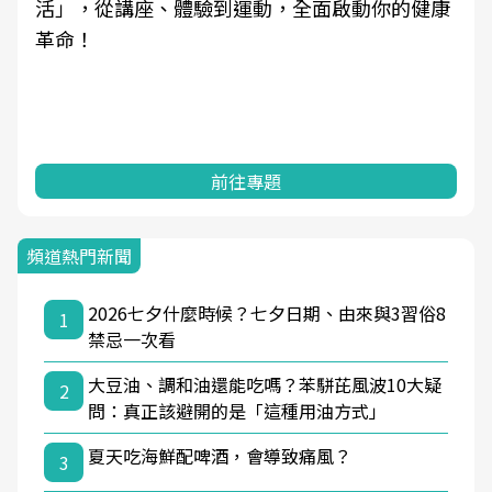
活」，從講座、體驗到運動，全面啟動你的健康
革命！
前往專題
頻道熱門新聞
2026七夕什麼時候？七夕日期、由來與3習俗8
1
禁忌一次看
大豆油、調和油還能吃嗎？苯駢芘風波10大疑
2
問：真正該避開的是「這種用油方式」
夏天吃海鮮配啤酒，會導致痛風？
3