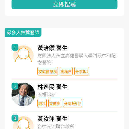
立即搜尋
最多人推薦醫師
黃洽鑽 醫生
1
財團法人私立高雄醫學大學附設中和紀
念醫院
家庭醫學科
高雄市
分享數2
林逸民 醫生
2
五福診所
眼科
宜蘭縣
分享數542
黃汝萍 醫生
3
台中光流聯合診所