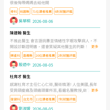
很後悔帶媽媽去給他開
骨科
桃園縣
71位讀者推薦
6則就醫評鑑
吳華桐
2026-08-06
陳建翰 醫生
不推此醫生 會言語挑釁並情緒性字眼攻擊病人，不
開設診斷證明書，還會質疑其他醫生的判斷！
更多
婦產科
嘉義縣
20位讀者推薦
2則就醫評鑑
殷迺中
2026-08-05
杜育才 醫生
感謝杜育才主任仁心仁術,醫術精湛! 人住美國,長年
受肩頸痠痛及頭痛頭暈所苦,看遍名醫教授,做了各種
更多
檢查,也嘗試過西醫打針,中醫針灸及物理徒手治療都
復健科
台北市
11位讀者推薦
7則就醫評鑑
沒有用,後來連吃到嗎啡類止痛藥都效果有限,只是壓
症狀,沒多久就痛起來,多年失眠嚴重影響生活品質.
劉淑媛
2026-08-05